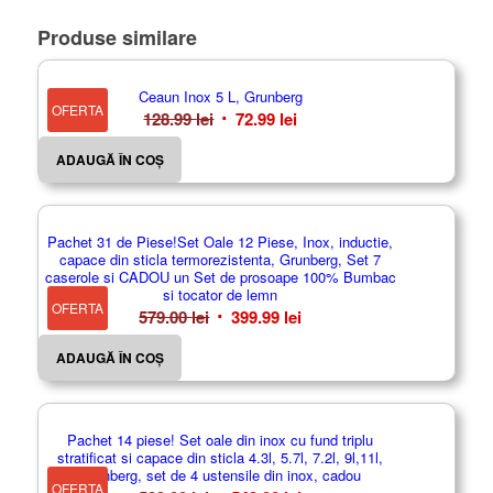
Produse similare
Ceaun Inox 5 L, Grunberg
OFERTA
Prețul
Prețul
128.99
lei
72.99
lei
inițial
curent
ADAUGĂ ÎN COȘ
a
este:
fost:
72.99 lei.
128.99 lei.
Pachet 31 de Piese!Set Oale 12 Piese, Inox, inductie,
capace din sticla termorezistenta, Grunberg, Set 7
caserole si CADOU un Set de prosoape 100% Bumbac
si tocator de lemn
OFERTA
Prețul
Prețul
579.00
lei
399.99
lei
inițial
curent
ADAUGĂ ÎN COȘ
a
este:
fost:
399.99 lei.
579.00 lei.
Pachet 14 piese! Set oale din inox cu fund triplu
stratificat si capace din sticla 4.3l, 5.7l, 7.2l, 9l,11l,
Grunberg, set de 4 ustensile din inox, cadou
OFERTA