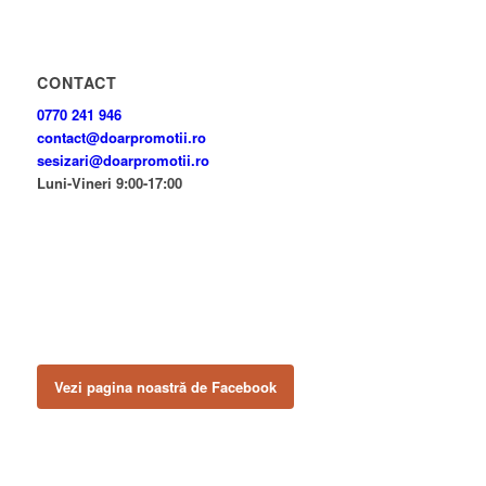
CONTACT
0770 241 946
contact@doarpromotii.ro
sesizari@doarpromotii.ro
Luni-Vineri 9:00-17:00
NE GĂSEȘTI PE FACEBOOK
Urmărește ofertele și noutățile noastre direct pe pagina oficială.
Vezi pagina noastră de Facebook