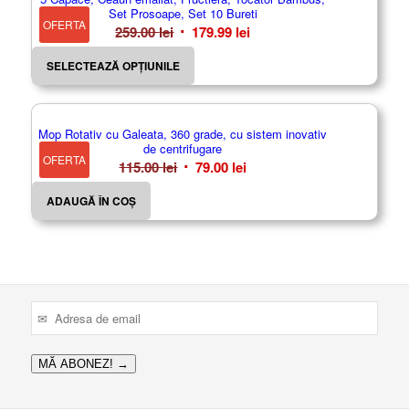
Set Prosoape, Set 10 Bureti
OFERTA
Prețul
Prețul
259.00
lei
179.99
lei
inițial
curent
SELECTEAZĂ OPȚIUNILE
a
este:
fost:
179.99 lei.
259.00 lei.
Mop Rotativ cu Galeata, 360 grade, cu sistem inovativ
de centrifugare
OFERTA
Prețul
Prețul
115.00
lei
79.00
lei
inițial
curent
ADAUGĂ ÎN COȘ
a
este:
fost:
79.00 lei.
115.00 lei.
MĂ ABONEZ!
→