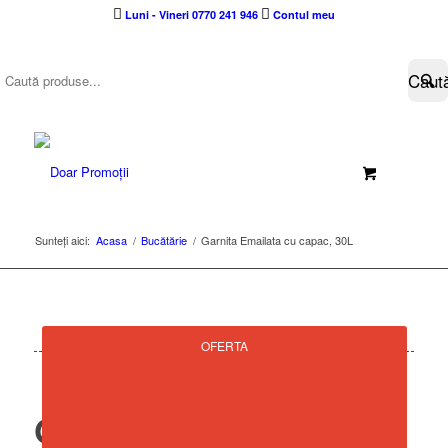
Luni - Vineri 0770 241 946
Contul meu
Sunteți aici:
Acasa
/
Bucătărie
/
Garnita Emailata cu capac, 30L
OFERTA
Garnita Emailata cu