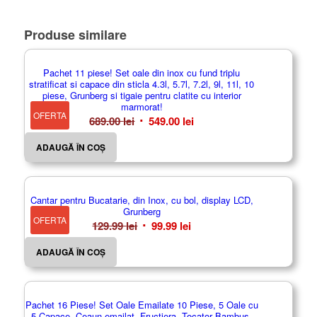
Produse similare
Pachet 11 piese! Set oale din inox cu fund triplu
stratificat si capace din sticla 4.3l, 5.7l, 7.2l, 9l, 11l, 10
piese, Grunberg si tigaie pentru clatite cu interior
marmorat!
OFERTA
Prețul
Prețul
689.00
lei
549.00
lei
inițial
curent
ADAUGĂ ÎN COȘ
a
este:
fost:
549.00 lei.
689.00 lei.
Cantar pentru Bucatarie, din Inox, cu bol, display LCD,
Grunberg
OFERTA
Prețul
Prețul
129.99
lei
99.99
lei
inițial
curent
ADAUGĂ ÎN COȘ
a
este:
fost:
99.99 lei.
129.99 lei.
Pachet 16 Piese! Set Oale Emailate 10 Piese, 5 Oale cu
5 Capace, Ceaun emailat, Fructiera, Tocator Bambus,