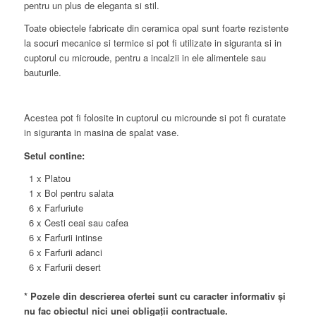
pentru un plus de eleganta si stil.
Toate obiectele fabricate din ceramica opal sunt foarte rezistente
la socuri mecanice si termice si pot fi utilizate in siguranta si in
cuptorul cu microude, pentru a incalzii in ele alimentele sau
bauturile.
Acestea pot fi folosite in cuptorul cu microunde si pot fi curatate
in siguranta in masina de spalat vase.
Setul contine:
1 x Platou
1 x Bol pentru salata
6 x Farfuriute
6 x Cesti ceai sau cafea
6 x Farfurii intinse
6 x Farfurii adanci
6 x Farfurii desert
* Pozele din descrierea ofertei sunt cu caracter informativ și
nu fac obiectul nici unei obligații contractuale.