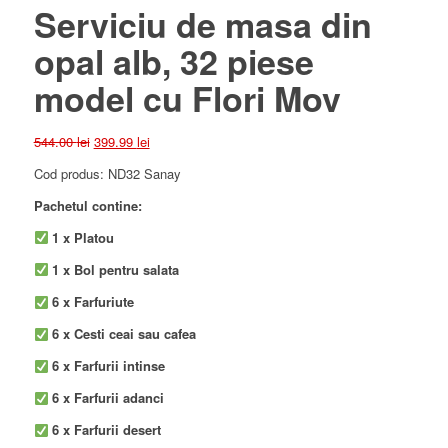
Serviciu de masa din
opal alb, 32 piese
model cu Flori Mov
Prețul
Prețul
544.00
lei
399.99
lei
inițial
curent
Cod produs: ND32 Sanay
a
este:
fost:
399.99 lei.
Pachetul contine:
544.00 lei.
1 x Platou
1 x Bol pentru salata
6 x Farfuriute
6 x Cesti ceai sau cafea
6 x Farfurii intinse
6 x Farfurii adanci
6 x Farfurii desert