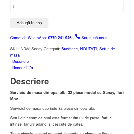
Cantitate
Serviciu
de
masa
Adaugă în coș
din
opal
Comanda WhatsApp:
0770 241 946
|
Sau sună acum
alb,
32
SKU:
ND32 Sanay
Categorii:
Bucătărie
,
NOUTĂȚI
,
Seturi de
piese
masa
model
Descriere
cu
Recenzii (0)
Flori
Descriere
Mov
Serviciu de masa din opal alb, 32 piese model cu Sanay, flori
Mov
Serviciul de masa cuprinde 32 piese din opal alb.
Setul din ceramica opal este format din 32 de piese, farfurii
intinse, farfurii adanci si cescute de cafea.
Toate piesele acestui set sunt decorate cu elemente florale