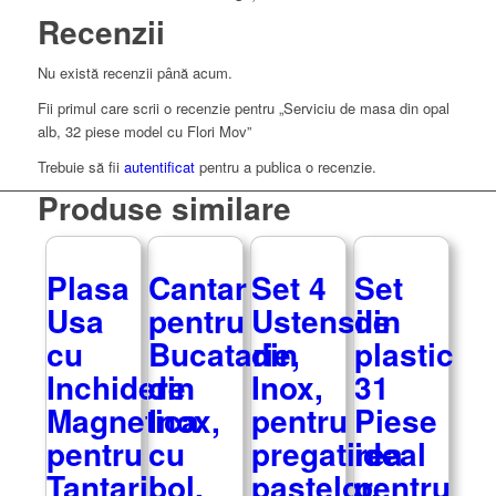
Recenzii
Nu există recenzii până acum.
Fii primul care scrii o recenzie pentru „Serviciu de masa din opal
alb, 32 piese model cu Flori Mov”
Trebuie să fii
autentificat
pentru a publica o recenzie.
Produse similare
Plasa
Cantar
Set 4
Set
Usa
pentru
Ustensile
din
cu
Bucatarie,
din
plastic
Inchidere
din
Inox,
31
Magnetica
Inox,
pentru
Piese
pentru
cu
pregatirea
ideal
Tantari,
bol,
pastelor,
pentru