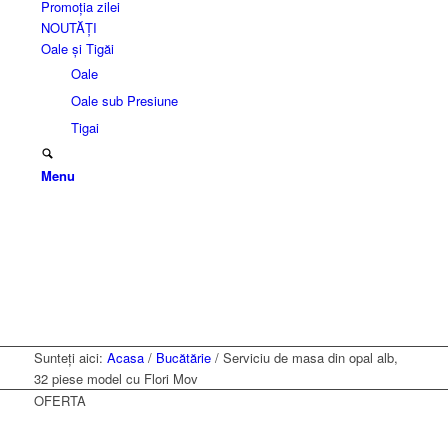
Promoția zilei
NOUTĂȚI
Oale și Tigăi
Oale
Oale sub Presiune
Tigai
Menu
Sunteți aici:
Acasa
/
Bucătărie
/
Serviciu de masa din opal alb,
32 piese model cu Flori Mov
OFERTA