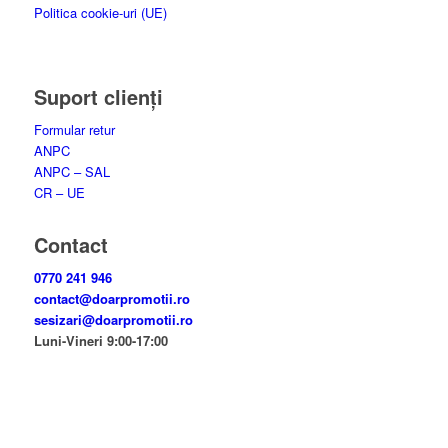
Politica cookie-uri (UE)
Suport clienți
Formular retur
ANPC
ANPC – SAL
CR – UE
Contact
0770 241 946
contact@doarpromotii.ro
sesizari@doarpromotii.ro
Luni-Vineri 9:00-17:00
NE GĂSEȘTI PE FACEBOOK
Urmărește ofertele și noutățile noastre direct pe pagina oficială.