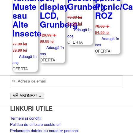
Muste
display
Grunberg
Picnic/C
sau
LCD,
ROZ
73.00
lei
Alte
Grunberg
Prețul
Prețul
54.99
lei
78.00
lei
inițial
curent
Adaugă în
Insecte
Prețul
Prețul
54.99
lei
129.99
lei
a
este:
coș
inițial
curent
Adaugă în
Prețul
Prețul
99.99
lei
fost:
54.99 lei.
OFERTA
77.00
lei
a
este:
coș
inițial
curent
Adaugă în
73.00 lei.
Prețul
Prețul
39.99
lei
fost:
54.99 lei.
OFERTA
a
este:
coș
inițial
curent
Adaugă în
78.00 lei.
fost:
99.99 lei.
OFERTA
a
este:
coș
129.99 lei.
fost:
39.99 lei.
OFERTA
77.00 lei.
MĂ ABONEZ!
→
LINKURI UTILE
Termeni și condiții
Politica de utilizare cookie-uri
Prelucrarea datelor cu caracter personal