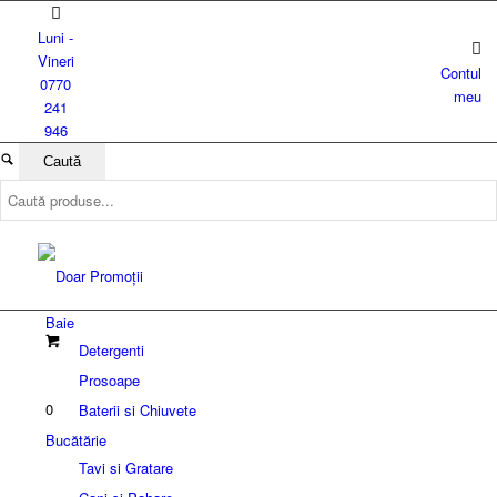
Luni -
Vineri
Contul
0770
meu
241
946
Baie
Detergenti
Prosoape
0
Baterii si Chiuvete
Bucătărie
Tavi si Gratare