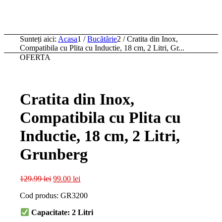
Sunteți aici:
Acasa
1
/
Bucătărie
2
/
Cratita din Inox,
Compatibila cu Plita cu Inductie, 18 cm, 2 Litri, Gr...
OFERTA
Cratita din Inox,
Compatibila cu Plita cu
Inductie, 18 cm, 2 Litri,
Grunberg
Prețul
Prețul
129.99
lei
99.00
lei
inițial
curent
Cod produs: GR3200
a
este:
fost:
99.00 lei.
Capacitate: 2 Litri
129.99 lei.