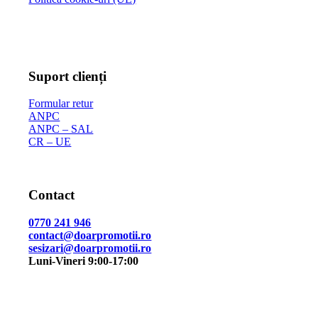
Suport clienți
Formular retur
ANPC
ANPC – SAL
CR – UE
Contact
0770 241 946
contact@doarpromotii.ro
sesizari@doarpromotii.ro
Luni-Vineri 9:00-17:00
NE GĂSEȘTI PE FACEBOOK