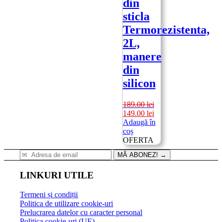
din
sticla
Termorezistenta,
2L,
manere
din
silicon
189.00
lei
Prețul
Prețul
149.00
lei
inițial
curent
Adaugă în
a
este:
coș
fost:
149.00 lei.
OFERTA
189.00 lei.
MĂ ABONEZ!
→
LINKURI UTILE
Termeni și condiții
Politica de utilizare cookie-uri
Prelucrarea datelor cu caracter personal
Politica cookie-uri (UE)