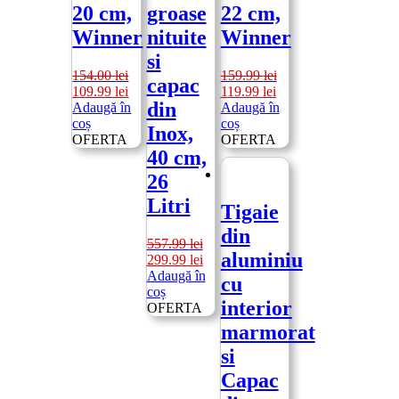
20 cm,
groase
22 cm,
Winner
nituite
Winner
si
154.00
lei
159.99
lei
capac
Prețul
Prețul
Prețul
Prețul
109.99
lei
119.99
lei
din
inițial
curent
inițial
curent
Adaugă în
Adaugă în
a
este:
a
este:
coș
coș
Inox,
fost:
109.99 lei.
fost:
119.99 lei.
OFERTA
OFERTA
40 cm,
154.00 lei.
159.99 lei.
26
Litri
Tigaie
din
557.99
lei
aluminiu
Prețul
Prețul
299.99
lei
inițial
curent
Adaugă în
cu
a
este:
coș
interior
fost:
299.99 lei.
OFERTA
557.99 lei.
marmorat
si
Capac