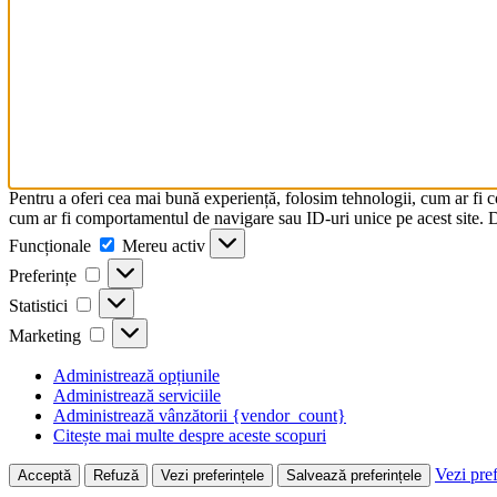
Pentru a oferi cea mai bună experiență, folosim tehnologii, cum ar fi 
cum ar fi comportamentul de navigare sau ID-uri unice pe acest site. Da
Funcționale
Funcționale
Mereu activ
Preferințe
Preferințe
Statistici
Statistici
Marketing
Marketing
Administrează opțiunile
Administrează serviciile
Administrează vânzătorii {vendor_count}
Citește mai multe despre aceste scopuri
Vezi pref
Acceptă
Refuză
Vezi preferințele
Salvează preferințele