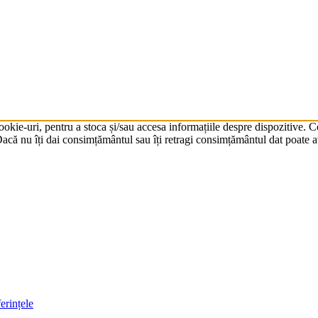
cookie-uri, pentru a stoca și/sau accesa informațiile despre dispozitive.
că nu îți dai consimțământul sau îți retragi consimțământul dat poate av
erințele