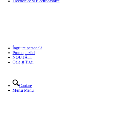
Electronice si Electrocasnice
Îngrijire personală
Promoția zilei
NOUTĂȚI
Oale și Tigăi
Cautare
Menu
Menu