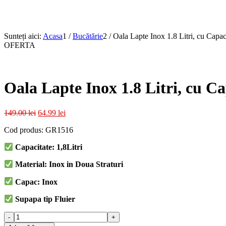
Sunteți aici:
Acasa
1
/
Bucătărie
2
/
Oala Lapte Inox 1.8 Litri, cu Capa
OFERTA
Oala Lapte Inox 1.8 Litri, cu 
Prețul
Prețul
149.00
lei
64.99
lei
inițial
curent
Cod produs: GR1516
a
este:
fost:
64.99 lei.
Capacitate: 1,8Litri
149.00 lei.
Material: Inox in Doua Straturi
Capac: Inox
Supapa tip Fluier
Cantitate
Oala