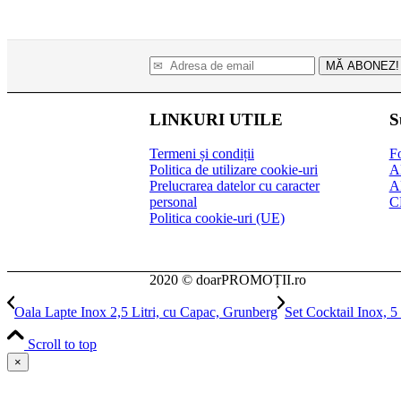
MĂ ABONEZ!
LINKURI UTILE
S
Termeni și condiții
Fo
Politica de utilizare cookie-uri
A
Prelucrarea datelor cu caracter
A
personal
C
Politica cookie-uri (UE)
2020 © doarPROMOȚII.ro
Oala Lapte Inox 2,5 Litri, cu Capac, Grunberg
Set Cocktail Inox, 
Scroll to top
×