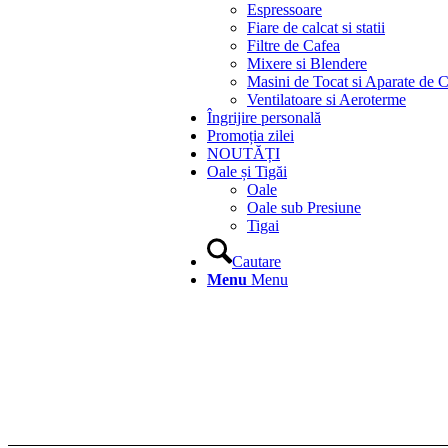
Espressoare
Fiare de calcat si statii
Filtre de Cafea
Mixere si Blendere
Masini de Tocat si Aparate de C
Ventilatoare si Aeroterme
Îngrijire personală
Promoția zilei
NOUTĂȚI
Oale și Tigăi
Oale
Oale sub Presiune
Tigai
Cautare
Menu
Menu