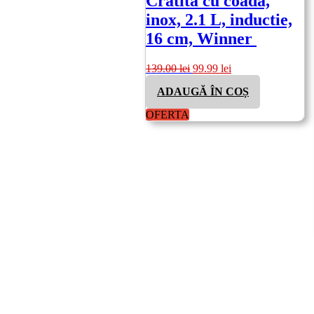
Cratita cu coada,
inox, 2.1 L, inductie,
16 cm, Winner
Prețul
Prețul
139.00
lei
99.99
lei
inițial
curent
ADAUGĂ ÎN COȘ
a
este:
fost:
99.99 lei.
OFERTA
139.00 lei.