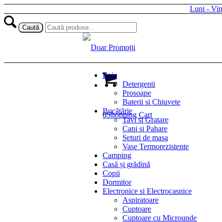
Luni - Vi
Baie
Detergenti
Prosoape
Baterii si Chiuvete
Bucătărie
0
Shopping Cart
Tavi si Gratare
Cani si Pahare
Seturi de masa
Vase Termorezistente
Camping
Casă și grădină
Copii
Dormitor
Electronice si Electrocasnice
Aspiratoare
Cuptoare
Cuptoare cu Microunde