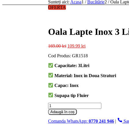
Sunteți aici:
Acasa
1
/
Bucătărie
2
/
Oala Lapt
OFERTA
Oala Lapte Inox 3 L
Prețul
Prețul
169.00
lei
109.99
lei
inițial
curent
Cod Produs: GR1518
a
este:
fost:
109.99 lei.
Capacitate: 3Litri
169.00 lei.
Material: Inox in Doua Straturi
Capac: Inox
Supapa tip Fluier
Cantitate
Oala
Adaugă în coș
Lapte
Inox
Comanda WhatsApp:
0770 241 946
|
Sa
3