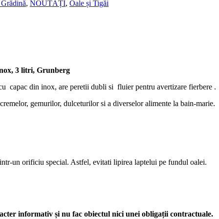
 Grădină
,
NOUTĂȚI
,
Oale și Tigăi
nox, 3 litri, Grunberg
u capac din inox, are peretii dubli si fluier pentru avertizare fierbere .
cremelor, gemurilor, dulceturilor si a diverselor alimente la bain-marie.
r-un orificiu special. Astfel, evitati lipirea laptelui pe fundul oalei.
acter informativ și nu fac obiectul nici unei obligații contractuale.