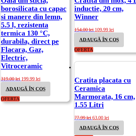
Oala din sticla,
Cratita din inox, 4 
borosilicata cu capac
inductie, 20 cm,
si manere din lemn,
Winner
5.5 l, rezistenta
Prețul
Prețul
154.00
lei
109.99
lei
termica 130 °C,
inițial
curent
ADAUGĂ ÎN COȘ
durabila, direct pe
a
este:
fost:
109.99 lei.
Flacara, Gaz,
OFERTA
154.00 lei.
Electric,
Vitroceramic
Prețul
Prețul
319.00
lei
199.99
lei
Cratita placata cu
inițial
curent
Ceramica
ADAUGĂ ÎN COȘ
a
este:
fost:
199.99 lei.
Marmorata, 16 cm,
OFERTA
319.00 lei.
1.55 Litri
Prețul
Prețul
77.99
lei
63.00
lei
inițial
curent
ADAUGĂ ÎN COȘ
a
este:
fost:
63.00 lei.