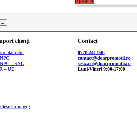
OFERTA
77.99 lei.
→
uport clienți
Contact
rmular retur
0770 241 946
NPC
contact@doarpromotii.ro
NPC – SAL
sesizari@doarpromotii.ro
R – UE
Luni-Vineri 9:00-17:00
5 Piese Grunberg