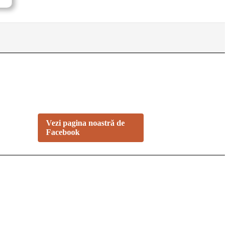
NE GĂSEȘTI PE
FACEBOOK
Urmărește ofertele și noutățile
noastre direct pe pagina oficială.
Vezi pagina noastră de
Facebook