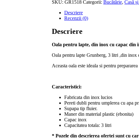
Litri,
SKU:
GR1518
Categorii:
Bucătărie
,
Casă și
cu
Descriere
Capac,
Recenzii (0)
Grunberg
Descriere
Oala pentru lapte, din inox cu capac din i
Oala pentru lapte Grunberg, 3 litri ,din inox c
Aceasta oala este ideala si pentru prepararea 
Caracteristici:
Fabricata din inox lucios
Pereti dubli pentru umplerea cu apa print
Supapa tip fluier.
Maner din material plastic (ebonita)
Capac inox
Capacitatea totala: 3 litri
* Pozele din descrierea ofertei sunt cu car