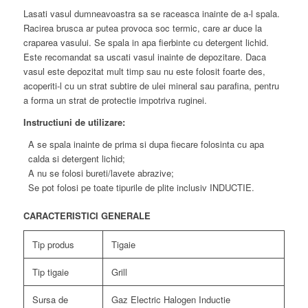
Lasati vasul dumneavoastra sa se raceasca inainte de a-l spala.
Racirea brusca ar putea provoca soc termic, care ar duce la
craparea vasului. Se spala in apa fierbinte cu detergent lichid.
Este recomandat sa uscati vasul inainte de depozitare. Daca
vasul este depozitat mult timp sau nu este folosit foarte des,
acoperiti-l cu un strat subtire de ulei mineral sau parafina, pentru
a forma un strat de protectie impotriva ruginei.
Instructiuni de utilizare:
A se spala inainte de prima si dupa fiecare folosinta cu apa
calda si detergent lichid;
A nu se folosi bureti/lavete abrazive;
Se pot folosi pe toate tipurile de plite inclusiv INDUCTIE.
CARACTERISTICI GENERALE
Tip produs
Tigaie
Tip tigaie
Grill
Sursa de
Gaz Electric Halogen Inductie