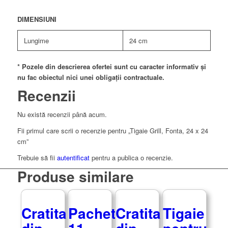
DIMENSIUNI
Lungime
24 cm
* Pozele din descrierea ofertei sunt cu caracter informativ și
nu fac obiectul nici unei obligații contractuale.
Recenzii
Nu există recenzii până acum.
Fii primul care scrii o recenzie pentru „Tigaie Grill, Fonta, 24 x 24
cm”
Trebuie să fii
autentificat
pentru a publica o recenzie.
Produse similare
Cratita
Pachet
Cratita
Tigaie