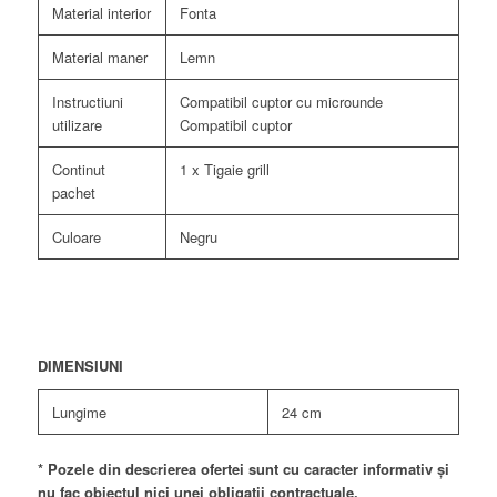
Material interior
Fonta
Material maner
Lemn
Instructiuni
Compatibil cuptor cu microunde
utilizare
Compatibil cuptor
Continut
1 x Tigaie grill
pachet
Culoare
Negru
DIMENSIUNI
Lungime
24 cm
* Pozele din descrierea ofertei sunt cu caracter informativ și
nu fac obiectul nici unei obligații contractuale.