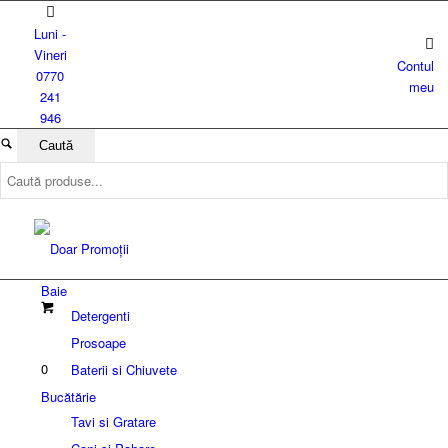
Luni -
Vineri
Contul
0770
meu
241
946
Baie
Detergenti
Prosoape
0
Baterii si Chiuvete
Bucătărie
Tavi si Gratare