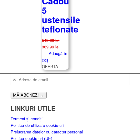
Cadou
5
ustensile
teflonate
549.00
lei
Prețul
Prețul
369.99
lei
inițial
curent
Adaugă în
a
este:
coș
fost:
369.99 lei.
OFERTA
549.00 lei.
MĂ ABONEZ!
→
LINKURI UTILE
Termeni și condiții
Politica de utilizare cookie-uri
Prelucrarea datelor cu caracter personal
Politica cookie-uri (UE)