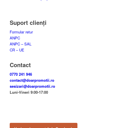
Suport clienți
Formular retur
ANPC
ANPC – SAL
CR – UE
Contact
0770 241 946
contact@doarpromotii.ro
sesizari@doarpromotii.ro
Luni-Vineri 9:00-17:00
NE GĂSEȘTI PE FACEBOOK
Urmărește ofertele și noutățile noastre direct pe pagina oficială.