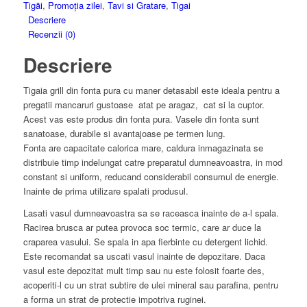
Tigăi
,
Promoția zilei
,
Tavi si Gratare
,
Tigai
Descriere
Recenzii (0)
Descriere
Tigaia grill din fonta pura cu maner detasabil este ideala pentru a
pregatii mancaruri gustoase atat pe aragaz, cat si la cuptor.
Acest vas este produs din fonta pura. Vasele din fonta sunt
sanatoase, durabile si avantajoase pe termen lung.
Fonta are capacitate calorica mare, caldura inmagazinata se
distribuie timp indelungat catre preparatul dumneavoastra, in mod
constant si uniform, reducand considerabil consumul de energie.
Inainte de prima utilizare spalati produsul.
Lasati vasul dumneavoastra sa se raceasca inainte de a-l spala.
Racirea brusca ar putea provoca soc termic, care ar duce la
craparea vasului. Se spala in apa fierbinte cu detergent lichid.
Este recomandat sa uscati vasul inainte de depozitare. Daca
vasul este depozitat mult timp sau nu este folosit foarte des,
acoperiti-l cu un strat subtire de ulei mineral sau parafina, pentru
a forma un strat de protectie impotriva ruginei.