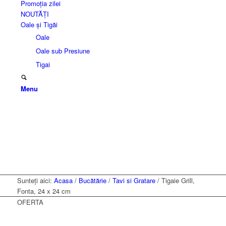
Promoția zilei
NOUTĂȚI
Oale și Tigăi
Oale
Oale sub Presiune
Tigai
Menu
Sunteți aici:
Acasa
/
Bucătărie
/
Tavi si Gratare
/
Tigaie Grill,
Fonta, 24 x 24 cm
OFERTA