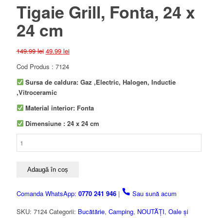
Tigaie Grill, Fonta, 24 x
24 cm
Prețul
Prețul
149.99
lei
49.99
lei
inițial
curent
Cod Produs : 7124
a
este:
fost:
49.99 lei.
Sursa de caldura: Gaz ,Electric, Halogen, Inductie
149.99 lei.
,Vitroceramic
Material interior: Fonta
Dimensiune : 24 x 24 cm
Cantitate
Tigaie
Grill,
Fonta,
Adaugă în coș
24
x
Comanda WhatsApp:
0770 241 946
|
Sau sună acum
24
cm
SKU:
7124
Categorii:
Bucătărie
,
Camping
,
NOUTĂȚI
,
Oale și