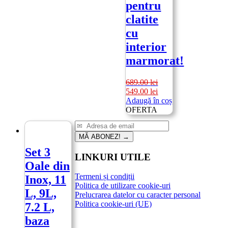
pentru
clatite
cu
interior
marmorat!
689.00
lei
Prețul
Prețul
549.00
lei
inițial
curent
Adaugă în coș
a
este:
OFERTA
fost:
549.00 lei.
689.00 lei.
MĂ ABONEZ!
→
Set 3
LINKURI UTILE
Oale din
Termeni și condiții
Inox, 11
Politica de utilizare cookie-uri
L, 9L,
Prelucrarea datelor cu caracter personal
Politica cookie-uri (UE)
7.2 L,
baza