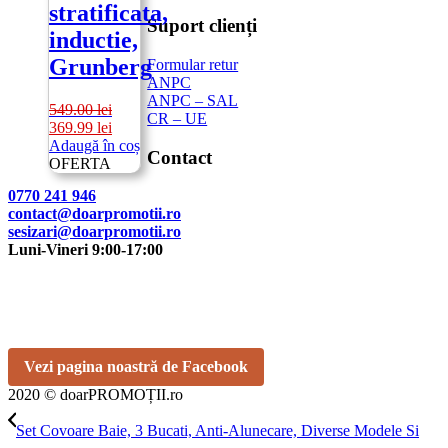
stratificata,
Suport clienți
inductie,
Grunberg
Formular retur
ANPC
ANPC – SAL
549.00
lei
CR – UE
Prețul
Prețul
369.99
lei
inițial
curent
Adaugă în coș
Contact
a
este:
OFERTA
fost:
369.99 lei.
0770 241 946
549.00 lei.
contact@doarpromotii.ro
sesizari@doarpromotii.ro
Luni-Vineri 9:00-17:00
NE GĂSEȘTI PE FACEBOOK
Urmărește ofertele și noutățile noastre direct pe pagina oficială.
Vezi pagina noastră de Facebook
2020 © doarPROMOȚII.ro
Set Covoare Baie, 3 Bucati, Anti-Alunecare, Diverse Modele Si