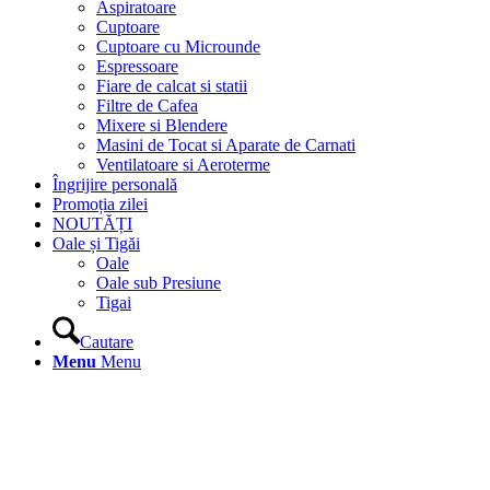
Aspiratoare
Cuptoare
Cuptoare cu Microunde
Espressoare
Fiare de calcat si statii
Filtre de Cafea
Mixere si Blendere
Masini de Tocat si Aparate de Carnati
Ventilatoare si Aeroterme
Îngrijire personală
Promoția zilei
NOUTĂȚI
Oale și Tigăi
Oale
Oale sub Presiune
Tigai
Cautare
Menu
Menu