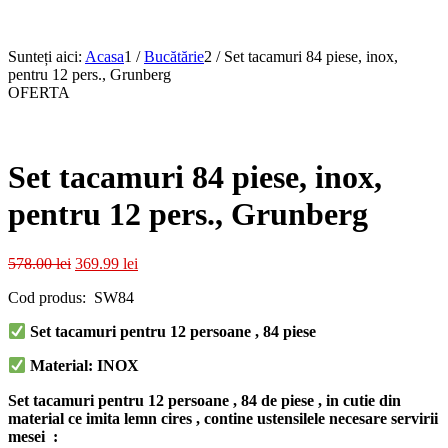
Sunteți aici:
Acasa
1
/
Bucătărie
2
/
Set tacamuri 84 piese, inox,
pentru 12 pers., Grunberg
OFERTA
Set tacamuri 84 piese, inox,
pentru 12 pers., Grunberg
Prețul
Prețul
578.00
lei
369.99
lei
inițial
curent
Cod produs: SW84
a
este:
fost:
369.99 lei.
Set tacamuri pentru 12 persoane , 84 piese
578.00 lei.
Material: INOX
Set tacamuri pentru 12 persoane , 84 de piese , in cutie din
material ce imita lemn cires , contine ustensilele necesare servirii
mesei :