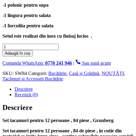
-1 polonic pentru supa
-1 lingura pentru salata
-1 furculita pentru salata
Setul este realizat din inox cu finisaj lucios .
Cantitate
Set
Adaugă în coș
tacamuri
84
Comanda WhatsApp:
0770 241 946
|
Sau sună acum
piese,
inox,
SKU:
SW84
Categorii:
Bucătărie
,
Casă și Grădină
,
NOUTĂȚI
,
pentru
Tacâmuri si Accesorii Bucătărie
12
Descriere
pers.,
Recenzii (0)
Grunberg
Descriere
Set tacamuri pentru 12 persoane , 84 piese , Grunberg
Set tacamuri pentru 12 persoane , 84 de piese , in cutie din