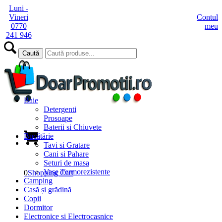
Luni -
Vineri
Contul
0770
meu
241 946
Baie
Detergenti
Prosoape
Baterii si Chiuvete
Bucătărie
Tavi si Gratare
Cani si Pahare
Seturi de masa
Vase Termorezistente
0
Shopping Cart
Camping
Casă și grădină
Copii
Dormitor
Electronice si Electrocasnice