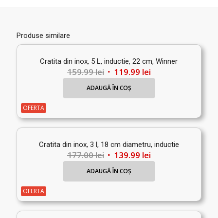
Produse similare
Cratita din inox, 5 L, inductie, 22 cm, Winner
Prețul
Prețul
159.99
lei
119.99
lei
inițial
curent
ADAUGĂ ÎN COȘ
a
este:
fost:
119.99 lei.
OFERTA
159.99 lei.
Cratita din inox, 3 l, 18 cm diametru, inductie
Prețul
Prețul
177.00
lei
139.99
lei
inițial
curent
ADAUGĂ ÎN COȘ
a
este:
fost:
139.99 lei.
OFERTA
177.00 lei.