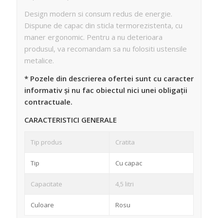
Design modern si consum redus de energie.
Dispune de capac din sticla termorezistenta, cu
maner ergonomic. Pentru a nu deterioara
produsul, va recomandam sa nu folositi ustensile
metalice.
* Pozele din descrierea ofertei sunt cu caracter
informativ și nu fac obiectul nici unei obligații
contractuale.
CARACTERISTICI GENERALE
Tip produs
Cratita
Tip
Cu capac
Capacitate
4,5 litri
Culoare
Rosu