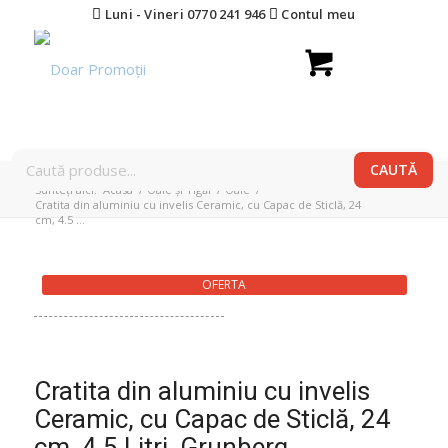
Luni - Vineri 0770 241 946
Contul meu
Sunteți aici:
Acasa
/
Oale și Tigăi
/
Oale
/
Cratita din aluminiu cu invelis Ceramic, cu Capac de Sticlă, 24
cm, 4.5 ...
OFERTA
Cratita din aluminiu cu invelis
Ceramic, cu Capac de Sticlă, 24
cm, 4.5 Litri, Grunberg