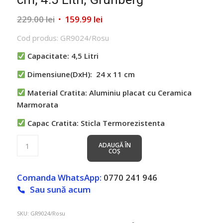
Prețul
Prețul
229.00
lei
159.99
lei
inițial
curent
Cod produs: GR9024/Rosu
a
este:
fost:
159.99 lei.
Capacitate: 4,5 Litri
229.00 lei.
Dimensiune(DxH): 24 x 11 cm
Material Cratita: Aluminiu placat cu Ceramica
Marmorata
Capac Cratita: Sticla Termorezistenta
ADAUGĂ ÎN
COȘ
Comanda WhatsApp:
0770 241 946
Sau sună acum
SKU:
GR9024/Rosu