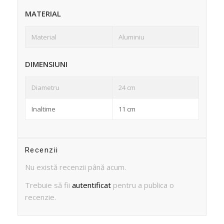
MATERIAL
Material
Aluminiu
DIMENSIUNI
Diametru
24 cm
Inaltime
11 cm
Recenzii
Nu există recenzii până acum.
Trebuie să fii
autentificat
pentru a publica o
recenzie.