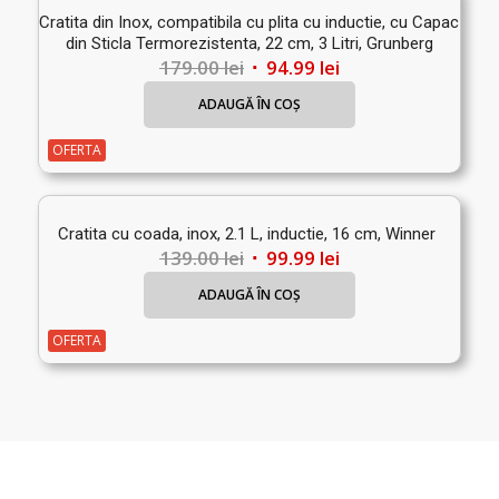
Cratita din Inox, compatibila cu plita cu inductie, cu Capac
din Sticla Termorezistenta, 22 cm, 3 Litri, Grunberg
Prețul
Prețul
179.00
lei
94.99
lei
inițial
curent
ADAUGĂ ÎN COȘ
a
este:
fost:
94.99 lei.
OFERTA
179.00 lei.
Cratita cu coada, inox, 2.1 L, inductie, 16 cm, Winner
Prețul
Prețul
139.00
lei
99.99
lei
inițial
curent
ADAUGĂ ÎN COȘ
a
este:
fost:
99.99 lei.
OFERTA
139.00 lei.