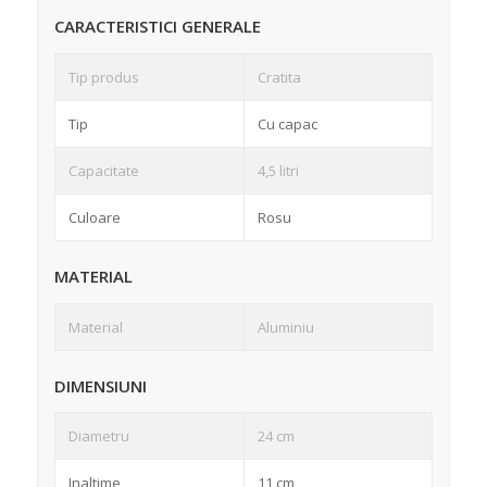
CARACTERISTICI GENERALE
Tip produs
Cratita
Tip
Cu capac
Capacitate
4,5 litri
Culoare
Rosu
MATERIAL
Material
Aluminiu
DIMENSIUNI
Diametru
24 cm
Inaltime
11 cm