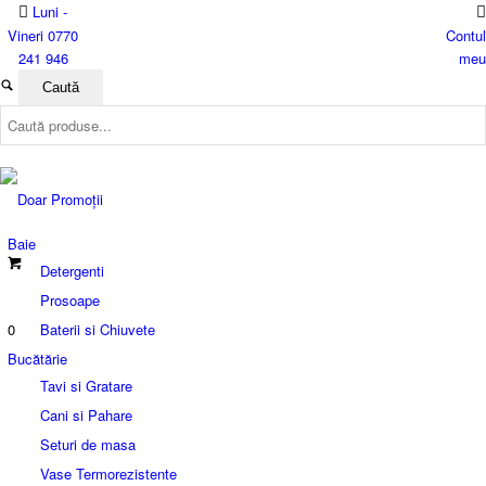
Luni -
Vineri 0770
Contul
241 946
meu
Baie
Detergenti
Prosoape
0
Baterii si Chiuvete
Bucătărie
Tavi si Gratare
Cani si Pahare
Seturi de masa
Vase Termorezistente