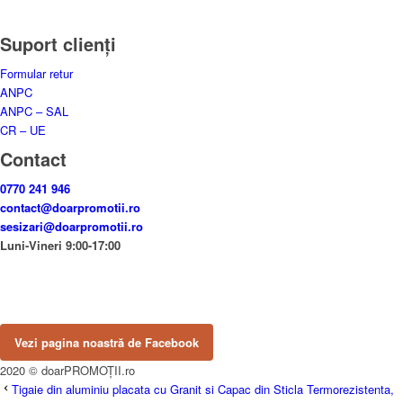
Suport clienți
Formular retur
ANPC
ANPC – SAL
CR – UE
Contact
0770 241 946
contact@doarpromotii.ro
sesizari@doarpromotii.ro
Luni-Vineri 9:00-17:00
NE GĂSEȘTI PE FACEBOOK
Urmărește ofertele și noutățile noastre direct pe pagina oficială.
Vezi pagina noastră de Facebook
2020 © doarPROMOȚII.ro
Tigaie din aluminiu placata cu Granit si Capac din Sticla Termorezistenta,