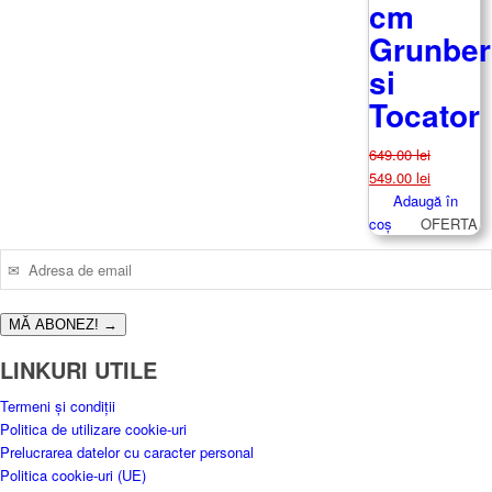
cm
Grunbe
si
Tocator
649.00
lei
Prețul
Prețul
549.00
lei
inițial
curent
Adaugă în
a
este:
coș
OFERTA
fost:
549.00 lei
649.00 lei.
MĂ ABONEZ!
→
LINKURI UTILE
Termeni și condiții
Politica de utilizare cookie-uri
Prelucrarea datelor cu caracter personal
Politica cookie-uri (UE)