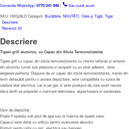
Capac
Comanda WhatsApp:
0770 241 946
|
Sau sună acum
din
Sticla
SKU:
HXG28LD
Categorii:
Bucătărie
,
NOUTĂȚI
,
Oale și Tigăi
,
Tigai
Termorezistenta,
Descriere
28
Recenzii (0)
x
Descriere
28
cm
Tigaie grill aluminiu, cu Capac din Sticla Termorezistenta
Tigaie grill cu capac din sticla termorezistenta cu interior teflonat si exterior
din aluminiu turnat sub presiune si acoperit cu un strat aderent, este
alegerea perfecta. Dispune de un capac din sticla termorezistenta, maner din
lemn detasabil pentru o usoara depozitare, este compatibila cu sursa de
caldura atat electrica, cat si pe gaz si este produsul de care aveti nevoie
daca doriti sa preparati o mancare delicioasa, aspectuoasa si sanatoasa.
Usor de depozitat.
Poate fi spalata sub jetul de apa sau la masina de spalat vase.
Capacul este dotat cu orificiu pentru evacuarea aburului.
Potrivit pentru plita cu gaz, electrica sau halogen.