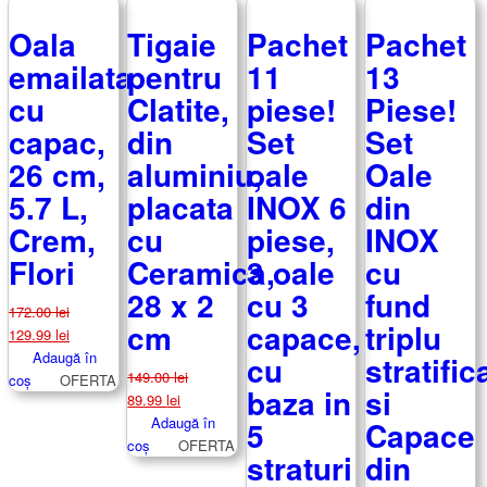
Oala
Tigaie
Pachet
Pachet
emailata
pentru
11
13
cu
Clatite,
piese!
Piese!
capac,
din
Set
Set
26 cm,
aluminiu,
oale
Oale
5.7 L,
placata
INOX 6
din
Crem,
cu
piese,
INOX
Flori
Ceramica,
3 oale
cu
28 x 2
cu 3
fund
172.00
lei
cm
capace,
triplu
Prețul
Prețul
129.99
lei
inițial
curent
Adaugă în
cu
stratific
149.00
lei
a
este:
coș
OFERTA
baza in
si
Prețul
Prețul
89.99
lei
fost:
129.99 lei.
inițial
curent
Adaugă în
5
Capace
172.00 lei.
a
este:
coș
OFERTA
straturi
din
fost:
89.99 lei.