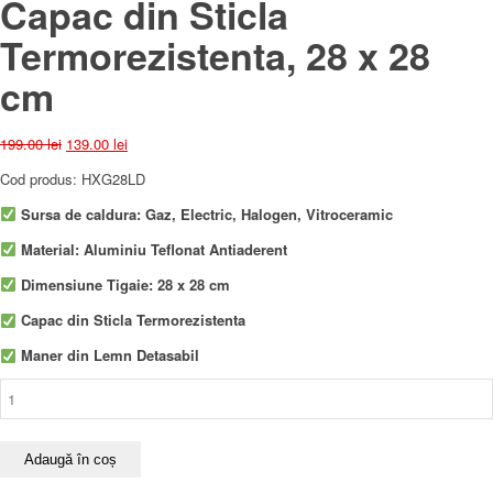
Capac din Sticla
Termorezistenta, 28 x 28
cm
Prețul
Prețul
199.00
lei
139.00
lei
inițial
curent
Cod produs: HXG28LD
a
este:
fost:
139.00 lei.
Sursa de caldura: Gaz, Electric, Halogen, Vitroceramic
199.00 lei.
Material: Aluminiu Teflonat Antiaderent
Dimensiune Tigaie: 28 x 28 cm
Capac din Sticla Termorezistenta
Maner din Lemn Detasabil
Cantitate
Tigaie
grill
aluminiu,
Adaugă în coș
cu