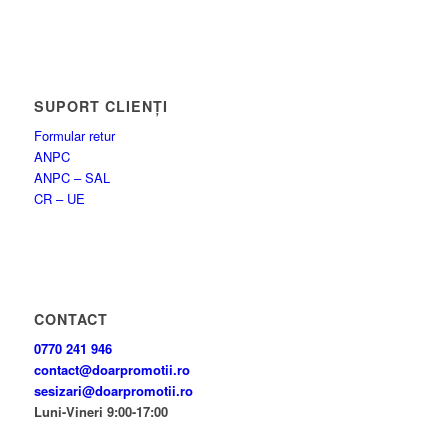
SUPORT CLIENȚI
Formular retur
ANPC
ANPC – SAL
CR – UE
CONTACT
0770 241 946
contact@doarpromotii.ro
sesizari@doarpromotii.ro
Luni-Vineri 9:00-17:00