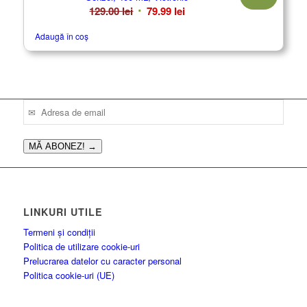
Prețul
Prețul
129.00
lei
79.99
lei
inițial
curent
Adaugă în coș
a
este:
fost:
79.99 lei.
129.00 lei.
MĂ ABONEZ!
→
LINKURI UTILE
Termeni și condiții
Politica de utilizare cookie-uri
Prelucrarea datelor cu caracter personal
Politica cookie-uri (UE)