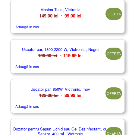
Masina Tuns, Victronic
OFERTA
Prețul
Prețul
149.00
lei
99.00
lei
inițial
curent
Adaugă în coș
a
este:
fost:
99.00 lei.
149.00 lei.
Uscator par, 1800-2200 W, Victronic , Negru
OFERTA
Prețul
Prețul
199.00
lei
119.99
lei
inițial
curent
Adaugă în coș
a
este:
fost:
119.99 lei.
199.00 lei.
Uscator par, 850W, Victronic, mov
OFERTA
Prețul
Prețul
129.00
lei
89.99
lei
inițial
curent
Adaugă în coș
a
este:
fost:
89.99 lei.
129.00 lei.
Dozator pentru Sapun Lichid sau Gel Dezinfectant, cu
OFERTA
Senzor, 400 mL, Victronic