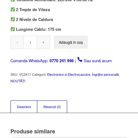
2 Trepte de Viteza
2 Nivele de Caldura
Lungime Cablu: 175 cm
Adaugă în coș
Comanda WhatsApp:
0770 241 946
|
Sau sună acum
SKU:
VC2411
Categorii:
Electronice si Electrocasnice
,
Îngrijire personală
,
NOUTĂȚI
Descriere
Recenzii (0)
Produse similare