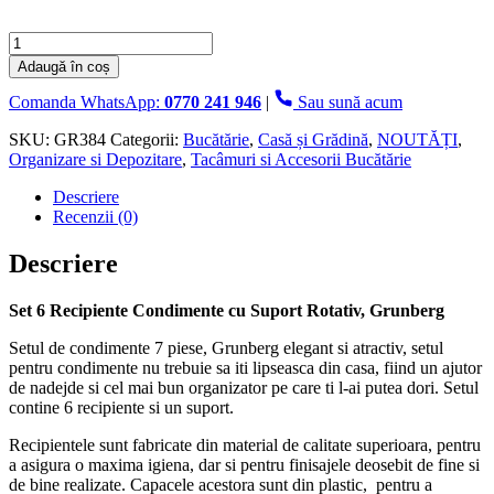
Cantitate
Set
Adaugă în coș
6
Recipiente
Comanda WhatsApp:
0770 241 946
|
Sau sună acum
Condimente
cu
SKU:
GR384
Categorii:
Bucătărie
,
Casă și Grădină
,
NOUTĂȚI
,
Suport
Organizare si Depozitare
,
Tacâmuri si Accesorii Bucătărie
Rotativ,
Descriere
Grunberg
Recenzii (0)
Descriere
Set 6 Recipiente Condimente cu Suport Rotativ, Grunberg
Setul de condimente 7 piese, Grunberg elegant si atractiv, setul
pentru condimente nu trebuie sa iti lipseasca din casa, fiind un ajutor
de nadejde si cel mai bun organizator pe care ti l-ai putea dori. Setul
contine 6 recipiente si un suport.
Recipientele sunt fabricate din material de calitate superioara, pentru
a asigura o maxima igiena, dar si pentru finisajele deosebit de fine si
de bine realizate. Capacele acestora sunt din plastic, pentru a