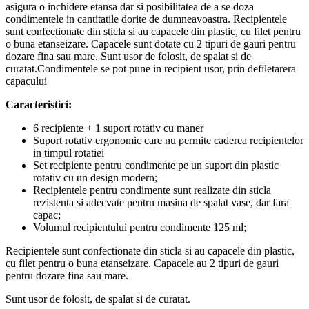
asigura o inchidere etansa dar si posibilitatea de a se doza
condimentele in cantitatile dorite de dumneavoastra. Recipientele
sunt confectionate din sticla si au capacele din plastic, cu filet pentru
o buna etanseizare. Capacele sunt dotate cu 2 tipuri de gauri pentru
dozare fina sau mare. Sunt usor de folosit, de spalat si de
curatat.Condimentele se pot pune in recipient usor, prin defiletarera
capacului
Caracteristici:
6 recipiente + 1 suport rotativ cu maner
Suport rotativ ergonomic care nu permite caderea recipientelor
in timpul rotatiei
Set recipiente pentru condimente pe un suport din plastic
rotativ cu un design modern;
Recipientele pentru condimente sunt realizate din sticla
rezistenta si adecvate pentru masina de spalat vase, dar fara
capac;
Volumul recipientului pentru condimente 125 ml;
Recipientele sunt confectionate din sticla si au capacele din plastic,
cu filet pentru o buna etanseizare. Capacele au 2 tipuri de gauri
pentru dozare fina sau mare.
Sunt usor de folosit, de spalat si de curatat.