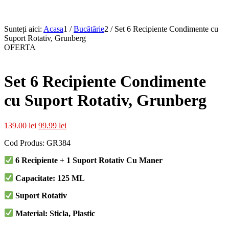
Sunteți aici:
Acasa
1
/
Bucătărie
2
/
Set 6 Recipiente Condimente cu
Suport Rotativ, Grunberg
OFERTA
Set 6 Recipiente Condimente
cu Suport Rotativ, Grunberg
Prețul
Prețul
139.00
lei
99.99
lei
inițial
curent
Cod Produs: GR384
a
este:
fost:
99.99 lei.
6 Recipiente + 1 Suport Rotativ Cu Maner
139.00 lei.
Capacitate: 125 ML
Suport Rotativ
Material: Sticla, Plastic