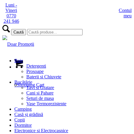
Luni -
Vineri
Contul
0770
meu
241 946
Baie
Detergenti
Prosoape
Baterii si Chiuvete
Bucătărie
0
Shopping Cart
Tavi si Gratare
Cani si Pahare
Seturi de masa
Vase Termorezistente
Camping
Casă și grădină
Copii
Dormitor
Electronice si Electrocasnice