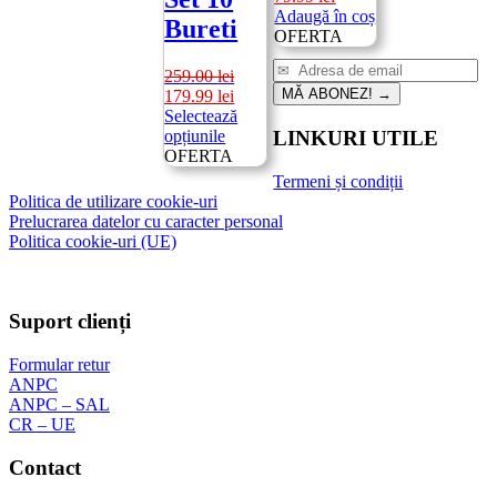
inițial
curent
Adaugă în coș
Bureti
a
este:
OFERTA
fost:
79.99 lei.
139.00 lei.
259.00
lei
Prețul
Prețul
MĂ ABONEZ!
→
179.99
lei
inițial
curent
Selectează
a
Acest
este:
opțiunile
LINKURI UTILE
fost:
produs
179.99 lei.
OFERTA
259.00 lei.
are
Termeni și condiții
mai
Politica de utilizare cookie-uri
multe
Prelucrarea datelor cu caracter personal
variații.
Politica cookie-uri (UE)
Opțiunile
pot
fi
alese
Suport clienți
în
pagina
Formular retur
produsului.
ANPC
ANPC – SAL
CR – UE
Contact