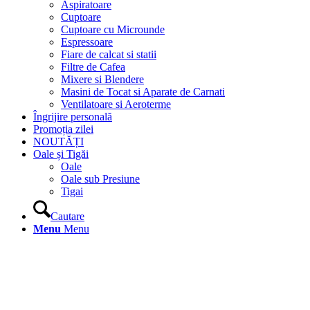
Aspiratoare
Cuptoare
Cuptoare cu Microunde
Espressoare
Fiare de calcat si statii
Filtre de Cafea
Mixere si Blendere
Masini de Tocat si Aparate de Carnati
Ventilatoare si Aeroterme
Îngrijire personală
Promoția zilei
NOUTĂȚI
Oale și Tigăi
Oale
Oale sub Presiune
Tigai
Cautare
Menu
Menu