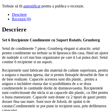
Trebuie să fii
autentificat
pentru a publica o recenzie.
Descriere
Recenzii (0)
Descriere
Set 6 Recipiente Condimente cu Suport Rotativ, Grunberg
Setul de condimente 7 piese, Grunberg elegant si atractiv, setul
pentru condimente nu trebuie sa iti lipseasca din casa, fiind un ajutor
de nadejde si cel mai bun organizator pe care ti l-ai putea dori. Setul
contine 6 recipiente si un suport.
Recipientele sunt fabricate din material de calitate superioara, pentru
a asigura o maxima igiena, dar si pentru finisajele deosebit de fine si
de bine realizate. Capacele acestora sunt din plastic, pentru a
asigura o inchidere etansa dar si posibilitatea de a se doza
condimentele in cantitatile dorite de dumneavoastra. Recipientele
sunt confectionate din sticla si au capacele din plastic, cu filet pentru
o buna etanseizare. Capacele sunt dotate cu 2 tipuri de gauri pentru
dozare fina sau mare. Sunt usor de folosit, de spalat si de
curatat.Condimentele se pot pune in recipient usor, prin defiletarera
capacului