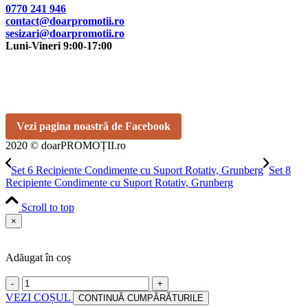
0770 241 946
contact@doarpromotii.ro
sesizari@doarpromotii.ro
Luni-Vineri 9:00-17:00
NE GĂSEȘTI PE FACEBOOK
Urmărește ofertele și noutățile noastre direct pe pagina oficială.
Vezi pagina noastră de Facebook
2020 © doarPROMOȚII.ro
Set 6 Recipiente Condimente cu Suport Rotativ, Grunberg
Set 8
Recipiente Condimente cu Suport Rotativ, Grunberg
Scroll to top
×
Adăugat în coș
-
+
VEZI COȘUL
CONTINUĂ CUMPĂRĂTURILE