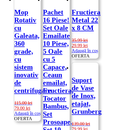
Mop
Pachet
Fructiera
Rotativ
16 Piese!
Metal 22
cu
Set Oale
x 8 CM
Galeata,
Emailate
35.99
lei
360
10 Piese,
Prețul
Prețul
29.99
lei
grade,
5 Oale
inițial
curent
Adaugă în coș
a
este:
OFERTA
cu
cu 5
fost:
29.99 lei.
sistem
Capace,
35.99 lei.
inovativ
Ceaun
Suport
de
emailat,
de Vase
centrifugare
Fructiera,
de Inox,
Tocator
etajat,
115.00
lei
Bambus,
Prețul
Prețul
79.00
lei
Grunberg
Set
inițial
curent
Adaugă în coș
a
este:
OFERTA
Prosoape,
fost:
79.00 lei.
139.00
lei
Set 10
Prețul
Prețul
115.00 lei.
79.99
lei