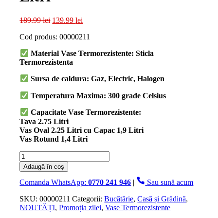
Prețul
Prețul
189.99
lei
139.99
lei
inițial
curent
Cod produs: 00000211
a
este:
fost:
139.99 lei.
Material Vase Termorezistente: Sticla
189.99 lei.
Termorezistenta
Sursa de caldura: Gaz, Electric, Halogen
Temperatura Maxima: 300 grade Celsius
Capacitate Vase Termorezistente:
Tava 2.75 Litri
Vas Oval 2.25 Litri cu Capac 1,9 Litri
Vas Rotund 1,4 Litri
Cantitate
Set
Adaugă în coș
3
Vase
Comanda WhatsApp:
0770 241 946
|
Sau sună acum
Termorezistente,
5
SKU:
00000211
Categorii:
Bucătărie
,
Casă și Grădină
,
Piese,
NOUTĂȚI
,
Promoția zilei
,
Vase Termorezistente
Tava