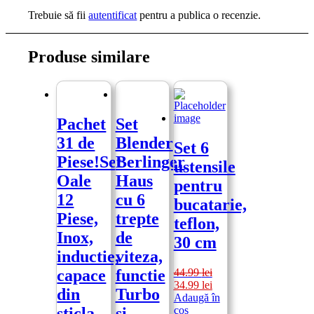
Trebuie să fii
autentificat
pentru a publica o recenzie.
Produse similare
Pachet
Set
31 de
Blender
Set 6
Piese!Set
Berlinger
ustensile
Oale
Haus
pentru
12
cu 6
bucatarie,
Piese,
trepte
teflon,
Inox,
de
30 cm
inductie,
viteza,
44.99
lei
capace
functie
Prețul
Prețul
34.99
lei
din
Turbo
inițial
curent
Adaugă în
a
este:
coș
sticla
si