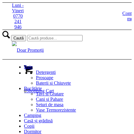
Luni -
Vineri
Contu
0770
me
241
946
Baie
Detergenti
Prosoape
Baterii si Chiuvete
Bucătărie
0
Shopping Cart
Tavi si Gratare
Cani si Pahare
Seturi de masa
Vase Termorezistente
Camping
Casă și grădină
Copii
Dormitor