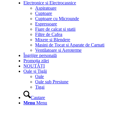
Electronice si Electrocasnice
Aspiratoare
Cuptoare
Cuptoare cu Microunde
Espressoare
Fiare de calcat si statii
Filtre de Cafea
Mixere si Blendere
Masini de Tocat si Aparate de Carnati
Ventilatoare si Aeroterme
Îngrijire personală
Promoția zilei
NOUTĂȚI
Oale și Tigăi
Oale
Oale sub Presiune
Tigai
Cautare
Menu
Menu