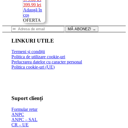
Prețul
Prețul
399.99
lei
inițial
curent
Adaugă în
a
este:
coș
fost:
399.99 lei.
OFERTA
579.00 lei.
MĂ ABONEZ!
→
LINKURI UTILE
Termeni și condiții
Politica de utilizare cookie-uri
Prelucrarea datelor cu caracter personal
Politica cookie-uri (UE)
Suport clienți
Formular retur
ANPC
ANPC – SAL
CR – UE