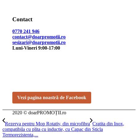
Contact
0770 241 946
contact@doarpromotii.ro
sesizari@doarpromotii.ro
Luni-Vineri 9:00-17:00
NE GĂSEȘTI PE FACEBOOK
Urmărește ofertele și noutățile noastre direct pe pagina
oficială.
Vezi pagina noastră de Facebook
2020 © doarPROMOȚII.ro
Rezerva pentru Mop Rotativ, din microfibra
Cratita din Inox,
compatibila cu plita cu inductie, cu Capac din Sticla
Termorezistenta,...