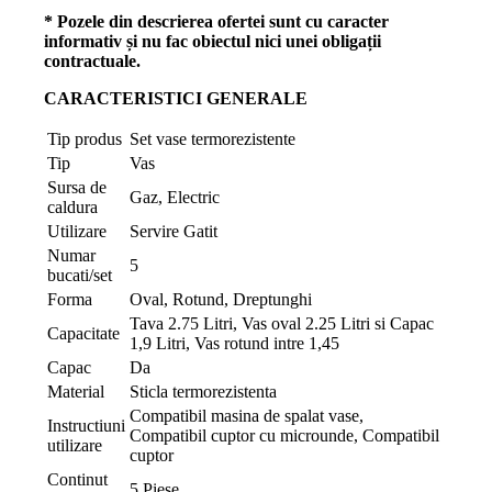
* Pozele din descrierea ofertei sunt cu caracter
informativ și nu fac obiectul nici unei obligații
contractuale.
CARACTERISTICI GENERALE
Tip produs
Set vase termorezistente
Tip
Vas
Sursa de
Gaz, Electric
caldura
Utilizare
Servire Gatit
Numar
5
bucati/set
Forma
Oval, Rotund, Dreptunghi
Tava 2.75 Litri, Vas oval 2.25 Litri si Capac
Capacitate
1,9 Litri, Vas rotund intre 1,45
Capac
Da
Material
Sticla termorezistenta
Compatibil masina de spalat vase,
Instructiuni
Compatibil cuptor cu microunde, Compatibil
utilizare
cuptor
Continut
5 Piese