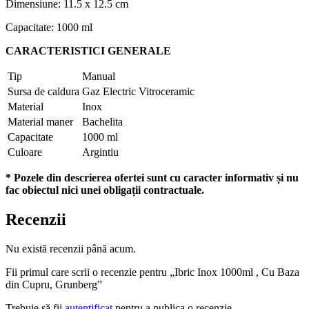
Dimensiune: 11.5 x 12.5 cm
Capacitate: 1000 ml
CARACTERISTICI GENERALE
Tip
Manual
Sursa de caldura
Gaz Electric Vitroceramic
Material
Inox
Material maner
Bachelita
Capacitate
1000 ml
Culoare
Argintiu
* Pozele din descrierea ofertei sunt cu caracter informativ și nu
fac obiectul nici unei obligații contractuale.
Recenzii
Nu există recenzii până acum.
Fii primul care scrii o recenzie pentru „Ibric Inox 1000ml , Cu Baza
din Cupru, Grunberg”
Trebuie să fii
autentificat
pentru a publica o recenzie.