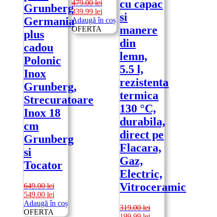
cu capac
479.00
lei
Grunberg
Prețul
Prețul
339.99
lei
si
Germania
inițial
curent
Adaugă în coș
manere
a
este:
OFERTA
plus
fost:
339.99 lei.
din
cadou
479.00 lei.
lemn,
Polonic
5.5 l,
Inox
rezistenta
Grunberg,
termica
Strecuratoare
130 °C,
Inox 18
durabila,
cm
direct pe
Grunberg
Flacara,
si
Gaz,
Tocator
Electric,
Vitroceramic
649.00
lei
Prețul
Prețul
549.00
lei
inițial
curent
Adaugă în coș
319.00
lei
a
este:
OFERTA
Prețul
Prețul
199.99
lei