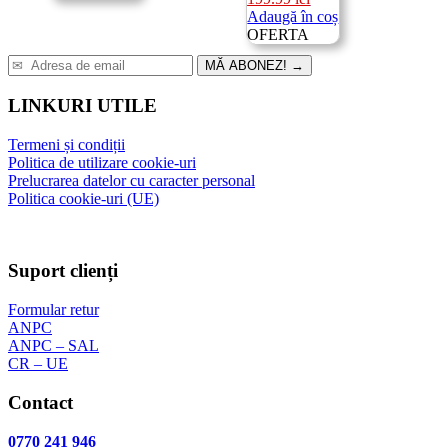
fost:
549.00 lei.
inițial
curent
Adaugă în coș
649.00 lei.
a
este:
OFERTA
fost:
199.99 lei.
MĂ ABONEZ!
→
319.00 lei.
LINKURI UTILE
Termeni și condiții
Politica de utilizare cookie-uri
Prelucrarea datelor cu caracter personal
Politica cookie-uri (UE)
Suport clienți
Formular retur
ANPC
ANPC – SAL
CR – UE
Contact
0770 241 946