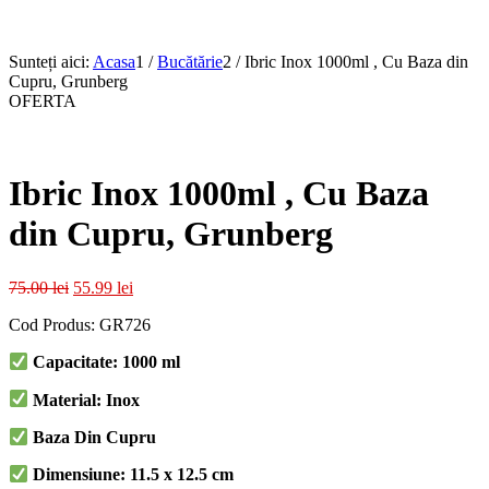
Sunteți aici:
Acasa
1
/
Bucătărie
2
/
Ibric Inox 1000ml , Cu Baza din
Cupru, Grunberg
OFERTA
Ibric Inox 1000ml , Cu Baza
din Cupru, Grunberg
Prețul
Prețul
75.00
lei
55.99
lei
inițial
curent
Cod Produs: GR726
a
este:
fost:
55.99 lei.
Capacitate: 1000 ml
75.00 lei.
Material: Inox
Baza Din Cupru
Dimensiune: 11.5 x 12.5 cm