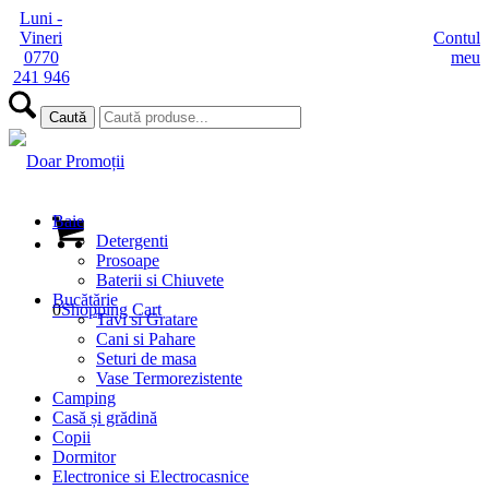
Luni -
Vineri
Contul
0770
meu
241 946
Baie
Detergenti
Prosoape
Baterii si Chiuvete
Bucătărie
0
Shopping Cart
Tavi si Gratare
Cani si Pahare
Seturi de masa
Vase Termorezistente
Camping
Casă și grădină
Copii
Dormitor
Electronice si Electrocasnice