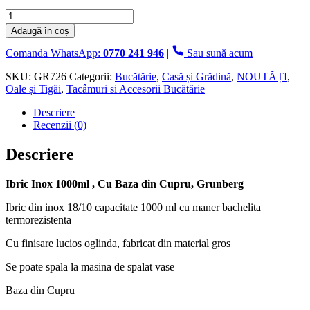
Cantitate
Ibric
Adaugă în coș
Inox
1000ml
Comanda WhatsApp:
0770 241 946
|
Sau sună acum
,
Cu
SKU:
GR726
Categorii:
Bucătărie
,
Casă și Grădină
,
NOUTĂȚI
,
Baza
Oale și Tigăi
,
Tacâmuri si Accesorii Bucătărie
din
Descriere
Cupru,
Recenzii (0)
Grunberg
Descriere
Ibric Inox 1000ml , Cu Baza din Cupru, Grunberg
Ibric din inox 18/10 capacitate 1000 ml cu maner bachelita
termorezistenta
Cu finisare lucios oglinda, fabricat din material gros
Se poate spala la masina de spalat vase
Baza din Cupru