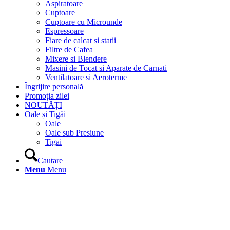
Aspiratoare
Cuptoare
Cuptoare cu Microunde
Espressoare
Fiare de calcat si statii
Filtre de Cafea
Mixere si Blendere
Masini de Tocat si Aparate de Carnati
Ventilatoare si Aeroterme
Îngrijire personală
Promoția zilei
NOUTĂȚI
Oale și Tigăi
Oale
Oale sub Presiune
Tigai
Cautare
Menu
Menu