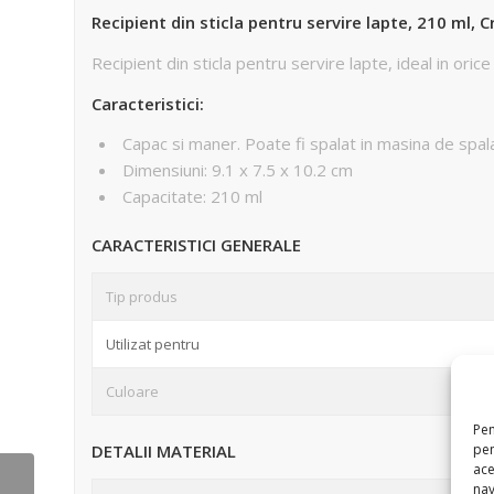
Recipient din sticla pentru servire lapte, 210 ml, 
Recipient din sticla pentru servire lapte, ideal in orice
Caracteristici:
Capac si maner. Poate fi spalat in masina de spal
Dimensiuni: 9.1 x 7.5 x 10.2 cm
Capacitate: 210 ml
CARACTERISTICI GENERALE
Tip produs
Utilizat pentru
Culoare
Pen
pen
DETALII MATERIAL
ace
Recipient din sticla cu
nav