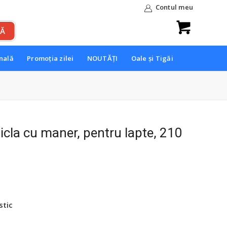
Contul meu
onală
Promoția zilei
NOUTĂȚI
Oale și Tigăi
ticla cu maner, pentru lapte, 210
ețul
rent
te:
99 lei.
stic