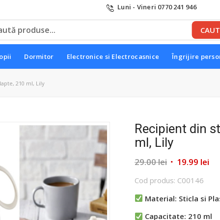
Luni - Vineri 0770 241 946
opii
Dormitor
Electronice si Electrocasnice
Îngrijire pers
apte, 210 ml, Lily
Recipient din s
ml, Lily
Prețul
Pr
29.00
lei
19.99
lei
inițial
cu
Cod produs: C00146
a
es
fost:
19.
Material: Sticla si Pla
29.00 lei.
Capacitate: 210 ml