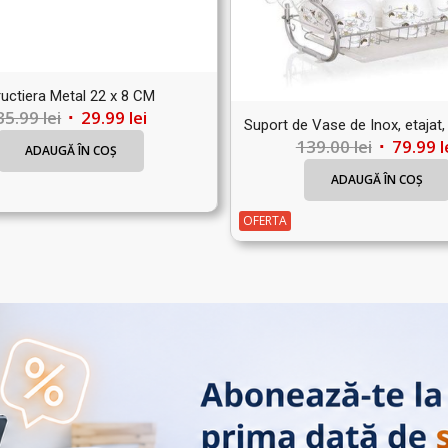
ructiera Metal 22 x 8 CM
Prețul
Prețul
35.99
lei
29.99
lei
Suport de Vase de Inox, etajat
inițial
curent
Prețul
139.00
lei
79.99
l
ADAUGĂ ÎN COȘ
a
este:
inițial
ADAUGĂ ÎN COȘ
fost:
29.99 lei.
a
35.99 lei.
fost:
OFERTA
139.00 lei