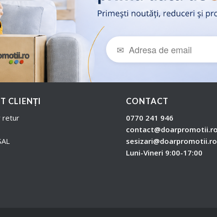
T CLIENȚI
CONTACT
 retur
0770 241 946
contact@doarpromotii.r
SAL
sesizari@doarpromotii.r
Luni-Vineri 9:00-17:00