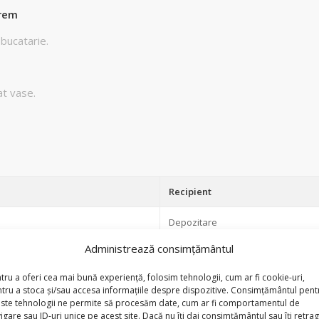
Crem
 bucatarie.
at vase.
Recipient
Depozitare
Administrează consimțământul
Crem
tru a oferi cea mai bună experiență, folosim tehnologii, cum ar fi cookie-uri,
tru a stoca și/sau accesa informațiile despre dispozitive. Consimțământul pent
ste tehnologii ne permite să procesăm date, cum ar fi comportamentul de
igare sau ID-uri unice pe acest site. Dacă nu îți dai consimțământul sau îți retrag