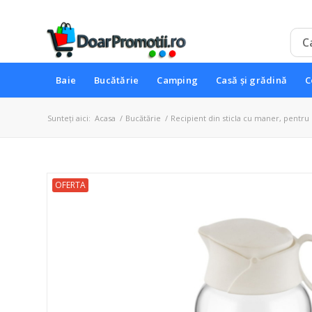
Baie
Bucătărie
Camping
Casă și grădină
C
Sunteți aici:
Acasa
/
Bucătărie
/
Recipient din sticla cu maner, pentru l
OFERTA