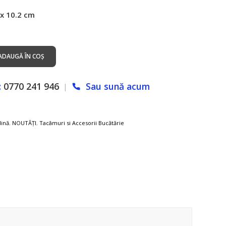
 x 10.2 cm
ADAUGĂ ÎN COȘ
:
0770 241 946
Sau sună acum
|
dină
,
NOUTĂȚI
,
Tacâmuri si Accesorii Bucătărie