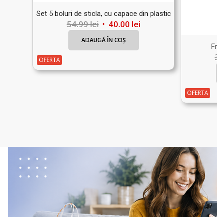
Set 5 boluri de sticla, cu capace din plastic
Prețul
Prețul
54.99
lei
40.00
lei
inițial
curent
ADAUGĂ ÎN COȘ
a
este:
F
fost:
40.00 lei.
OFERTA
54.99 lei.
OFERTA