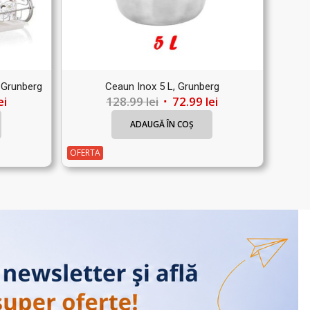
, Grunberg
Ceaun Inox 5 L, Grunberg
Prețul
Prețul
Prețul
ei
128.99
lei
72.99
lei
curent
inițial
curent
ADAUGĂ ÎN COȘ
este:
a
este:
79.99 lei.
fost:
72.99 lei.
OFERTA
.
128.99 lei.