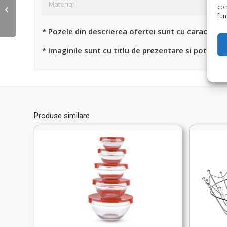
Material
lingurita, pentru
con
depozitare, 300 ml,
func
diverse culori,...
* Pozele din descrierea ofertei sunt cu caracter in
* Imaginile sunt cu titlu de prezentare si pot ave
Produse similare