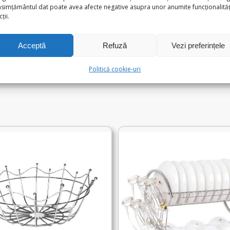
sticla+plastic
simțământul dat poate avea afecte negative asupra unor anumite funcționalități
ții.
formativ și nu fac obiectul nici unei obligații contractuale.
Acceptă
Refuză
Vezi preferințele
a mici diferente de nuante.
Politică cookie-uri