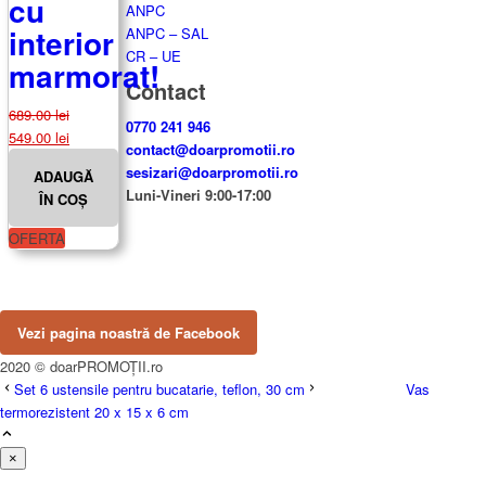
cu
ANPC
interior
ANPC – SAL
CR – UE
marmorat!
Contact
689.00
lei
0770 241 946
Prețul
Prețul
549.00
lei
contact@doarpromotii.ro
inițial
curent
sesizari@doarpromotii.ro
ADAUGĂ
a
este:
Luni-Vineri 9:00-17:00
ÎN COȘ
fost:
549.00 lei.
NE GĂSEȘTI PE FACEBOOK
689.00 lei.
OFERTA
Urmărește ofertele și noutățile noastre direct pe pagina
oficială.
Vezi pagina noastră de Facebook
2020 © doarPROMOȚII.ro
Set 6 ustensile pentru bucatarie, teflon, 30 cm
Vas
termorezistent 20 x 15 x 6 cm
×