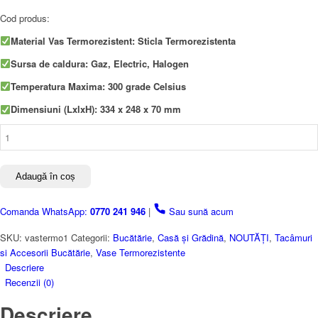
Cod produs:
Material Vas Termorezistent: Sticla Termorezistenta
Sursa de caldura: Gaz, Electric, Halogen
Temperatura Maxima: 300 grade Celsius
Dimensiuni (LxlxH): 334 x 248 x 70 mm
Cantitate
Vas
termorezistent
33
Adaugă în coș
x
24
Comanda WhatsApp:
0770 241 946
|
Sau sună acum
x
7
SKU:
vastermo1
Categorii:
Bucătărie
,
Casă și Grădină
,
NOUTĂȚI
,
Tacâmuri
cm
si Accesorii Bucătărie
,
Vase Termorezistente
Descriere
Recenzii (0)
Descriere