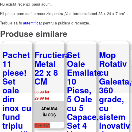
Nu există recenzii până acum.
Fii primul care scrii o recenzie pentru „Vas termorezistent 33 x 24 x 7 cm”
Trebuie să fii
autentificat
pentru a publica o recenzie.
Produse similare
Pachet
Fructiera
Set
Mop
11
Metal
Oale
Rotativ
piese!
22 x 8
Emailate
cu
Set
CM
10
Galeata,
oale
Piese,
360
35.99
lei
din
5 Oale
grade,
Prețul
Prețul
29.99
lei
inițial
curent
inox cu
cu 5
cu
ADAUGĂ
a
este:
fund
Capace,
sistem
ÎN COȘ
fost:
29.99 lei.
triplu
Set 4
inovativ
35.99 lei.
OFERTA