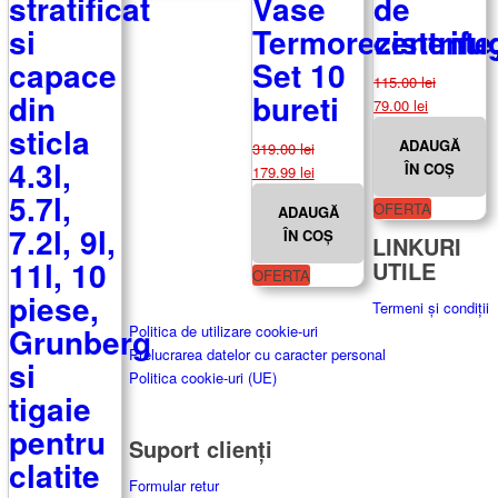
stratificat
Vase
de
si
Termorezistente
centrifu
capace
Set 10
115.00
lei
din
bureti
Prețul
Prețul
79.00
lei
inițial
curent
sticla
ADAUGĂ
319.00
lei
a
este:
4.3l,
ÎN COȘ
Prețul
Prețul
179.99
lei
fost:
79.00 lei.
inițial
curent
5.7l,
115.00 lei.
OFERTA
ADAUGĂ
a
este:
7.2l, 9l,
ÎN COȘ
fost:
179.99 lei.
LINKURI
11l, 10
319.00 lei.
UTILE
OFERTA
piese,
Termeni și condiții
Grunberg
Politica de utilizare cookie-uri
Prelucrarea datelor cu caracter personal
si
Politica cookie-uri (UE)
tigaie
pentru
Suport clienți
clatite
Formular retur