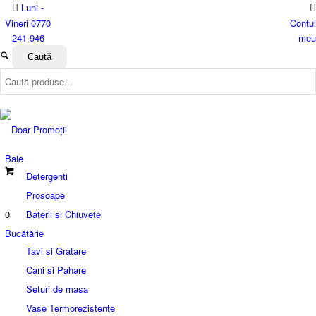
Luni -
Vineri 0770
Contul
241 946
meu
Baie
Detergenti
Prosoape
0
Baterii si Chiuvete
Bucătărie
Tavi si Gratare
Cani si Pahare
Seturi de masa
Vase Termorezistente