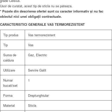
grade Celsius.
Usor de curatat, acest tip de sticla nu se pateaza.
* Pozele din descrierea ofertei sunt cu caracter informativ și nu fac
obiectul nici unei obligații contractuale.
CARACTERISTICI GENERALE VAS TERMOREZISTENT
Tip produs
Vas termorezistent
Tip
Vas
Sursa de
Gaz, Electric
caldura
Utilizare
Servire Gatit
Numar
1
bucati/set
Forma
Dreptunghiular
Material
Sticla