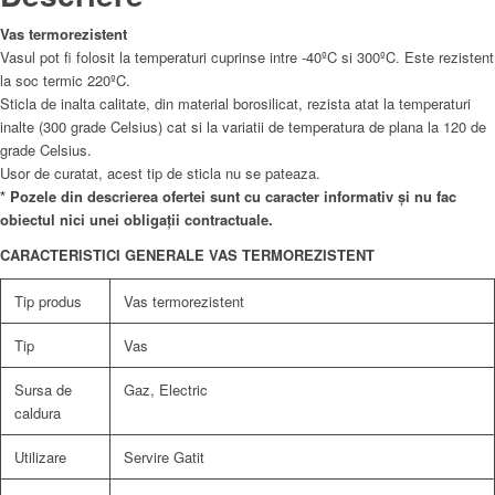
Vas termorezistent
Vasul pot fi folosit la temperaturi cuprinse intre -40ºC si 300ºC. Este rezistent
la soc termic 220ºC.
Sticla de inalta calitate, din material borosilicat, rezista atat la temperaturi
inalte (300 grade Celsius) cat si la variatii de temperatura de plana la 120 de
grade Celsius.
Usor de curatat, acest tip de sticla nu se pateaza.
* Pozele din descrierea ofertei sunt cu caracter informativ și nu fac
obiectul nici unei obligații contractuale.
CARACTERISTICI GENERALE VAS TERMOREZISTENT
Tip produs
Vas termorezistent
Tip
Vas
Sursa de
Gaz, Electric
caldura
Utilizare
Servire Gatit