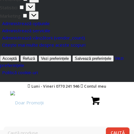
Statistici
Marketing
Administrează opțiunile
Administrează serviciile
Administrează vânzătorii {vendor_count}
Citește mai multe despre aceste scopuri
Vezi
Acceptă
Refuză
Vezi preferințele
Salvează preferințele
preferințele
Politică cookie-uri
Luni - Vineri 0770 241 946
Contul meu