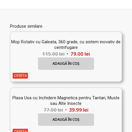
Produse similare
Mop Rotativ cu Galeata, 360 grade, cu sistem inovativ de
centrifugare
Prețul
Prețul
115.00
lei
79.00
lei
inițial
curent
ADAUGĂ ÎN COȘ
a
este:
fost:
79.00 lei.
OFERTA
115.00 lei.
Plasa Usa cu Inchidere Magnetica pentru Tantari, Muste
sau Alte Insecte
Prețul
Prețul
77.00
lei
39.99
lei
inițial
curent
ADAUGĂ ÎN COȘ
a
este:
fost:
39.99 lei.
OFERTA