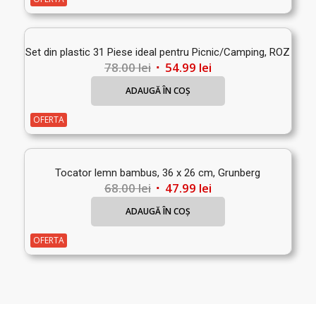
77.00 lei.
Set din plastic 31 Piese ideal pentru Picnic/Camping, ROZ
Prețul
Prețul
78.00
lei
54.99
lei
inițial
curent
ADAUGĂ ÎN COȘ
a
este:
fost:
54.99 lei.
OFERTA
78.00 lei.
Tocator lemn bambus, 36 x 26 cm, Grunberg
Prețul
Prețul
68.00
lei
47.99
lei
inițial
curent
ADAUGĂ ÎN COȘ
a
este:
fost:
47.99 lei.
OFERTA
68.00 lei.