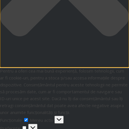
Pentru a oferi cea mai bună experiență, folosim tehnologii, cum
ar fi cookie-uri, pentru a stoca și/sau accesa informațiile despre
dispozitive. Consimțământul pentru aceste tehnologii ne permite
să procesăm date, cum ar fi comportamentul de navigare sau
ID-uri unice pe acest site. Dacă nu îți dai consimțământul sau îți
retragi consimțământul dat poate avea afecte negative asupra
unor anumite funcționalități și funcții.
Funcționale
Mereu activ
Preferințe