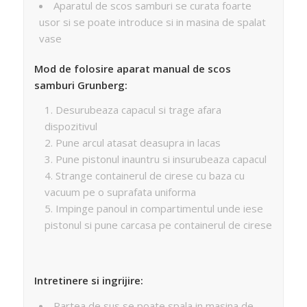
Aparatul de scos samburi se curata foarte
usor si se poate introduce si in masina de spalat
vase
Mod de folosire aparat manual de scos
samburi Grunberg:
Desurubeaza capacul si trage afara
dispozitivul
Pune arcul atasat deasupra in lacas
Pune pistonul inauntru si insurubeaza capacul
Strange containerul de cirese cu baza cu
vacuum pe o suprafata uniforma
Impinge panoul in compartimentul unde iese
pistonul si pune carcasa pe containerul de cirese
Intretinere si ingrijire:
Partea de sus se poate spala in masina de