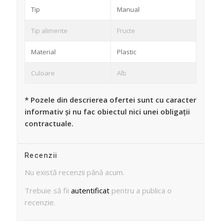
Tip
Manual
Tip alimente
Fructe
Material
Plastic
Culoare
Alb
* Pozele din descrierea ofertei sunt cu caracter
informativ și nu fac obiectul nici unei obligații
contractuale.
Recenzii
Nu există recenzii până acum.
Trebuie să fii
autentificat
pentru a publica o
recenzie.