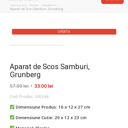
Sunteți aici:
Acasa
/
Bucătărie
/
Aparat de Scos Samburi, Grunberg
OFERTA
Aparat de Scos Samburi,
Grunberg
Prețul
Prețul
57.00
lei
33.00
lei
inițial
curent
Cod Produs: GR344
a
este:
fost:
33.00 lei.
Dimensiune Produs: 16 x 12 x 27 cm
57.00 lei.
Dimensiune Cutie: 20 x 12 x 23 cm
Material: Plastic