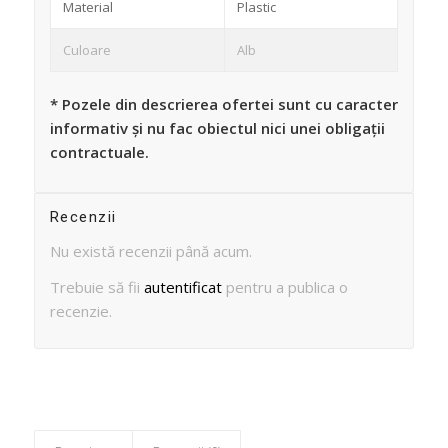
Material
Plastic
Culoare
Alb
* Pozele din descrierea ofertei sunt cu caracter
informativ și nu fac obiectul nici unei obligații
contractuale.
Recenzii
Nu există recenzii până acum.
Trebuie să fii
autentificat
pentru a publica o
recenzie.