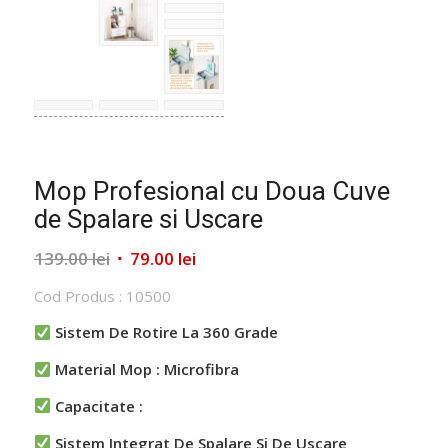
Mop Profesional cu Doua Cuve
de Spalare si Uscare
Prețul
Prețul
139.00
lei
79.00
lei
inițial
curent
Cod Produs : 10500
a
este:
fost:
79.00 lei.
Sistem De Rotire La 360 Grade
139.00 lei.
Material Mop : Microfibra
Capacitate :
Sistem Integrat De Spalare Si De Uscare