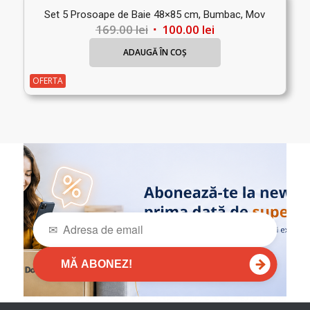
Set 5 Prosoape de Baie 48×85 cm, Bumbac, Mov
Prețul
Prețul
169.00
lei
100.00
lei
inițial
curent
ADAUGĂ ÎN COȘ
a
este:
fost:
100.00 lei.
OFERTA
169.00 lei.
→
MĂ ABONEZ!