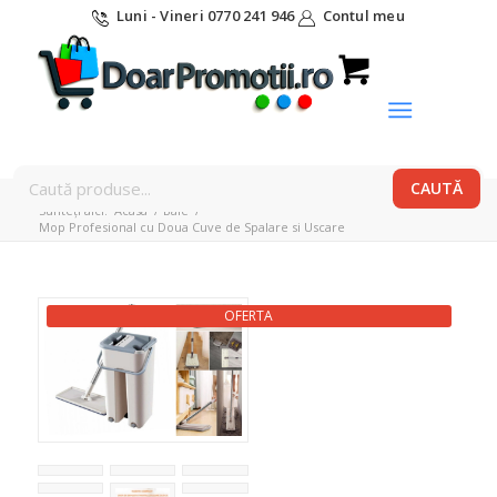
Luni - Vineri 0770 241 946
Contul meu
Sunteți aici:
Acasa
/
Baie
/
Mop Profesional cu Doua Cuve de Spalare si Uscare
OFERTA