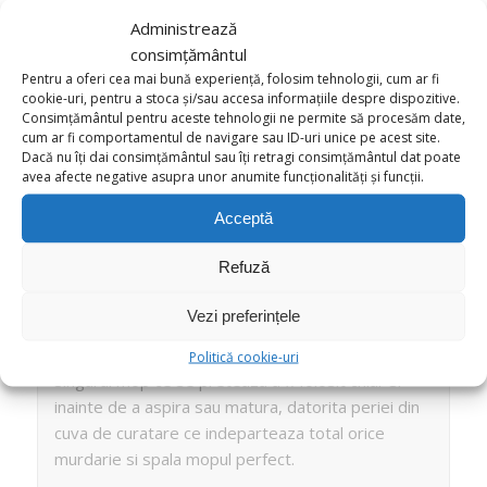
Administrează
consimțământul
Pentru a oferi cea mai bună experiență, folosim tehnologii, cum ar fi
cookie-uri, pentru a stoca și/sau accesa informațiile despre dispozitive.
Consimțământul pentru aceste tehnologii ne permite să procesăm date,
cum ar fi comportamentul de navigare sau ID-uri unice pe acest site.
Dacă nu îți dai consimțământul sau îți retragi consimțământul dat poate
avea afecte negative asupra unor anumite funcționalități și funcții.
Acceptă
Refuză
Vezi preferințele
Politică cookie-uri
Singurul mop ce se preteaza a fi folosit chiar si
inainte de a aspira sau matura, datorita periei din
cuva de curatare ce indeparteaza total orice
murdarie si spala mopul perfect.