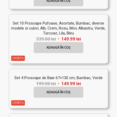
ADAUGĂ ÎN COȘ
Set 10 Prosoape Pufoase, Asortate, Bumbac, diverse
modele si culori, Alb, Crem, Rosu, Mov, Albastru, Verde,
Turcoaz, Lila, Bleu
Prețul
Prețul
339.00
lei
149.99
lei
inițial
curent
ADAUGĂ ÎN COȘ
a
este:
fost:
149.99 lei.
OFERTA
339.00 lei.
Set 4 Prosoape de Baie 67×130 cm, Bumbac, Verde
Prețul
Prețul
199.00
lei
149.99
lei
inițial
curent
ADAUGĂ ÎN COȘ
a
este:
fost:
149.99 lei.
OFERTA
199.00 lei.