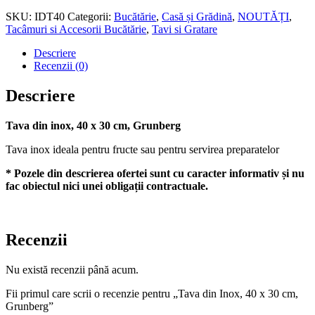
40
x
SKU:
IDT40
Categorii:
Bucătărie
,
Casă și Grădină
,
NOUTĂȚI
,
30
Tacâmuri si Accesorii Bucătărie
,
Tavi si Gratare
cm,
Descriere
Grunberg
Recenzii (0)
Descriere
Tava din inox, 40 x 30 cm, Grunberg
Tava inox ideala pentru fructe sau pentru servirea preparatelor
* Pozele din descrierea ofertei sunt cu caracter informativ și nu
fac obiectul nici unei obligații contractuale.
Recenzii
Nu există recenzii până acum.
Fii primul care scrii o recenzie pentru „Tava din Inox, 40 x 30 cm,
Grunberg”