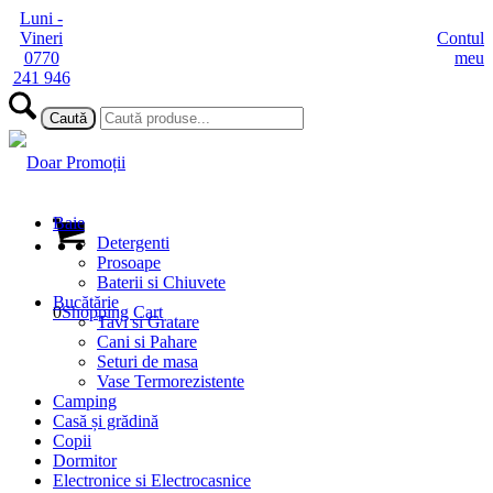
Luni -
Vineri
Contul
0770
meu
241 946
Baie
Detergenti
Prosoape
Baterii si Chiuvete
Bucătărie
0
Shopping Cart
Tavi si Gratare
Cani si Pahare
Seturi de masa
Vase Termorezistente
Camping
Casă și grădină
Copii
Dormitor
Electronice si Electrocasnice