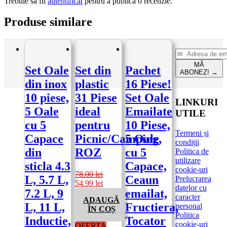
Trebuie să fii
autentificat
pentru a publica o recenzie.
Produse similare
MĂ
Set Oale
Set din
Pachet
ABONEZ!
→
din inox
plastic
16 Piese!
10 piese,
31 Piese
Set Oale
LINKURI
5 Oale
ideal
Emailate
UTILE
cu 5
pentru
10 Piese,
Termeni și
Capace
Picnic/Camping,
5 Oale
condiții
din
ROZ
cu 5
Politica de
utilizare
sticla 4.3
Capace,
cookie-uri
78.00
lei
L, 5.7 L,
Ceaun
Prelucrarea
Prețul
Prețul
54.99
lei
datelor cu
7.2 L, 9
emailat,
inițial
curent
caracter
ADAUGĂ
a
este:
L, 11 L,
Fructiera,
personal
ÎN COȘ
fost:
54.99 lei.
Politica
Inductie,
Tocator
78.00 lei.
cookie-uri
OFERTA