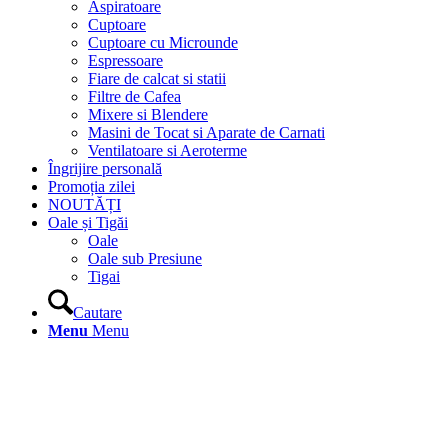
Aspiratoare
Cuptoare
Cuptoare cu Microunde
Espressoare
Fiare de calcat si statii
Filtre de Cafea
Mixere si Blendere
Masini de Tocat si Aparate de Carnati
Ventilatoare si Aeroterme
Îngrijire personală
Promoția zilei
NOUTĂȚI
Oale și Tigăi
Oale
Oale sub Presiune
Tigai
Cautare
Menu
Menu