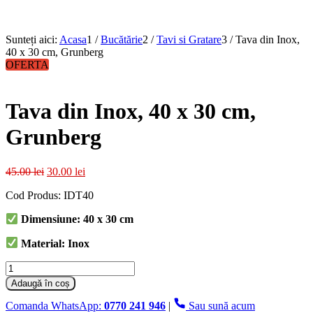
Sunteți aici:
Acasa
1
/
Bucătărie
2
/
Tavi si Gratare
3
/
Tava din Inox,
40 x 30 cm, Grunberg
OFERTA
Tava din Inox, 40 x 30 cm,
Grunberg
Prețul
Prețul
45.00
lei
30.00
lei
inițial
curent
Cod Produs: IDT40
a
este:
fost:
30.00 lei.
Dimensiune: 40 x 30 cm
45.00 lei.
Material: Inox
Cantitate
Tava
Adaugă în coș
din
Inox,
Comanda WhatsApp:
0770 241 946
|
Sau sună acum