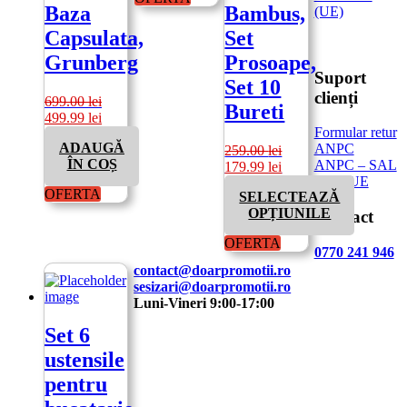
Baza
Bambus,
(UE)
Capsulata,
Set
Grunberg
Prosoape,
Suport
Set 10
clienți
699.00
lei
Bureti
Prețul
Prețul
499.99
lei
Formular retur
inițial
curent
ADAUGĂ
ANPC
a
este:
259.00
lei
ÎN COȘ
ANPC – SAL
fost:
499.99 lei.
Prețul
Prețul
179.99
lei
CR – UE
699.00 lei.
inițial
curent
OFERTA
SELECTEAZĂ
a
este:
OPȚIUNILE
Contact
fost:
179.99 lei.
259.00 lei.
Acest
OFERTA
0770 241 946
produs
contact@doarpromotii.ro
are
sesizari@doarpromotii.ro
mai
Luni-Vineri 9:00-17:00
multe
variații.
Set 6
NE GĂSEȘTI PE FACEBOOK
Opțiunile
ustensile
pot
Urmărește ofertele și noutățile noastre direct
fi
pentru
alese
pe pagina oficială.
în