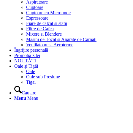
Aspiratoare
Cuptoare
Cuptoare cu Microunde
Espressoare
Fiare de calcat si statii
Filtre de Cafea
Mixere si Blendere
Masini de Tocat si Aparate de Carnati
Ventilatoare si Aeroterme
Îngrijire personală
Promoția zilei
NOUTĂȚI
Oale și Tigăi
Oale
Oale sub Presiune
Tigai
Cautare
Menu
Menu