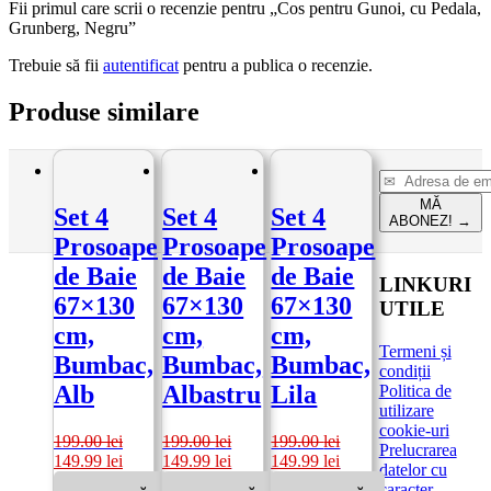
Fii primul care scrii o recenzie pentru „Cos pentru Gunoi, cu Pedala,
Grunberg, Negru”
Trebuie să fii
autentificat
pentru a publica o recenzie.
Produse similare
MĂ
Set 4
Set 4
Set 4
ABONEZ!
→
Prosoape
Prosoape
Prosoape
de Baie
de Baie
de Baie
LINKURI
67×130
67×130
67×130
UTILE
cm,
cm,
cm,
Termeni și
Bumbac,
Bumbac,
Bumbac,
condiții
Alb
Albastru
Lila
Politica de
utilizare
cookie-uri
199.00
lei
199.00
lei
199.00
lei
Prelucrarea
Prețul
Prețul
Prețul
Prețul
Prețul
Prețul
149.99
lei
149.99
lei
149.99
lei
datelor cu
inițial
curent
inițial
curent
inițial
curent
caracter