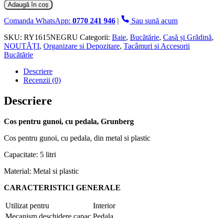
Cos
Adaugă în coș
pentru
Gunoi,
Comanda WhatsApp:
0770 241 946
|
Sau sună acum
cu
Pedala,
SKU:
RY1615NEGRU
Categorii:
Baie
,
Bucătărie
,
Casă și Grădină
,
Grunberg,
NOUTĂȚI
,
Organizare si Depozitare
,
Tacâmuri si Accesorii
Negru
Bucătărie
Descriere
Recenzii (0)
Descriere
Cos pentru gunoi, cu pedala, Grunberg
Cos pentru gunoi, cu pedala, din metal si plastic
Capacitate: 5 litri
Material: Metal si plastic
CARACTERISTICI GENERALE
Utilizat pentru
Interior
Mecanism deschidere capac
Pedala