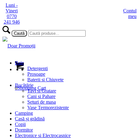
Luni -
Vineri
Contul
0770
meu
241 946
Baie
Detergenti
Prosoape
Baterii si Chiuvete
Bucătărie
0
Shopping Cart
Tavi si Gratare
Cani si Pahare
Seturi de masa
Vase Termorezistente
Camping
Casă și grădină
Copii
Dormitor
Electronice si Electrocasnice