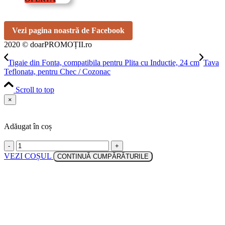
pe pagina oficială.
Vezi pagina noastră de Facebook
2020 © doarPROMOȚII.ro
Tigaie din Fonta, compatibila pentru Plita cu Inductie, 24 cm
Tava
Teflonata, pentru Chec / Cozonac
Scroll to top
×
Adăugat în coș
-
+
VEZI COȘUL
CONTINUĂ CUMPĂRĂTURILE