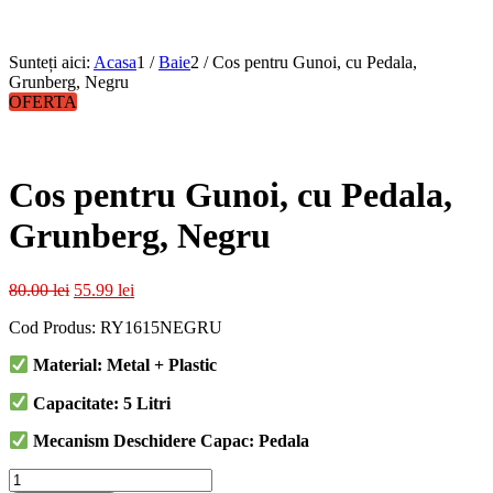
Sunteți aici:
Acasa
1
/
Baie
2
/
Cos pentru Gunoi, cu Pedala,
Grunberg, Negru
OFERTA
Cos pentru Gunoi, cu Pedala,
Grunberg, Negru
Prețul
Prețul
80.00
lei
55.99
lei
inițial
curent
Cod Produs: RY1615NEGRU
a
este:
fost:
55.99 lei.
Material: Metal + Plastic
80.00 lei.
Capacitate: 5 Litri
Mecanism Deschidere Capac: Pedala
Cantitate