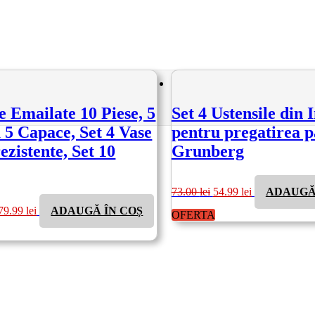
e Emailate 10 Piese, 5
Set 4 Ustensile din 
 5 Capace, Set 4 Vase
pentru pregatirea p
zistente, Set 10
Grunberg
Prețul
Prețul
73.00
lei
54.99
lei
ADAUGĂ
inițial
curent
rețul
Prețul
a
este:
79.99
lei
ADAUGĂ ÎN COȘ
ițial
curent
OFERTA
fost:
54.99 lei.
este:
73.00 lei.
st:
179.99 lei.
19.00 lei.