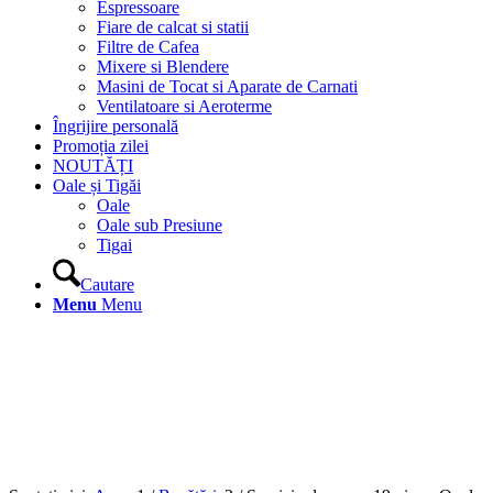
Espressoare
Fiare de calcat si statii
Filtre de Cafea
Mixere si Blendere
Masini de Tocat si Aparate de Carnati
Ventilatoare si Aeroterme
Îngrijire personală
Promoția zilei
NOUTĂȚI
Oale și Tigăi
Oale
Oale sub Presiune
Tigai
Cautare
Menu
Menu