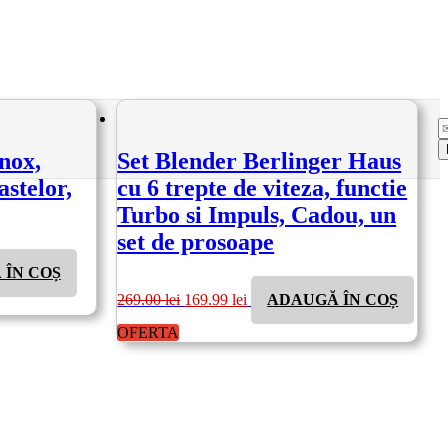
Inox,
Set Blender Berlinger Haus
astelor,
cu 6 trepte de viteza, functie
Turbo si Impuls, Cadou, un
set de prosoape
 ÎN COȘ
Prețul
Prețul
269.00
lei
169.99
lei
ADAUGĂ ÎN COȘ
inițial
curent
a
este:
OFERTA
fost:
169.99 lei.
269.00 lei.