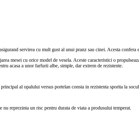
, asigurand servirea cu mult gust al unui pranz sau cinei. Acesta confera 
njarea mesei cu orice model de vesela. Aceste caracteristici o propulseaz
pentru acasa a unor farfurii albe, simple, dar extrem de rezistente.
rincipal al opalului versus portelan consta in rezistenta sporita la socul
te nu reprezinta un risc pentru durata de viata a produsului temperat.