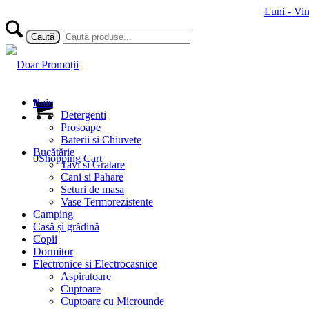
Luni - Vi
Baie
Detergenti
Prosoape
Baterii si Chiuvete
Bucătărie
0
Shopping Cart
Tavi si Gratare
Cani si Pahare
Seturi de masa
Vase Termorezistente
Camping
Casă și grădină
Copii
Dormitor
Electronice si Electrocasnice
Aspiratoare
Cuptoare
Cuptoare cu Microunde