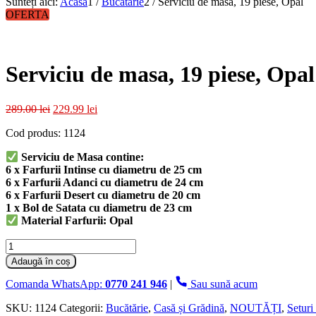
Sunteți aici:
Acasa
1
/
Bucătărie
2
/
Serviciu de masa, 19 piese, Opal
OFERTA
Serviciu de masa, 19 piese, Opal
Prețul
Prețul
289.00
lei
229.99
lei
inițial
curent
Cod produs: 1124
a
este:
fost:
229.99 lei.
Serviciu de Masa contine:
289.00 lei.
6 x Farfurii Intinse cu diametru de 25 cm
6 x Farfurii Adanci cu diametru de 24 cm
6 x Farfurii Desert cu diametru de 20 cm
1 x Bol de Satata cu diametru de 23 cm
Material Farfurii: Opal
Cantitate
Serviciu
Adaugă în coș
de
masa,
Comanda WhatsApp:
0770 241 946
|
Sau sună acum
19
piese,
SKU:
1124
Categorii:
Bucătărie
,
Casă și Grădină
,
NOUTĂȚI
,
Seturi