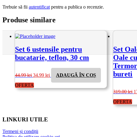
Trebuie să fii
autentificat
pentru a publica o recenzie.
Produse similare
Set 6 ustensile pentru
Set Oal
bucatarie, teflon, 30 cm
Oale cu
Termore
Prețul
Prețul
bureti
44.99
lei
34.99
lei
ADAUGĂ ÎN COȘ
inițial
curent
a
este:
OFERTA
fost:
34.99 lei.
P
319.00
lei
1
44.99 lei.
in
a
OFERTA
fo
3
LINKURI UTILE
Termeni și condiții
Politica de utilizare cookie-uri