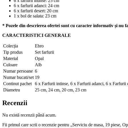
6 x farfurii intinse: 25 cm
6 x farfurii adanci: 24 cm
6 x farfurii desert: 20 cm
1 x bol de salata: 23 cm
* Pozele din descrierea ofertei sunt cu caracter informativ și nu fa
CARACTERISTICI GENERALE
Colecția
Ebro
Tip produs
Set farfurii
Material
Opal
Culoare
Alb
Numar persoane
6
Numar bucati/set
19
Continut pachet
6 x Farfurii intinse, 6 x Farfurii adanci, 6 x Farfurii
Diametru
25 cm, 24 cm, 20 cm, 23 cm
Recenzii
Nu există recenzii până acum.
Fii primul care scrii o recenzie pentru „Serviciu de masa, 19 piese, Op