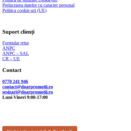
Prelucrarea datelor cu caracter personal
Politica cookie-uri (UE)
Suport clienți
Formular retur
ANPC
ANPC – SAL
CR – UE
Contact
0770 241 946
contact@doarpromotii.ro
sesizari@doarpromotii.ro
Luni-Vineri 9:00-17:00
NE GĂSEȘTI PE FACEBOOK
Urmărește ofertele și noutățile noastre direct pe pagina oficială.