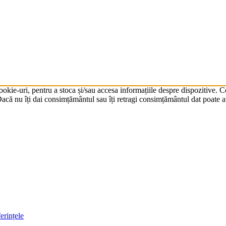
cookie-uri, pentru a stoca și/sau accesa informațiile despre dispozitive.
că nu îți dai consimțământul sau îți retragi consimțământul dat poate av
erințele