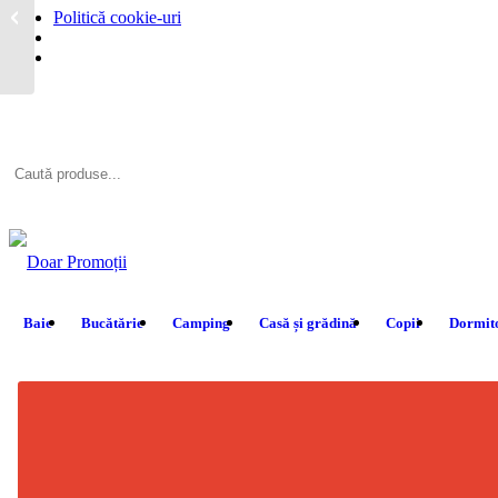
Politică cookie-uri
Nera
Baie
Bucătărie
Camping
Casă și grădină
Copii
Dormit