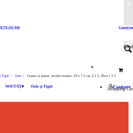
i 0770 241 946
Contul m
i Tigăi
/
Oale
/
Cratita cu maner, invelis ceramic, 20 x 7.5 cm, 2.1 L, Nera
1
2
3
NOUTĂȚI
Oale și Tigăi
Cautare
Shopping Car
amic, 20 x 7.5 cm, 2.1 L, Nera