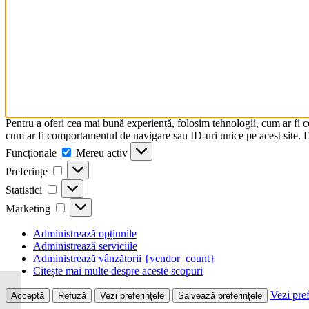
Pentru a oferi cea mai bună experiență, folosim tehnologii, cum ar fi 
cum ar fi comportamentul de navigare sau ID-uri unice pe acest site. Da
Funcționale
Mereu activ
Preferințe
Statistici
Marketing
Administrează opțiunile
Administrează serviciile
Administrează vânzătorii {vendor_count}
Citește mai multe despre aceste scopuri
Vezi pref
Cratita cu maner, invelis
Acceptă
Refuză
Vezi preferințele
Salvează preferințele
ceramic, 18 x 7 cm, 1.5 L,