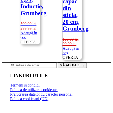
capac
Inductie,
din
Grunberg
sticla,
20 cm,
500.00
lei
Grunberg
Prețul
Prețul
299.99
lei
inițial
curent
Adaugă în
a
este:
coș
135.00
lei
fost:
299.99 lei.
OFERTA
Prețul
Prețul
99.99
lei
500.00 lei.
inițial
curent
Adaugă în
a
este:
coș
fost:
99.99 lei.
OFERTA
135.00 lei.
MĂ ABONEZ!
→
LINKURI UTILE
Termeni și condiții
Politica de utilizare cookie-uri
Prelucrarea datelor cu caracter personal
Politica cookie-uri (UE)