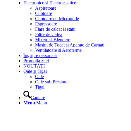
Electronice si Electrocasnice
Aspiratoare
Cuptoare
Cuptoare cu Microunde
Espressoare
Fiare de calcat si statii
Filtre de Cafea
Mixere si Blendere
Masini de Tocat si Aparate de Carnati
Ventilatoare si Aeroterme
Îngrijire personală
Promoția zilei
NOUTĂȚI
Oale și Tigăi
Oale
Oale sub Presiune
Tigai
Cautare
Menu
Menu