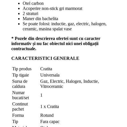
Otel carbon
Acoperire non-stick gri marmorat
2 straturi
Maner din bachelita
Se poate folosi: inductie, gaz, electric, halogen,
ceramic, masina spalat vase
* Pozele din descrierea ofertei sunt cu caracter
informativ și nu fac obiectul nici unei obligații
contractuale.
CARACTERISTICI GENERALE
Tip produs
Cratita
Tip tigaie
Universala
Sursa de
Gaz, Electric, Halogen, Inductie,
caldura
Vitroceramic
Numar
1
bucati/set
Continut
1 x Cratita
pachet
Forma
Rotund
Tip
Fara capac