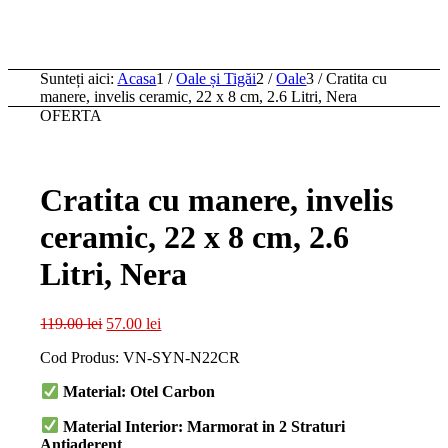
Sunteți aici:
Acasa
1
/
Oale și Tigăi
2
/
Oale
3
/
Cratita cu
manere, invelis ceramic, 22 x 8 cm, 2.6 Litri, Nera
OFERTA
Cratita cu manere, invelis
ceramic, 22 x 8 cm, 2.6
Litri, Nera
Prețul
Prețul
119.00
lei
57.00
lei
inițial
curent
Cod Produs: VN-SYN-N22CR
a
este:
fost:
57.00 lei.
Material: Otel Carbon
119.00 lei.
Material Interior: Marmorat in 2 Straturi
Antiaderent