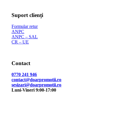
Suport clienți
Formular retur
ANPC
ANPC – SAL
CR – UE
Contact
0770 241 946
contact@doarpromotii.ro
sesizari@doarpromotii.ro
Luni-Vineri 9:00-17:00
NE GĂSEȘTI PE FACEBOOK
Urmărește ofertele și noutățile noastre direct pe pagina
oficială.