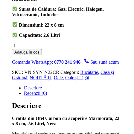
Sursa de Caldura: Gaz, Electric, Halogen,
Vitroceramic, Inductie
Dimensiuni: 22 x 8 cm
Capacitate: 2.6 Litri
Cantitate
Cratita
Adaugă în coș
cu
manere,
Comanda WhatsApp:
0770 241 946
|
Sau sună acum
invelis
ceramic,
SKU:
VN-SYN-N22CR
Categorii:
Bucătărie
,
Casă și
22
Grădină
,
NOUTĂȚI
,
Oale
,
Oale și Tigăi
x
Descriere
8
Recenzii (0)
cm,
2.6
Litri,
Descriere
Nera
Cratita din Otel Carbon cu acoperire Marmorata, 22
x 8 cm, 2.6 Litri, Nera
Material: otel carbon cu acoperire non-stick gri marmorat