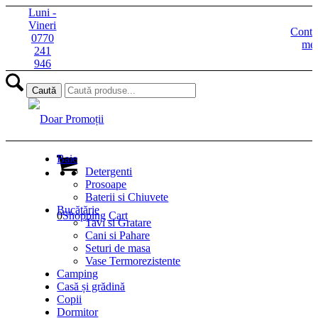
Luni -
Vineri
Contu
0770
me
241
946
Baie
Detergenti
Prosoape
Baterii si Chiuvete
Bucătărie
0
Shopping Cart
Tavi si Gratare
Cani si Pahare
Seturi de masa
Vase Termorezistente
Camping
Casă și grădină
Copii
Dormitor