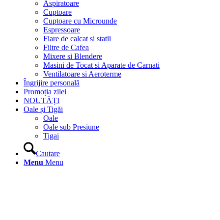
Aspiratoare
Cuptoare
Cuptoare cu Microunde
Espressoare
Fiare de calcat si statii
Filtre de Cafea
Mixere si Blendere
Masini de Tocat si Aparate de Carnati
Ventilatoare si Aeroterme
Îngrijire personală
Promoția zilei
NOUTĂȚI
Oale și Tigăi
Oale
Oale sub Presiune
Tigai
Cautare
Menu
Menu