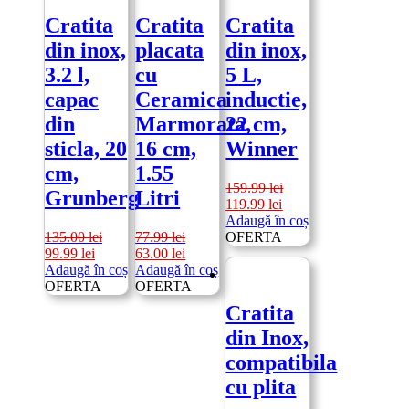
Cratita
Cratita
Cratita
din inox,
placata
din inox,
3.2 l,
cu
5 L,
capac
Ceramica
inductie,
din
Marmorata,
22 cm,
sticla, 20
16 cm,
Winner
cm,
1.55
159.99
lei
Grunberg
Litri
Prețul
Prețul
119.99
lei
inițial
curent
Adaugă în coș
a
este:
135.00
lei
77.99
lei
OFERTA
Prețul
Prețul
Prețul
Prețul
fost:
119.99 lei.
99.99
lei
63.00
lei
inițial
curent
inițial
curent
159.99 lei.
Adaugă în coș
Adaugă în coș
a
este:
a
este:
OFERTA
OFERTA
fost:
99.99 lei.
fost:
63.00 lei.
Cratita
135.00 lei.
77.99 lei.
din Inox,
compatibila
cu plita