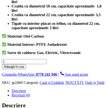
litri
Cratita cu diametrul 18 cm, capacitate aproximativ 1,8
litri
Cratita cu diametrul 22 cm, capacitate aproximativ 3,3
litri
Tigaie cu interior placat cu teflon, cu diametrul 22 cm,
capacitate aproximativ 2 litri
Material: Otel Carbon
Material Interor: PTFE Antiaderent
Surse de caldura: Gaz, Electric, Vitroceramic
Cantitate
Set
Adaugă în coș
8
Piese,
Comanda WhatsApp:
0770 241 946
|
Sau sună acum
4
Vase
SKU:
gr2460
Categorii:
Casă și Grădină
,
NOUTĂȚI
,
Oale și Tigăi
din
Descriere
Otel
Recenzii (0)
Carbon,
Grunberg
Descriere