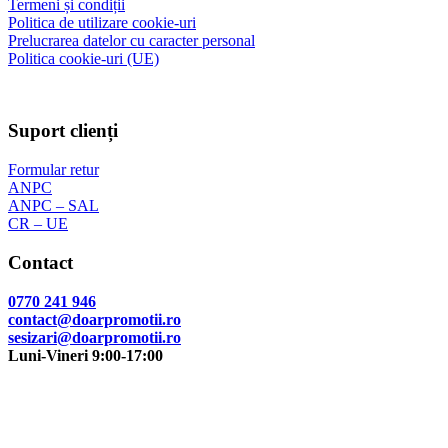
Termeni și condiții
Politica de utilizare cookie-uri
Prelucrarea datelor cu caracter personal
Politica cookie-uri (UE)
Suport clienți
Formular retur
ANPC
ANPC – SAL
CR – UE
Contact
0770 241 946
contact@doarpromotii.ro
sesizari@doarpromotii.ro
Luni-Vineri 9:00-17:00
NE GĂSEȘTI PE FACEBOOK
Urmărește ofertele și noutățile noastre direct pe pagina oficială.