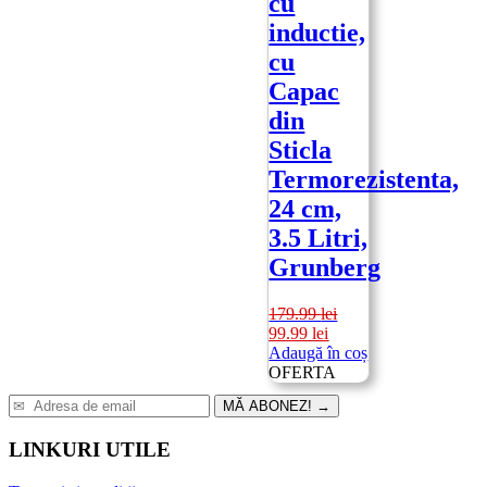
cu
inductie,
cu
Capac
din
Sticla
Termorezistenta,
24 cm,
3.5 Litri,
Grunberg
179.99
lei
Prețul
Prețul
99.99
lei
inițial
curent
Adaugă în coș
a
este:
OFERTA
fost:
99.99 lei.
MĂ ABONEZ!
→
179.99 lei.
LINKURI UTILE