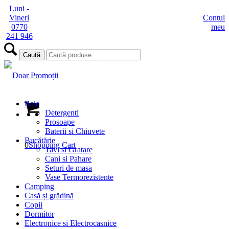
Luni -
Vineri
Contul
0770
meu
241 946
Baie
Detergenti
Prosoape
Baterii si Chiuvete
Bucătărie
0
Shopping Cart
Tavi si Gratare
Cani si Pahare
Seturi de masa
Vase Termorezistente
Camping
Casă și grădină
Copii
Dormitor
Electronice si Electrocasnice