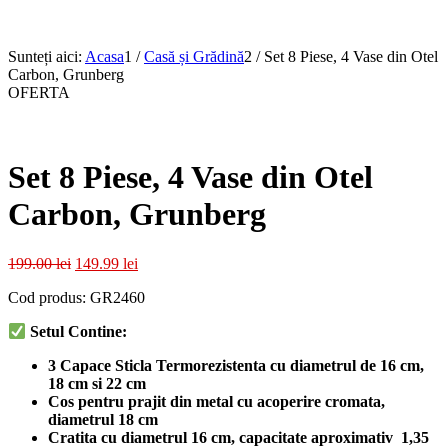
Sunteți aici:
Acasa
1
/
Casă și Grădină
2
/
Set 8 Piese, 4 Vase din Otel
Carbon, Grunberg
OFERTA
Set 8 Piese, 4 Vase din Otel
Carbon, Grunberg
Prețul
Prețul
199.00
lei
149.99
lei
inițial
curent
Cod produs: GR2460
a
este:
fost:
149.99 lei.
Setul Contine:
199.00 lei.
3 Capace Sticla Termorezistenta cu diametrul de 16 cm,
18 cm si 22 cm
Cos pentru prajit din metal cu acoperire cromata,
diametrul 18 cm
Cratita cu diametrul 16 cm, capacitate aproximativ 1,35