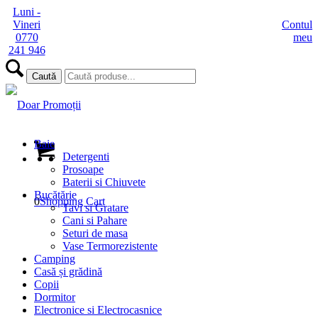
Luni -
Vineri
Contul
0770
meu
241 946
Baie
Detergenti
Prosoape
Baterii si Chiuvete
Bucătărie
0
Shopping Cart
Tavi si Gratare
Cani si Pahare
Seturi de masa
Vase Termorezistente
Camping
Casă și grădină
Copii
Dormitor
Electronice si Electrocasnice