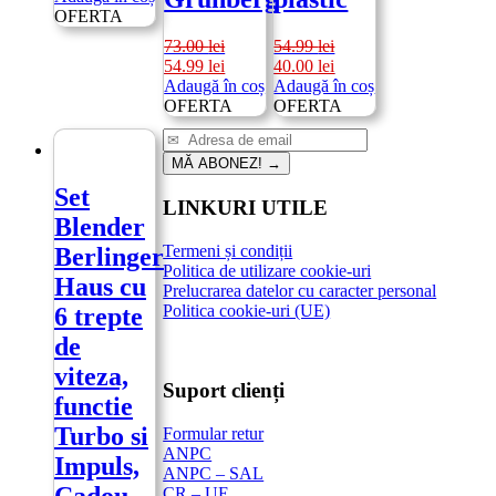
a
este:
OFERTA
fost:
72.99 lei.
73.00
lei
54.99
lei
128.99 lei.
Prețul
Prețul
Prețul
Prețul
54.99
lei
40.00
lei
inițial
curent
inițial
curent
Adaugă în coș
Adaugă în coș
a
este:
a
este:
OFERTA
OFERTA
fost:
54.99 lei.
fost:
40.00 lei.
73.00 lei.
54.99 lei.
MĂ ABONEZ!
→
Set
LINKURI UTILE
Blender
Termeni și condiții
Berlinger
Politica de utilizare cookie-uri
Haus cu
Prelucrarea datelor cu caracter personal
Politica cookie-uri (UE)
6 trepte
de
viteza,
Suport clienți
functie
Turbo si
Formular retur
ANPC
Impuls,
ANPC – SAL
CR – UE