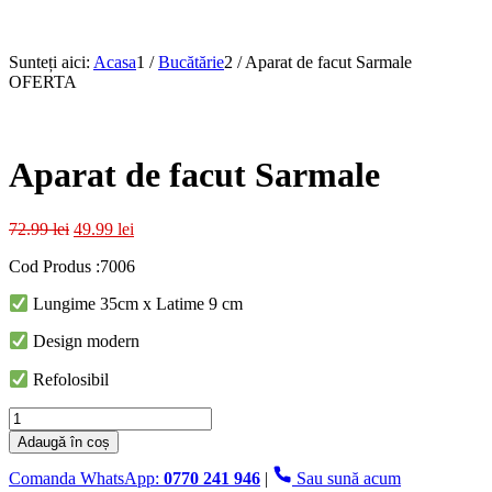
Sunteți aici:
Acasa
1
/
Bucătărie
2
/
Aparat de facut Sarmale
OFERTA
Aparat de facut Sarmale
Prețul
Prețul
72.99
lei
49.99
lei
inițial
curent
Cod Produs :7006
a
este:
fost:
49.99 lei.
Lungime 35cm x Latime 9 cm
72.99 lei.
Design modern
Refolosibil
Cantitate
Aparat
Adaugă în coș
de
facut
Comanda WhatsApp:
0770 241 946
|
Sau sună acum