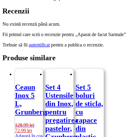
Recenzii
Nu există recenzii până acum.
Fii primul care scrii o recenzie pentru „Aparat de facut Sarmale”
Trebuie să fii
autentificat
pentru a publica o recenzie.
Produse similare
Ceaun
Set 4
Set 5
Inox 5
Ustensile
boluri
L,
din Inox,
de sticla,
Grunberg
pentru
cu
pregatirea
capace
128.99
lei
pastelor,
din
Prețul
Prețul
72.99
lei
Grunberg
plastic
inițial
curent
Adaugă în coș