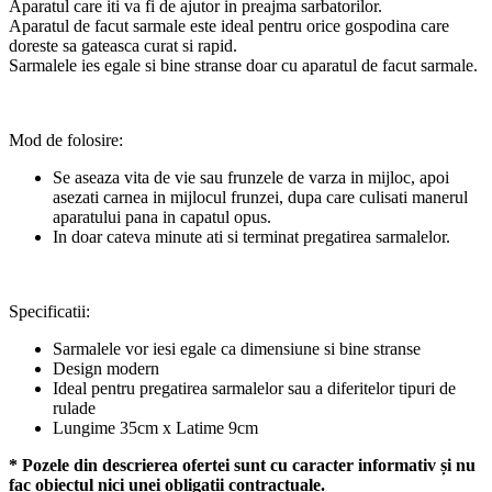
Aparatul care iti va fi de ajutor in preajma sarbatorilor.
Aparatul de facut sarmale este ideal pentru orice gospodina care
doreste sa gateasca curat si rapid.
Sarmalele ies egale si bine stranse doar cu aparatul de facut sarmale.
Mod de folosire:
Se aseaza vita de vie sau frunzele de varza in mijloc, apoi
asezati carnea in mijlocul frunzei, dupa care culisati manerul
aparatului pana in capatul opus.
In doar cateva minute ati si terminat pregatirea sarmalelor.
Specificatii:
Sarmalele vor iesi egale ca dimensiune si bine stranse
Design modern
Ideal pentru pregatirea sarmalelor sau a diferitelor tipuri de
rulade
Lungime 35cm x Latime 9cm
* Pozele din descrierea ofertei sunt cu caracter informativ și nu
fac obiectul nici unei obligații contractuale.