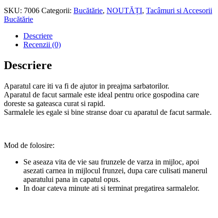
Sarmale
SKU:
7006
Categorii:
Bucătărie
,
NOUTĂȚI
,
Tacâmuri si Accesorii
Bucătărie
Descriere
Recenzii (0)
Descriere
Aparatul care iti va fi de ajutor in preajma sarbatorilor.
Aparatul de facut sarmale este ideal pentru orice gospodina care
doreste sa gateasca curat si rapid.
Sarmalele ies egale si bine stranse doar cu aparatul de facut sarmale.
Mod de folosire:
Se aseaza vita de vie sau frunzele de varza in mijloc, apoi
asezati carnea in mijlocul frunzei, dupa care culisati manerul
aparatului pana in capatul opus.
In doar cateva minute ati si terminat pregatirea sarmalelor.