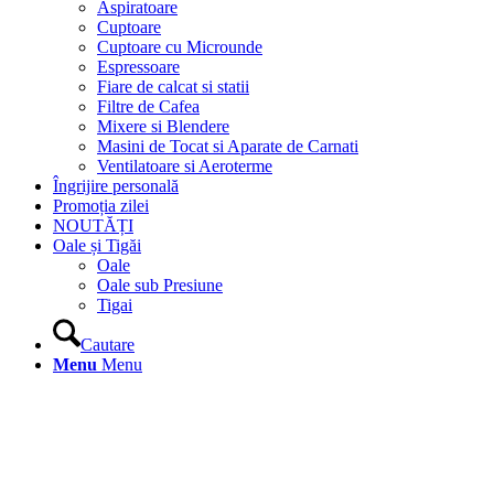
Aspiratoare
Cuptoare
Cuptoare cu Microunde
Espressoare
Fiare de calcat si statii
Filtre de Cafea
Mixere si Blendere
Masini de Tocat si Aparate de Carnati
Ventilatoare si Aeroterme
Îngrijire personală
Promoția zilei
NOUTĂȚI
Oale și Tigăi
Oale
Oale sub Presiune
Tigai
Cautare
Menu
Menu