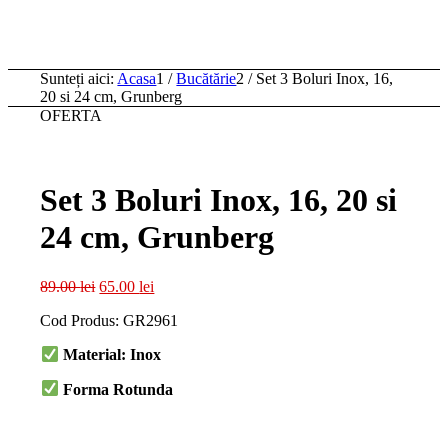
Sunteți aici:
Acasa
1
/
Bucătărie
2
/
Set 3 Boluri Inox, 16,
20 si 24 cm, Grunberg
OFERTA
Set 3 Boluri Inox, 16, 20 si
24 cm, Grunberg
Prețul
Prețul
89.00
lei
65.00
lei
inițial
curent
Cod Produs: GR2961
a
este:
fost:
65.00 lei.
Material: Inox
89.00 lei.
Forma Rotunda