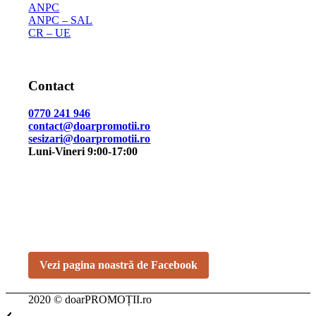
ANPC
ANPC – SAL
CR – UE
Contact
0770 241 946
contact@doarpromotii.ro
sesizari@doarpromotii.ro
Luni-Vineri 9:00-17:00
NE GĂSEȘTI PE FACEBOOK
Urmărește ofertele și noutățile noastre direct pe pagina
oficială.
Vezi pagina noastră de Facebook
2020 © doarPROMOȚII.ro