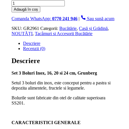
Cantitate
Set
Adaugă în coș
3
Boluri
Comanda WhatsApp:
0770 241 946
|
Sau sună acum
Inox,
16,
SKU:
GR2961
Categorii:
Bucătărie
,
Casă și Grădină
,
20
NOUTĂȚI
,
Tacâmuri si Accesorii Bucătărie
si
Descriere
24
Recenzii (0)
cm,
Grunberg
Descriere
Set 3 Boluri Inox, 16, 20 si 24 cm, Grunberg
Setul 3 boluri din inox, este conceput pentru a pastra si
depozita alimentele, fructele si legumele.
Bolurile sunt fabricate din otel de calitate superioara
SS201.
CARACTERISTICI GENERALE