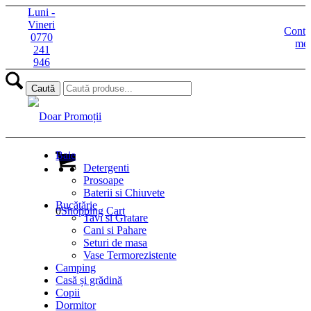
Luni -
Vineri
Contu
0770
me
241
946
Baie
Detergenti
Prosoape
Baterii si Chiuvete
Bucătărie
0
Shopping Cart
Tavi si Gratare
Cani si Pahare
Seturi de masa
Vase Termorezistente
Camping
Casă și grădină
Copii
Dormitor