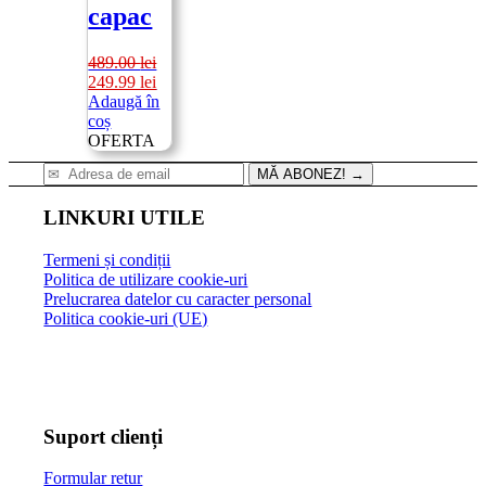
capac
489.00
lei
Prețul
Prețul
249.99
lei
inițial
curent
Adaugă în
a
este:
coș
fost:
249.99 lei.
OFERTA
489.00 lei.
MĂ ABONEZ!
→
LINKURI UTILE
Termeni și condiții
Politica de utilizare cookie-uri
Prelucrarea datelor cu caracter personal
Politica cookie-uri (UE)
Suport clienți
Formular retur