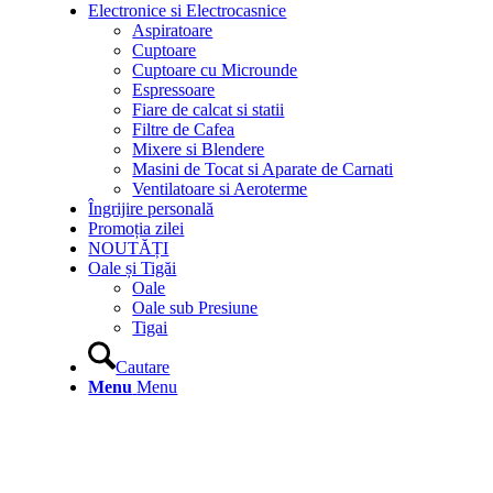
Electronice si Electrocasnice
Aspiratoare
Cuptoare
Cuptoare cu Microunde
Espressoare
Fiare de calcat si statii
Filtre de Cafea
Mixere si Blendere
Masini de Tocat si Aparate de Carnati
Ventilatoare si Aeroterme
Îngrijire personală
Promoția zilei
NOUTĂȚI
Oale și Tigăi
Oale
Oale sub Presiune
Tigai
Cautare
Menu
Menu