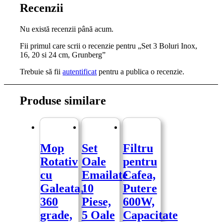
Recenzii
Nu există recenzii până acum.
Fii primul care scrii o recenzie pentru „Set 3 Boluri Inox,
16, 20 si 24 cm, Grunberg”
Trebuie să fii
autentificat
pentru a publica o recenzie.
Produse similare
Mop
Set
Filtru
Rotativ
Oale
pentru
cu
Emailate
Cafea,
Galeata,
10
Putere
360
Piese,
600W,
grade,
5 Oale
Capacitate