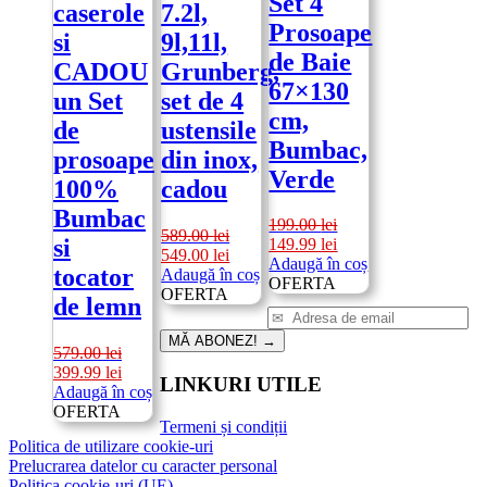
Set 4
caserole
7.2l,
Prosoape
si
9l,11l,
de Baie
CADOU
Grunberg,
67×130
un Set
set de 4
cm,
de
ustensile
Bumbac,
prosoape
din inox,
Verde
100%
cadou
Bumbac
199.00
lei
589.00
lei
si
Prețul
Prețul
149.99
lei
Prețul
Prețul
549.00
lei
inițial
curent
Adaugă în coș
tocator
inițial
curent
Adaugă în coș
a
este:
OFERTA
a
este:
OFERTA
de lemn
fost:
149.99 lei.
fost:
549.00 lei.
199.00 lei.
589.00 lei.
MĂ ABONEZ!
→
579.00
lei
Prețul
Prețul
399.99
lei
LINKURI UTILE
inițial
curent
Adaugă în coș
a
este:
OFERTA
Termeni și condiții
fost:
399.99 lei.
Politica de utilizare cookie-uri
579.00 lei.
Prelucrarea datelor cu caracter personal
Politica cookie-uri (UE)