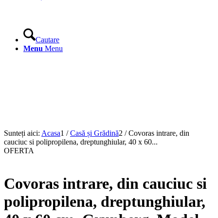
Cautare
Menu
Menu
Sunteți aici:
Acasa
1
/
Casă și Grădină
2
/
Covoras intrare, din
cauciuc si polipropilena, dreptunghiular, 40 x 60...
OFERTA
Covoras intrare, din cauciuc si
polipropilena, dreptunghiular,