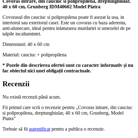
Covoras intrare, din cauciuc si polipropilena, dreptunghiular,
Model
40 x 60 cm, Grunberg IDM40602 Model Piatra
Piatra
Covorasul din cauciuc si polipropilena poate fi asezat la usa, in
interiorul sau exteriorul casei. Este un covoras cu baza aderenta,
anti-alunecare, ideal pentru inlaturarea murdariei si umezelei de pe
talpile incaltamintei.
Dimensiuni: 40 x 60 cm
Material: cauciuc + polipropilena
* Pozele din descrierea ofertei sunt cu caracter informativ și nu
fac obiectul nici unei obligații contractuale.
Recenzii
Nu există recenzii până acum.
Fii primul care scrii o recenzie pentru „Covoras intrare, din cauciuc
si polipropilena, dreptunghiular, 40 x 60 cm, Grunberg, Model
Piatra”
Trebuie să fii
autentificat
pentru a publica o recenzie.