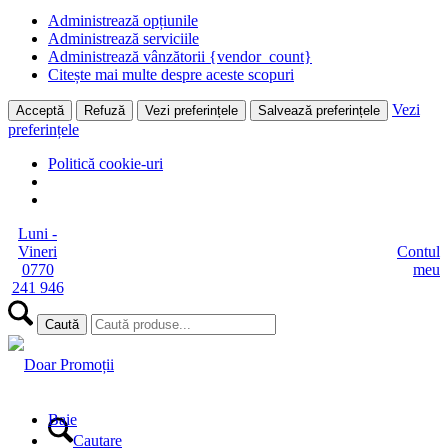
Administrează opțiunile
Administrează serviciile
Administrează vânzătorii {vendor_count}
Citește mai multe despre aceste scopuri
Vezi
Acceptă
Refuză
Vezi preferințele
Salvează preferințele
preferințele
Politică cookie-uri
Luni -
Vineri
Contul
0770
meu
241 946
Baie
Cautare