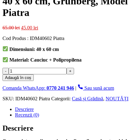
40 x 60 cm, Grunberg, Model
Piatra
Prețul
Prețul
65.00
lei
45.00
lei
inițial
curent
Cod Produs : IDM40602 Piatra
a
este:
fost:
45.00 lei.
Dimensiuni: 40 x 60 cm
65.00 lei.
Material: Cauciuc + Polipropilena
Cantitate
Covoras
Adaugă în coș
intrare,
din
Comanda WhatsApp:
0770 241 946
|
Sau sună acum
cauciuc
si
SKU:
IDM40602 Piatra
Categorii:
Casă și Grădină
,
NOUTĂȚI
polipropilena,
Descriere
dreptunghiular,
Recenzii (0)
40
x
60
Descriere
cm,
Grunberg,