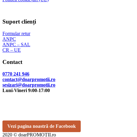
Suport clienți
Formular retur
ANPC
ANPC – SAL
CR – UE
Contact
0770 241 946
contact@doarpromotii.ro
sesizari@doarpromotii.ro
Luni-Vineri 9:00-17:00
NE GĂSEȘTI PE FACEBOOK
Urmărește ofertele și noutățile noastre direct pe pagina oficială.
Vezi pagina noastră de Facebook
2020 © doarPROMOȚII.ro