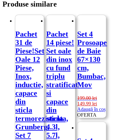
Produse similare
Pachet
Pachet
Set 4
31 de
14 piese!
Prosoape
Piese!Set
Set oale
de Baie
Oale 12
din inox
67×130
Piese,
cu fund
cm,
Inox,
triplu
Bumbac,
inductie,
stratificat
Mov
capace
si
199.00
lei
din
capace
Prețul
Prețul
149.99
lei
sticla
din
inițial
curent
Adaugă în coș
a
este:
OFERTA
termorezistenta,
sticla
fost:
149.99 lei.
Grunberg,
4.3l,
199.00 lei.
Set 7
5.7l,