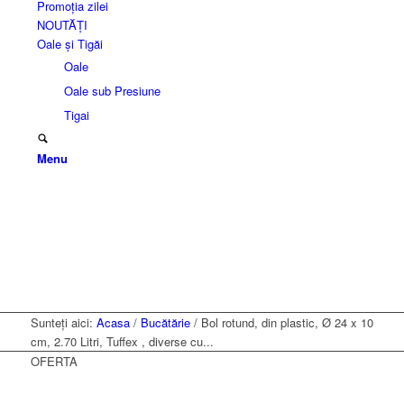
Promoția zilei
NOUTĂȚI
Oale și Tigăi
Oale
Oale sub Presiune
Tigai
Menu
Sunteți aici:
Acasa
/
Bucătărie
/
Bol rotund, din plastic, Ø 24 x 10
cm, 2.70 Litri, Tuffex , diverse cu...
OFERTA