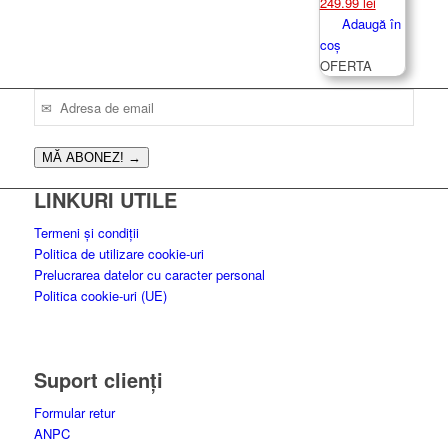
Prețul
Prețul
249.99
lei
inițial
curent
Adaugă în
a
este:
coș
fost:
249.99 lei.
OFERTA
489.00 lei.
MĂ ABONEZ!
→
LINKURI UTILE
Termeni și condiții
Politica de utilizare cookie-uri
Prelucrarea datelor cu caracter personal
Politica cookie-uri (UE)
Suport clienți
Formular retur
ANPC