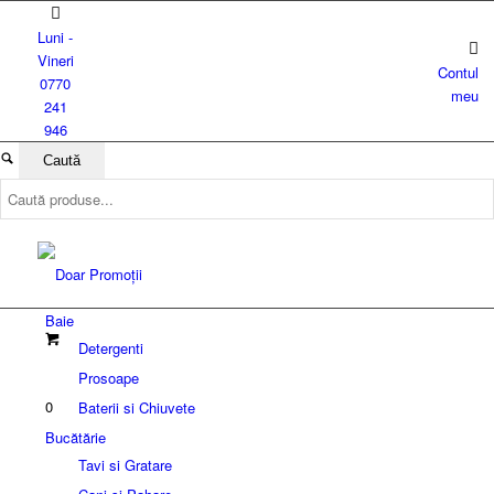
Luni -
Vineri
Contul
0770
meu
241
946
Baie
Detergenti
Prosoape
0
Baterii si Chiuvete
Bucătărie
Tavi si Gratare