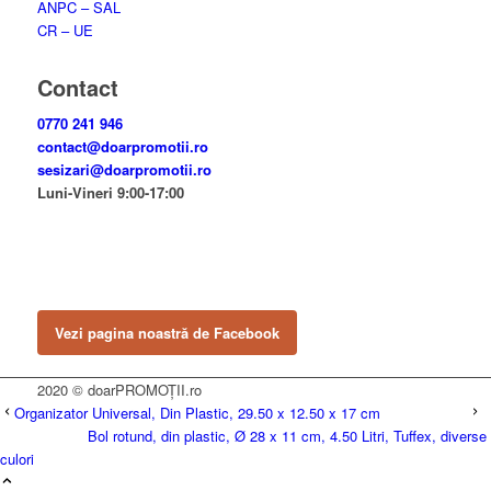
ANPC – SAL
CR – UE
Contact
0770 241 946
contact@doarpromotii.ro
sesizari@doarpromotii.ro
Luni-Vineri 9:00-17:00
NE GĂSEȘTI PE FACEBOOK
Urmărește ofertele și noutățile noastre direct pe pagina oficială.
Vezi pagina noastră de Facebook
2020 © doarPROMOȚII.ro
Organizator Universal, Din Plastic, 29.50 x 12.50 x 17 cm
Bol rotund, din plastic, Ø 28 x 11 cm, 4.50 Litri, Tuffex, diverse
culori