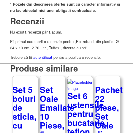
* Pozele din descrierea ofertei sunt cu caracter informativ și
nu fac obiectul nici unei obligații contractuale.
Recenzii
Nu există recenzii până acum.
Fii primul care scrii o recenzie pentru „Bol rotund, din plastic, Ø
24 x 10 cm, 2.70 Litri, Tuffex , diverse culori”
Trebuie să fii
autentificat
pentru a publica o recenzie.
Produse similare
Set 5
Set
Pachet
Set 6
boluri
Oale
22
ustensile
de
Emailate
piese,
pentru
sticla,
10
Set
bucatarie,
cu
Piese,
Oale
teflon,