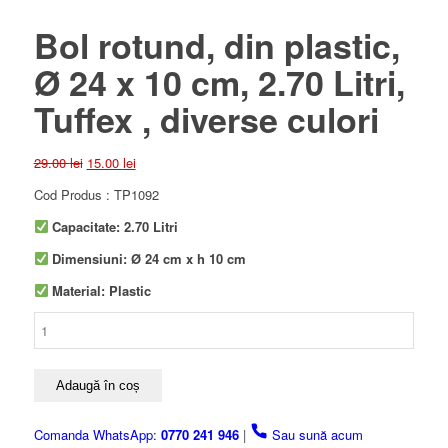
Bol rotund, din plastic,
Ø 24 x 10 cm, 2.70 Litri,
Tuffex , diverse culori
Prețul
Prețul
29.00
lei
15.00
lei
inițial
curent
Cod Produs : TP1092
a
este:
fost:
15.00 lei.
Capacitate: 2.70 Litri
29.00 lei.
Dimensiuni: Ø 24 cm x h 10 cm
Material: Plastic
Cantitate
Bol
rotund,
din
Adaugă în coș
plastic,
Ø
Comanda WhatsApp:
0770 241 946
|
Sau sună acum
24