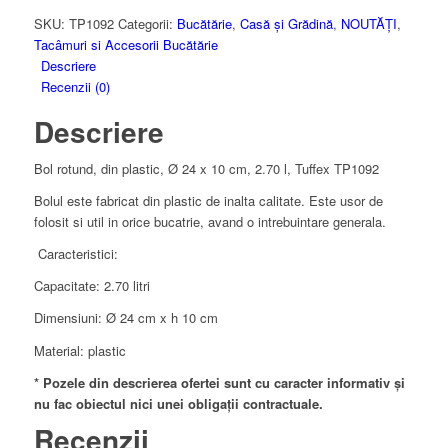
x
SKU:
TP1092
Categorii:
Bucătărie
,
Casă și Grădină
,
NOUTĂȚI
,
10
Tacâmuri si Accesorii Bucătărie
cm,
Descriere
2.70
Recenzii (0)
Litri,
Descriere
Tuffex
,
diverse
Bol rotund, din plastic, Ø 24 x 10 cm, 2.70 l, Tuffex TP1092
culori
Bolul este fabricat din plastic de inalta calitate. Este usor de
folosit si util in orice bucatrie, avand o intrebuintare generala.
Caracteristici:
Capacitate: 2.70 litri
Dimensiuni: Ø 24 cm x h 10 cm
Material: plastic
* Pozele din descrierea ofertei sunt cu caracter informativ și
nu fac obiectul nici unei obligații contractuale.
Recenzii