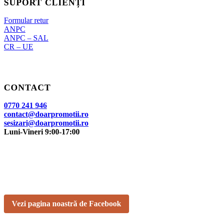
SUPORT CLIENȚI
Formular retur
ANPC
ANPC – SAL
CR – UE
CONTACT
0770 241 946
contact@doarpromotii.ro
sesizari@doarpromotii.ro
Luni-Vineri 9:00-17:00
NE GĂSEȘTI PE FACEBOOK
Urmărește ofertele și noutățile noastre direct pe pagina oficială.
Vezi pagina noastră de Facebook