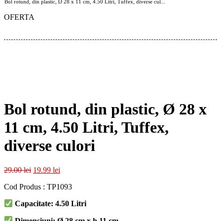
Bol rotund, din plastic, Ø 28 x 11 cm, 4.50 Litri, Tuffex, diverse cul...
OFERTA
Bol rotund, din plastic, Ø 28 x
11 cm, 4.50 Litri, Tuffex,
diverse culori
Prețul
Prețul
29.00
lei
19.99
lei
inițial
curent
Cod Produs : TP1093
a
este:
fost:
19.99 lei.
Capacitate: 4.50 Litri
29.00 lei.
Dimensiuni: Ø 28 cm x h 11 cm