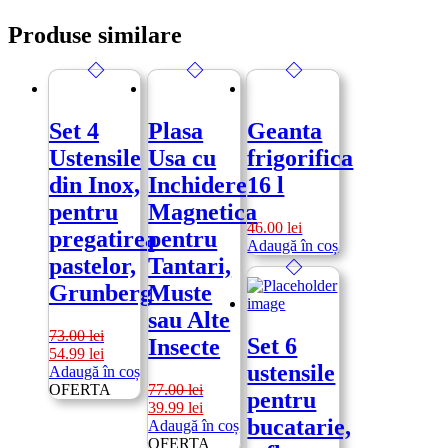
Produse similare
Set 4
Plasa
Geanta
Ustensile
Usa cu
frigorifica
din Inox,
Inchidere
16 l
pentru
Magnetica
46.00
lei
pregatirea
pentru
Adaugă în coș
pastelor,
Tantari,
Grunberg
Muste
sau Alte
73.00
lei
Set 6
Insecte
Prețul
Prețul
54.99
lei
ustensile
inițial
curent
Adaugă în coș
a
este:
OFERTA
77.00
lei
pentru
fost:
54.99 lei.
Prețul
Prețul
39.99
lei
bucatarie,
73.00 lei.
inițial
curent
Adaugă în coș
a
este:
OFERTA