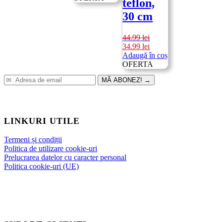
teflon,
fost:
39.99 lei.
30 cm
77.00 lei.
44.99
lei
Prețul
Prețul
34.99
lei
inițial
curent
Adaugă în coș
a
este:
OFERTA
fost:
34.99 lei.
MĂ ABONEZ!
→
44.99 lei.
LINKURI UTILE
Termeni și condiții
Politica de utilizare cookie-uri
Prelucrarea datelor cu caracter personal
Politica cookie-uri (UE)