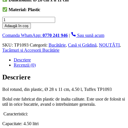
Material: Plastic
Cantitate
Bol
Adaugă în coș
rotund,
din
Comanda WhatsApp:
0770 241 946
|
Sau sună acum
plastic,
Ø
SKU:
TP1093
Categorii:
Bucătărie
,
Casă și Grădină
,
NOUTĂȚI
,
28
Tacâmuri si Accesorii Bucătărie
x
Descriere
11
Recenzii (0)
cm,
4.50
Litri,
Descriere
Tuffex,
diverse
Bol rotund, din plastic, Ø 28 x 11 cm, 4.50 l, Tuffex TP1093
culori
Bolul este fabricat din plastic de inalta calitate. Este usor de folosit si
util in orice bucatrie, avand o intrebuintare generala.
Caracteristici:
Capacitate: 4.50 litri