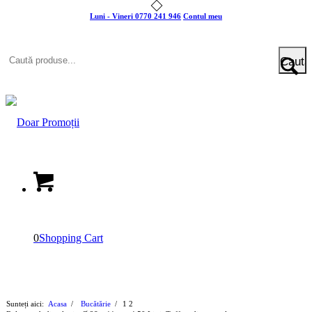
Luni - Vineri 0770 241 946
Contul meu
0
Shopping Cart
Sunteți aici:
Acasa
/
Bucătărie
/
1
2