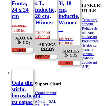
Fonta,
4 L,
3l, 18
LINKURI
24 x 24
inductie,
cm,
UTILE
cm
20 cm,
inductie,
Termeni și
Winner
Winner
condiții
149.99
lei
Politica de
Prețul
Prețul
49.99
lei
utilizare
154.00
lei
inițial
curent
Prețul
Prețul
cookie-uri
109.99
lei
ADAUGĂ
a
este:
149.99
lei
inițial
curent
Prelucrarea
ÎN COȘ
fost:
49.99 lei.
Prețul
Prețul
105.00
lei
ADAUGĂ
a
este:
datelor cu
149.99 lei.
inițial
curent
ÎN COȘ
fost:
109.99 lei.
caracter
OFERTA
ADAUGĂ
a
este:
154.00 lei.
personal
ÎN COȘ
fost:
105.00 lei.
OFERTA
Politica
149.99 lei.
cookie-uri
OFERTA
(UE)
Oala din
Suport clienți
sticla,
Formular retur
borosilicata
ANPC
cu capac
ANPC – SAL
CR – UE