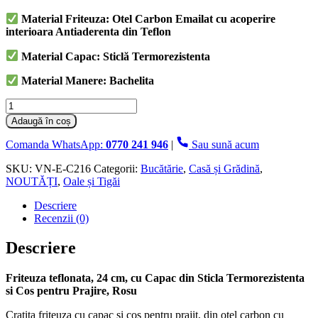
Material Friteuza: Otel Carbon Emailat cu acoperire
interioara Antiaderenta din Teflon
Material Capac: Sticlă Termorezistenta
Material Manere: Bachelita
Cantitate
Friteuza
Adaugă în coș
teflonata,
24
Comanda WhatsApp:
0770 241 946
|
Sau sună acum
cm,
cu
SKU:
VN-E-C216
Categorii:
Bucătărie
,
Casă și Grădină
,
Capac
NOUTĂȚI
,
Oale și Tigăi
din
Descriere
Sticla
Recenzii (0)
Termorezistenta
si
Cos
Descriere
pentru
Prajire,
Friteuza teflonata, 24 cm, cu Capac din Sticla Termorezistenta
Rosu
si Cos pentru Prajire, Rosu
Cratita friteuza cu capac si cos pentru prajit, din otel carbon cu