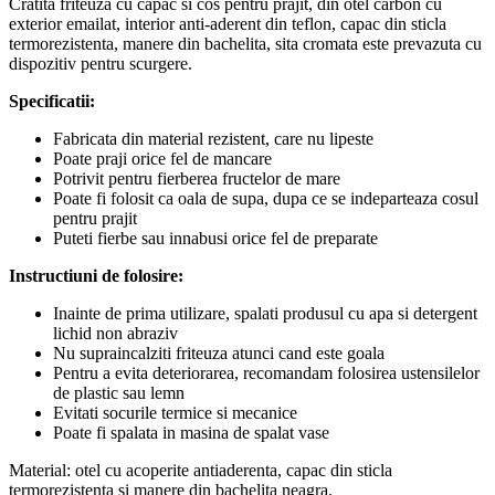
Cratita friteuza cu capac si cos pentru prajit, din otel carbon cu
exterior emailat, interior anti-aderent din teflon, capac din sticla
termorezistenta, manere din bachelita, sita cromata este prevazuta cu
dispozitiv pentru scurgere.
Specificatii:
Fabricata din material rezistent, care nu lipeste
Poate praji orice fel de mancare
Potrivit pentru fierberea fructelor de mare
Poate fi folosit ca oala de supa, dupa ce se indeparteaza cosul
pentru prajit
Puteti fierbe sau innabusi orice fel de preparate
Instructiuni de folosire:
Inainte de prima utilizare, spalati produsul cu apa si detergent
lichid non abraziv
Nu supraincalziti friteuza atunci cand este goala
Pentru a evita deteriorarea, recomandam folosirea ustensilelor
de plastic sau lemn
Evitati socurile termice si mecanice
Poate fi spalata in masina de spalat vase
Material: otel cu acoperite antiaderenta, capac din sticla
termorezistenta si manere din bachelita neagra.