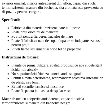
exterior emailat, interior anti-aderent din teflon, capac din sticla
termorezistenta, manere din bachelita, sita cromata este prevazuta cu
dispozitiv pentru scurgere.
Specificatii:
Fabricata din material rezistent, care nu lipeste
Poate praji orice fel de mancare
Potrivit pentru fierberea fructelor de mare
Poate fi folosit ca oala de supa, dupa ce se indeparteaza cosul
pentru prajit
Puteti fierbe sau innabusi orice fel de preparate
Instructiuni de folosire:
Inainte de prima utilizare, spalati produsul cu apa si detergent
lichid non abraziv
Nu supraincalziti friteuza atunci cand este goala
Pentru a evita deteriorarea, recomandam folosirea ustensilelor
de plastic sau lemn
Evitati socurile termice si mecanice
Poate fi spalata in masina de spalat vase
Material: otel cu acoperite antiaderenta, capac din sticla
termorezistenta si manere din bachelita neagra.