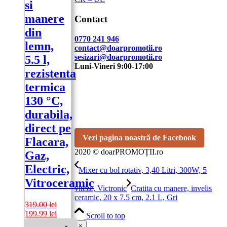
si
manere
Contact
din
0770 241 946
lemn,
contact@doarpromotii.ro
sesizari@doarpromotii.ro
5.5 l,
Luni-Vineri 9:00-17:00
rezistenta
NE GĂSEȘTI PE FACEBOOK
termica
130 °C,
Urmărește ofertele și noutățile noastre direct
durabila,
pe pagina oficială.
direct pe
Vezi pagina noastră de Facebook
Flacara,
2020 © doarPROMOȚII.ro
Gaz,
Electric,
Mixer cu bol rotativ, 3,40 Litri, 300W, 5
Vitroceramic
viteze, Victronic
Cratita cu manere, invelis
ceramic, 20 x 7.5 cm, 2.1 L, Gri
319.00
lei
Prețul
Prețul
199.99
lei
Scroll to top
inițial
curent
×