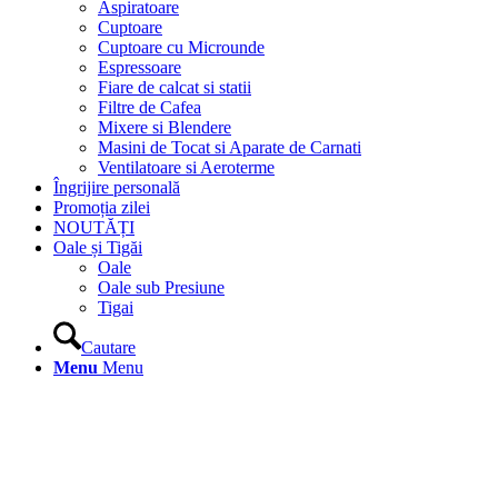
Aspiratoare
Cuptoare
Cuptoare cu Microunde
Espressoare
Fiare de calcat si statii
Filtre de Cafea
Mixere si Blendere
Masini de Tocat si Aparate de Carnati
Ventilatoare si Aeroterme
Îngrijire personală
Promoția zilei
NOUTĂȚI
Oale și Tigăi
Oale
Oale sub Presiune
Tigai
Cautare
Menu
Menu