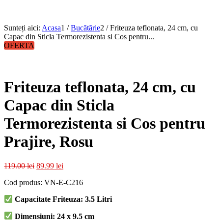
Sunteți aici:
Acasa
1
/
Bucătărie
2
/
Friteuza teflonata, 24 cm, cu
Capac din Sticla Termorezistenta si Cos pentru...
OFERTA
Friteuza teflonata, 24 cm, cu
Capac din Sticla
Termorezistenta si Cos pentru
Prajire, Rosu
Prețul
Prețul
119.00
lei
89.99
lei
inițial
curent
Cod produs: VN-E-C216
a
este:
fost:
89.99 lei.
Capacitate Friteuza: 3.5 Litri
119.00 lei.
Dimensiuni: 24 x 9.5 cm