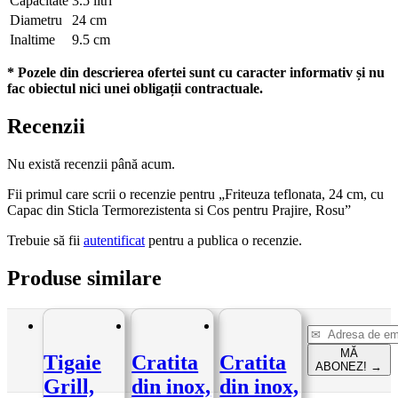
Capacitate
3.5 litri
Diametru
24 cm
Inaltime
9.5 cm
* Pozele din descrierea ofertei sunt cu caracter informativ și nu
fac obiectul nici unei obligații contractuale.
Recenzii
Nu există recenzii până acum.
Fii primul care scrii o recenzie pentru „Friteuza teflonata, 24 cm, cu
Capac din Sticla Termorezistenta si Cos pentru Prajire, Rosu”
Trebuie să fii
autentificat
pentru a publica o recenzie.
Produse similare
MĂ
Tigaie
Cratita
Cratita
ABONEZ!
→
Grill,
din inox,
din inox,