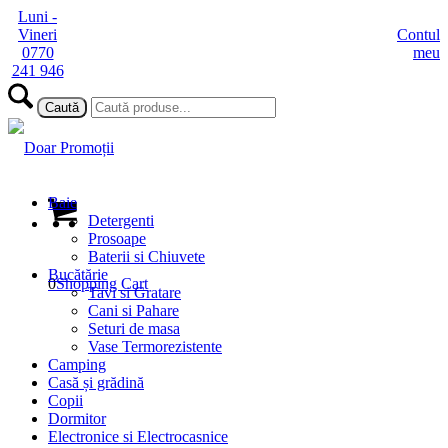
Luni -
Vineri
Contul
0770
meu
241 946
Baie
Detergenti
Prosoape
Baterii si Chiuvete
Bucătărie
0
Shopping Cart
Tavi si Gratare
Cani si Pahare
Seturi de masa
Vase Termorezistente
Camping
Casă și grădină
Copii
Dormitor
Electronice si Electrocasnice