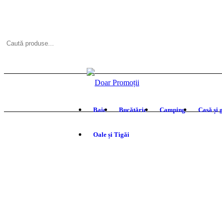
Baie
Bucătărie
Camping
Casă și 
Oale și Tigăi