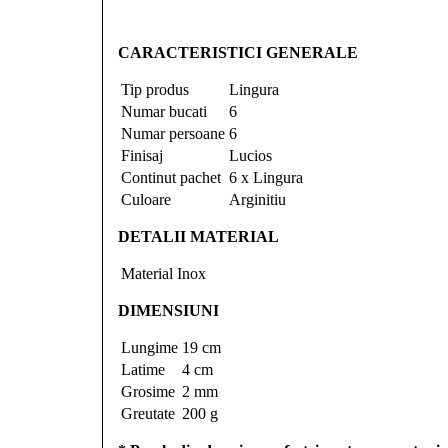
CARACTERISTICI GENERALE
Tip produs
Lingura
Numar bucati
6
Numar persoane
6
Finisaj
Lucios
Continut pachet
6 x Lingura
Culoare
Arginitiu
DETALII MATERIAL
Material
Inox
DIMENSIUNI
Lungime
19 cm
Latime
4 cm
Grosime
2 mm
Greutate
200 g