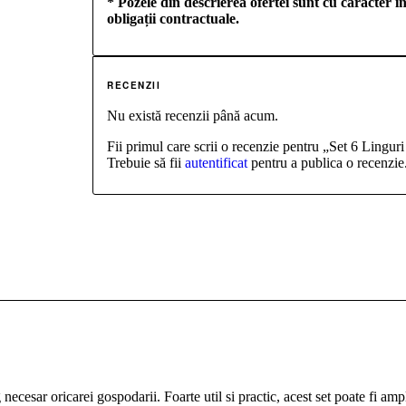
* Pozele din descrierea ofertei sunt cu caracter in
obligații contractuale.
RECENZII
Nu există recenzii până acum.
Fii primul care scrii o recenzie pentru „Set 6 Lingu
Trebuie să fii
autentificat
pentru a publica o recenzie
ecesar oricarei gospodarii. Foarte util si practic, acest set poate fi ampl