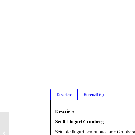
Descriere
Recenzii (0)
Descriere
Set 6 Linguri Grunberg
Set 7 Piese Picnic/
Camping INOX Grunberg
Setul de linguri pentru bucatarie Grunberg n