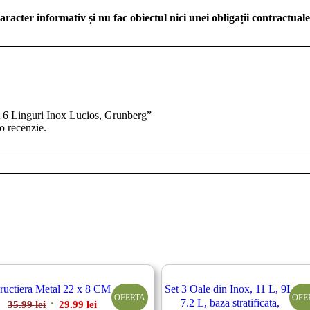
aracter informativ și nu fac obiectul nici unei obligații contractuale
et 6 Linguri Inox Lucios, Grunberg”
o recenzie.
ructiera Metal 22 x 8 CM
Set 3 Oale din Inox, 11 L, 9L,
OFERTA
OFE
7.2 L, baza stratificata,
Prețul
Prețul
35.99
lei
29.99
lei