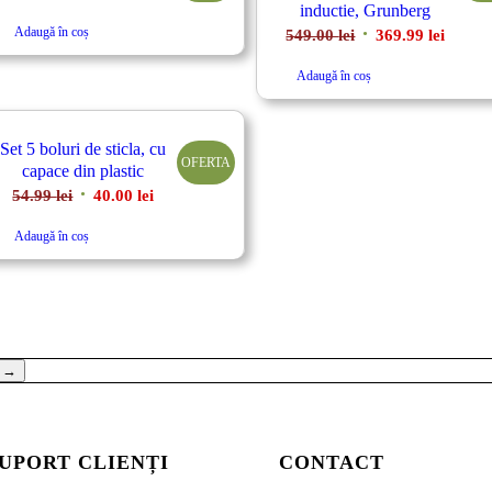
inductie, Grunberg
inițial
curent
Adaugă în coș
Prețul
Prețul
549.00
lei
369.99
lei
a
este:
inițial
curent
fost:
29.99 lei.
Adaugă în coș
a
este:
35.99 lei.
fost:
369.99 
549.00 lei.
Set 5 boluri de sticla, cu
OFERTA
capace din plastic
Prețul
Prețul
54.99
lei
40.00
lei
inițial
curent
Adaugă în coș
a
este:
fost:
40.00 lei.
54.99 lei.
→
UPORT CLIENȚI
CONTACT