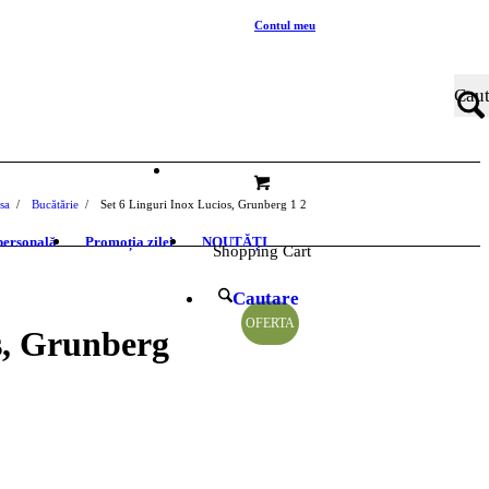
Contul meu
sa
/
Bucătărie
/
Set 6 Linguri Inox Lucios, Grunberg
1
2
 personală
Promoția zilei
NOUTĂȚI
Shopping Cart
Cautare
OFERTA
s, Grunberg