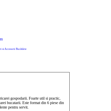
um
i si Accesorii Bucătărie
carei gospodarii. Foarte util si practic,
carei bucatarii. Este format din 6 piese din
lente pentru servit.