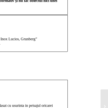
formativ și nu fac obiectul nici unei
ri Inox Lucios, Grunberg”
.
asat cu usurinta in peisajul oricarei