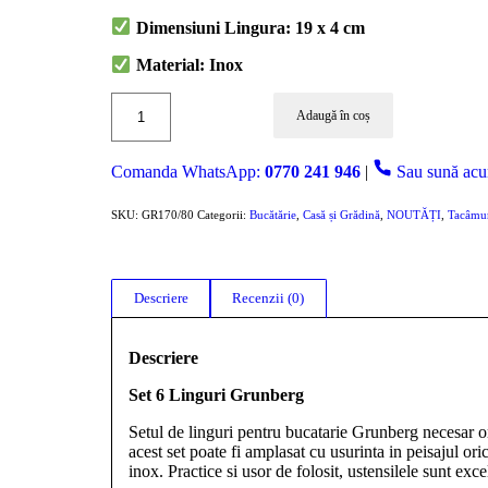
34.99 lei.
Dimensiuni Lingura: 19 x 4 cm
Material: Inox
Adaugă în coș
Comanda WhatsApp:
0770 241 946
|
Sau sună ac
SKU:
GR170/80
Categorii:
Bucătărie
,
Casă și Grădină
,
NOUTĂȚI
,
Tacâmur
Descriere
Recenzii (0)
Descriere
Set 6 Linguri Grunberg
Setul de linguri pentru bucatarie Grunberg necesar ori
acest set poate fi amplasat cu usurinta in peisajul ori
inox. Practice si usor de folosit, ustensilele sunt exce