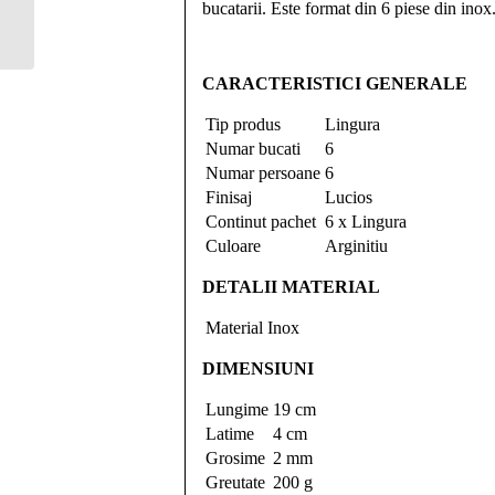
bucatarii. Este format din 6 piese din inox.
CARACTERISTICI GENERALE
Tip produs
Lingura
Numar bucati
6
Numar persoane
6
Finisaj
Lucios
Continut pachet
6 x Lingura
Culoare
Arginitiu
DETALII MATERIAL
Material
Inox
DIMENSIUNI
Lungime
19 cm
Latime
4 cm
Grosime
2 mm
Greutate
200 g