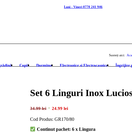
Luni - Vineri 0770 241 946
Sunteți aici:
Aca
grădină
Copii
Dormitor
Electronice si Electrocasnice
Îngrijire
Set 6 Linguri Inox Lucio
Prețul
Prețul
34.99
lei
24.99
lei
inițial
curent
Cod Produs: GR170/80
a
este:
Continut pachet: 6 x Lingura
fost:
24.99 lei.