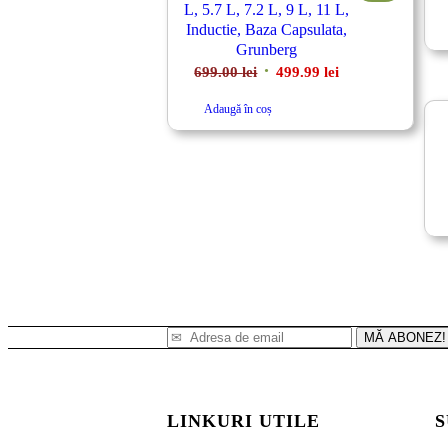
L, 5.7 L, 7.2 L, 9 L, 11 L,
Inductie, Baza Capsulata,
Grunberg
Prețul
Prețul
699.00
lei
499.99
lei
inițial
curent
Adaugă în coș
a
este:
fost:
499.99 lei.
699.00 lei.
MĂ ABONEZ!
LINKURI UTILE
S