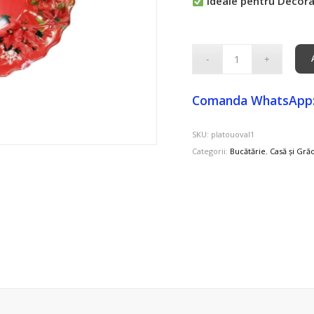
Ideale pentru Decora
Comanda WhatsApp
SKU:
platouoval1
Categorii:
Bucătărie
,
Casă și Gră