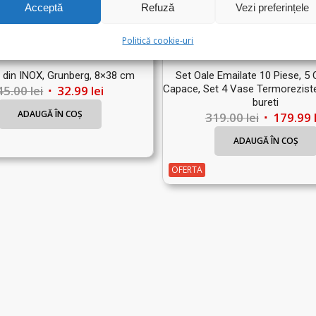
Acceptă
Refuză
Vezi preferințele
Politică cookie-uri
 din INOX, Grunberg, 8×38 cm
Set Oale Emailate 10 Piese, 5 
Prețul
Prețul
45.00
lei
32.99
lei
Capace, Set 4 Vase Termoreziste
bureti
inițial
curent
ADAUGĂ ÎN COȘ
Prețul
319.00
lei
179.99
a
este:
inițial
fost:
32.99 lei.
ADAUGĂ ÎN COȘ
a
45.00 lei.
fost:
OFERTA
319.00 lei