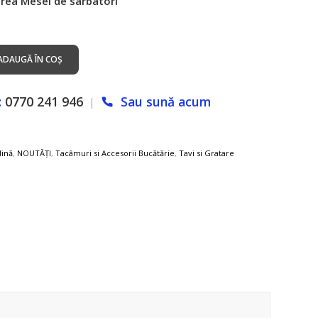
rea Mesei de sarbatori
ADAUGĂ ÎN COȘ
:
0770 241 946
Sau sună acum
|
dină
,
NOUTĂȚI
,
Tacâmuri si Accesorii Bucătărie
,
Tavi si Gratare