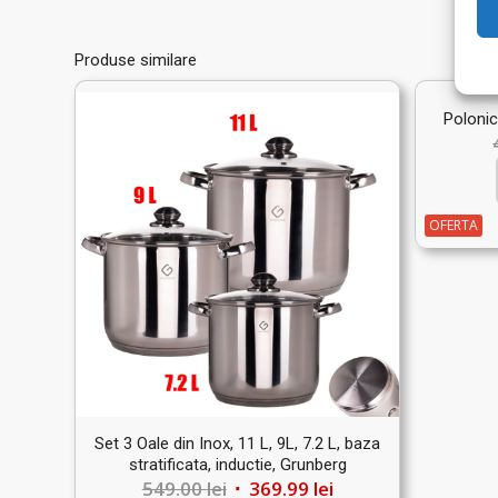
Produse similare
Polonic
OFERTA
Set 3 Oale din Inox, 11 L, 9L, 7.2 L, baza
stratificata, inductie, Grunberg
Prețul
Prețul
549.00
lei
369.99
lei