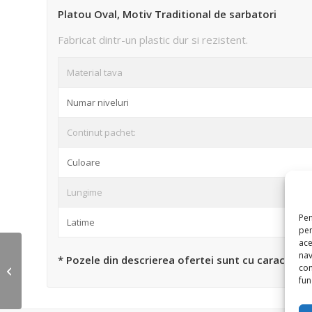
Platou Oval, Motiv Traditional de sarbatori
Fabricat dintr-un plastic dur si rezistent.
Material tava
Numar niveluri
Continut pachet:
Culoare
Lungime
Pen
Latime
pen
ace
nav
* Pozele din descrierea ofertei sunt cu caracter in
Set 6 Linguri Inox
con
Lucios, Grunberg
func