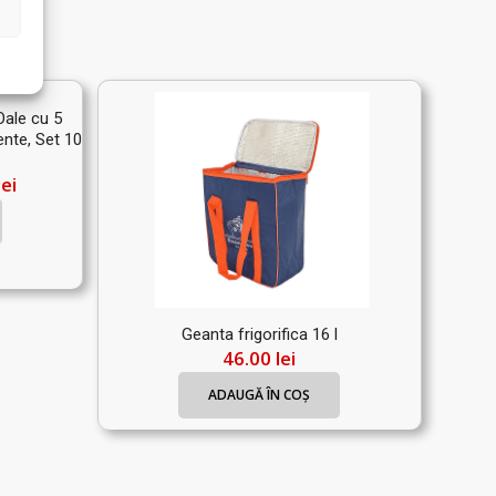
Oale cu 5
nte, Set 10
Prețul
lei
curent
este:
179.99 lei.
.
Geanta frigorifica 16 l
46.00
lei
ADAUGĂ ÎN COȘ