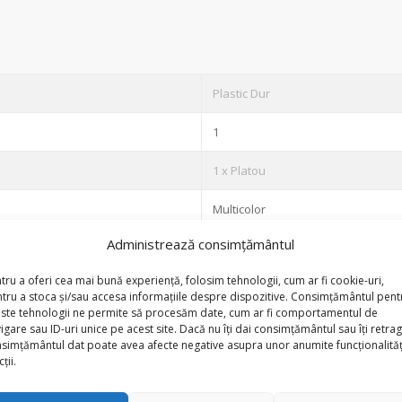
Plastic Dur
1
1 x Platou
Multicolor
Administrează consimțământul
38 cm
tru a oferi cea mai bună experiență, folosim tehnologii, cum ar fi cookie-uri,
28 cm
tru a stoca și/sau accesa informațiile despre dispozitive. Consimțământul pent
ste tehnologii ne permite să procesăm date, cum ar fi comportamentul de
igare sau ID-uri unice pe acest site. Dacă nu îți dai consimțământul sau îți retrag
formativ și nu fac obiectul nici unei obligații contractuale.
simțământul dat poate avea afecte negative asupra unor anumite funcționalități
ții.