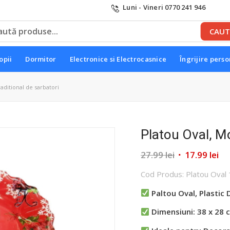
Luni - Vineri 0770 241 946
opii
Dormitor
Electronice si Electrocasnice
Îngrijire pers
aditional de sarbatori
Platou Oval, Mo
Prețul
Pr
27.99
lei
17.99
lei
inițial
cu
Cod Produs: Platou Oval 
a
es
fost:
17.
Paltou Oval, Plastic 
27.99 lei.
Dimensiuni: 38 x 28 