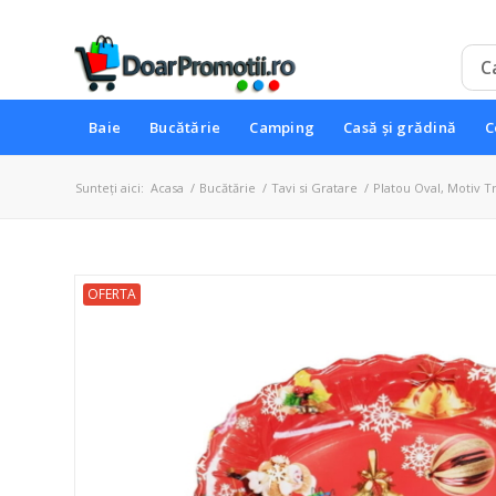
Baie
Bucătărie
Camping
Casă și grădină
C
Sunteți aici:
Acasa
/
Bucătărie
/
Tavi si Gratare
/
Platou Oval, Motiv Tr
OFERTA