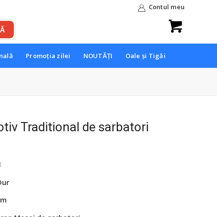
Contul meu
onală
Promoția zilei
NOUTĂȚI
Oale și Tigăi
tiv Traditional de sarbatori
ețul
rent
1
te:
99 lei.
Dur
cm