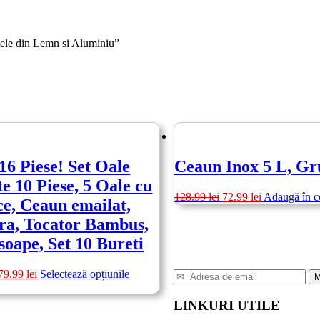
itele din Lemn si Aluminiu”
16 Piese! Set Oale
Ceaun Inox 5 L, G
e 10 Piese, 5 Oale cu
Prețul
Prețul
128.99
lei
72.99
lei
Adaugă în c
e, Ceaun emailat,
inițial
curent
ra, Tocator Bambus,
a
este:
fost:
72.99 lei.
soape, Set 10 Bureti
128.99 lei.
rețul
Prețul
Acest
79.99
lei
Selectează opțiunile
ițial
curent
produs
este:
are
LINKURI UTILE
st:
179.99 lei.
mai