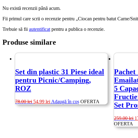
Nu există recenzii până acum.
Fii primul care scrii o recenzie pentru „Ciocan pentru batut Carne/Sn
Trebuie să fii
autentificat
pentru a publica o recenzie.
Produse similare
Set din plastic 31 Piese ideal
Pachet 
pentru Picnic/Camping,
Emailat
ROZ
5 Capac
Fructie
Prețul
Prețul
78.00
lei
54.99
lei
Adaugă în coș
OFERTA
Set Pro
inițial
curent
a
este:
fost:
54.99 lei.
P
259.00
lei
1
78.00 lei.
in
OFERTA
a
fo