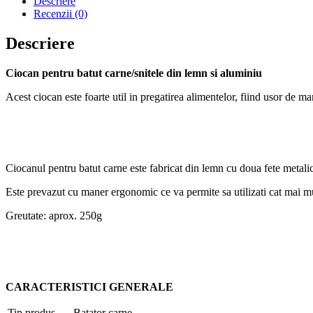
Descriere
si
Recenzii (0)
Aluminiu
Descriere
Ciocan pentru batut carne/snitele din lemn si aluminiu
Acest ciocan este foarte util in pregatirea alimentelor, fiind usor de ma
Ciocanul pentru batut carne este fabricat din lemn cu doua fete metal
Este prevazut cu maner ergonomic ce va permite sa utilizati cat mai mu
Greutate: aprox. 250g
CARACTERISTICI GENERALE
Tip produs
Batator carne