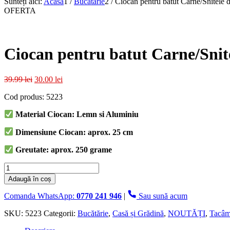
Sunteți aici:
Acasa
1
/
Bucătărie
2
/
Ciocan pentru batut Carne/Snitele 
OFERTA
Ciocan pentru batut Carne/Snit
Prețul
Prețul
39.99
lei
30.00
lei
inițial
curent
Cod produs: 5223
a
este:
fost:
30.00 lei.
Material Ciocan: Lemn si Aluminiu
39.99 lei.
Dimensiune Ciocan: aprox. 25 cm
Greutate: aprox. 250 grame
Cantitate
Ciocan
Adaugă în coș
pentru
batut
Comanda WhatsApp:
0770 241 946
|
Sau sună acum
Carne/Snitele
din
SKU:
5223
Categorii:
Bucătărie
,
Casă și Grădină
,
NOUTĂȚI
,
Tacâmu
Lemn