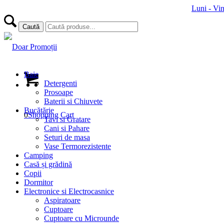
Luni - Vi
Baie
Detergenti
Prosoape
Baterii si Chiuvete
Bucătărie
0
Shopping Cart
Tavi si Gratare
Cani si Pahare
Seturi de masa
Vase Termorezistente
Camping
Casă și grădină
Copii
Dormitor
Electronice si Electrocasnice
Aspiratoare
Cuptoare
Cuptoare cu Microunde