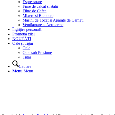
Espressoare
Fiare de calcat si statii
Filtre de Cafea
Mixere si Blendere
Masini de Tocat si Aparate de Carnati
Ventilatoare si Aeroterme
Îngrijire personală
Promoția zilei
NOUTĂȚI
Oale și Tigăi
Oale
Oale sub Presiune
Tigai
Cautare
Menu
Menu