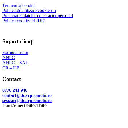
2
Termeni și condiții
Politica de utilizare cookie-uri
Prelucrarea datelor cu caracter personal
Politica cookie-uri (UE)
Suport clienți
Formular retur
ANPC
ANPC – SAL
CR – UE
Contact
0770 241 946
contact@doarpromotii.ro
sesizari@doarpromotii.ro
Luni-Vineri 9:00-17:00
NE GĂSEȘTI PE FACEBOOK
Urmărește ofertele și noutățile noastre direct pe pagina oficială.