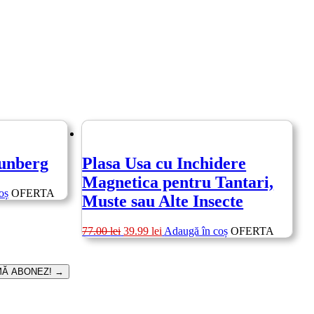
runberg
Plasa Usa cu Inchidere
Magnetica pentru Tantari,
oș
OFERTA
Muste sau Alte Insecte
Prețul
Prețul
77.00
lei
39.99
lei
Adaugă în coș
OFERTA
inițial
curent
a
este:
fost:
39.99 lei.
MĂ ABONEZ!
→
77.00 lei.