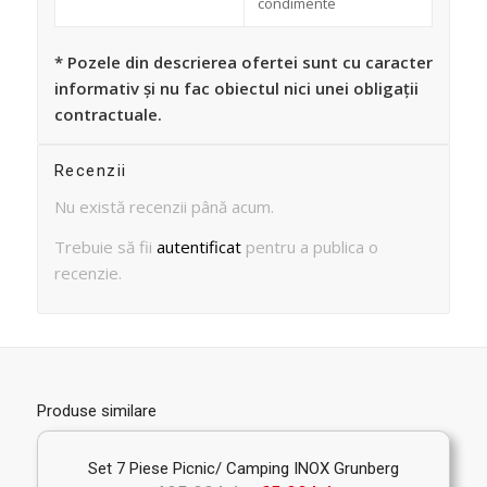
condimente
* Pozele din descrierea ofertei sunt cu caracter
informativ și nu fac obiectul nici unei obligații
contractuale.
Recenzii
Nu există recenzii până acum.
Trebuie să fii
autentificat
pentru a publica o
recenzie.
Produse similare
Set 7 Piese Picnic/ Camping INOX Grunberg