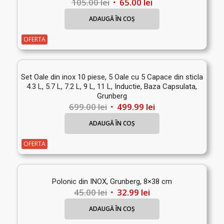
Prețul
Prețul
105.00
lei
65.00
lei
inițial
curent
ADAUGĂ ÎN COȘ
a
este:
fost:
65.00 lei.
OFERTA
105.00 lei.
Set Oale din inox 10 piese, 5 Oale cu 5 Capace din sticla
4.3 L, 5.7 L, 7.2 L, 9 L, 11 L, Inductie, Baza Capsulata,
Grunberg
Prețul
Prețul
699.00
lei
499.99
lei
inițial
curent
ADAUGĂ ÎN COȘ
a
este:
fost:
499.99 lei.
OFERTA
699.00 lei.
Polonic din INOX, Grunberg, 8×38 cm
Prețul
Prețul
45.00
lei
32.99
lei
inițial
curent
ADAUGĂ ÎN COȘ
a
este: