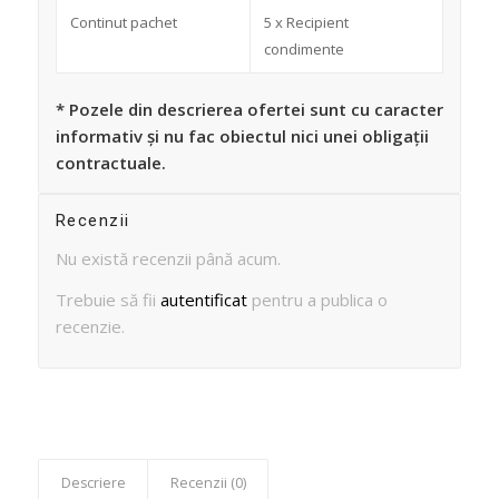
Continut pachet
5 x Recipient
condimente
* Pozele din descrierea ofertei sunt cu caracter
informativ și nu fac obiectul nici unei obligații
contractuale.
Recenzii
Nu există recenzii până acum.
Trebuie să fii
autentificat
pentru a publica o
recenzie.
Descriere
Recenzii (0)