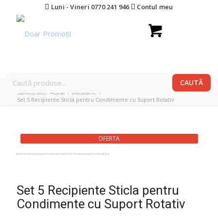
Luni - Vineri 0770 241 946
Contul meu
Sunteți aici:
Acasa
/
Bucătărie
/
Set 5 Recipiente Sticla pentru Condimente cu Suport Rotativ
OFERTA
Set 5 Recipiente Sticla pentru
Condimente cu Suport Rotativ