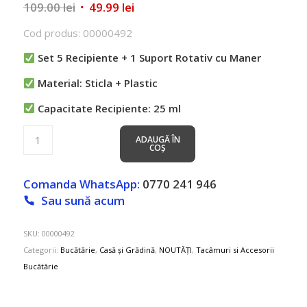
Prețul
Prețul
109.00
lei
49.99
lei
inițial
curent
Cod produs: 00000492
a
este:
fost:
49.99 lei.
Set 5 Recipiente + 1 Suport Rotativ cu Maner
109.00 lei.
Material: Sticla + Plastic
Capacitate Recipiente: 25 ml
ADAUGĂ ÎN
COȘ
Comanda WhatsApp:
0770 241 946
Sau sună acum
SKU:
00000492
Categorii:
Bucătărie
,
Casă și Grădină
,
NOUTĂȚI
,
Tacâmuri si Accesorii
Bucătărie