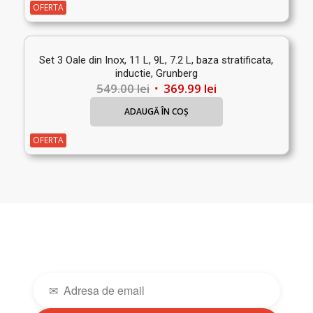
fost:
32.99 lei.
OFERTA
45.00 lei.
Set 3 Oale din Inox, 11 L, 9L, 7.2 L, baza stratificata,
inductie, Grunberg
Prețul
Prețul
549.00
lei
369.99
lei
inițial
curent
ADAUGĂ ÎN COȘ
a
este:
fost:
369.99 lei.
OFERTA
549.00 lei.