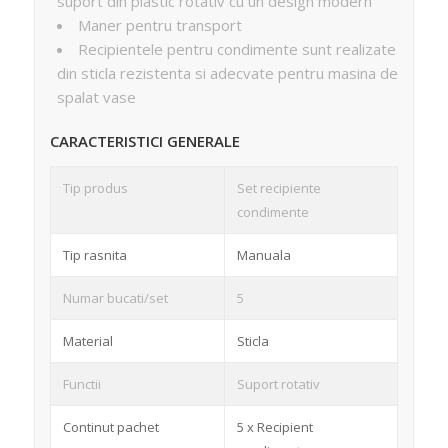
suport din plastic rotativ cu un design modern
Maner pentru transport
Recipientele pentru condimente sunt realizate
din sticla rezistenta si adecvate pentru masina de
spalat vase
CARACTERISTICI GENERALE
Tip produs
Set recipiente
condimente
Tip rasnita
Manuala
Numar bucati/set
5
Material
Sticla
Functii
Suport rotativ
Continut pachet
5 x Recipient