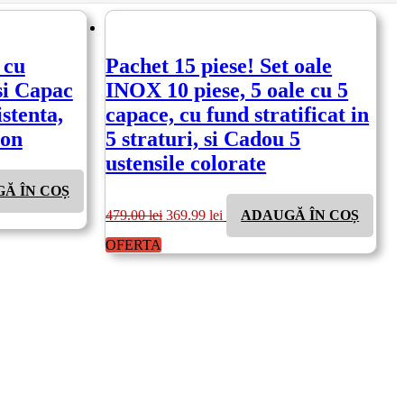
 cu
Pachet 15 piese! Set oale
si Capac
INOX 10 piese, 5 oale cu 5
stenta,
capace, cu fund stratificat in
con
5 straturi, si Cadou 5
ustensile colorate
Ă ÎN COȘ
Prețul
Prețul
479.00
lei
369.99
lei
ADAUGĂ ÎN COȘ
inițial
curent
a
este:
OFERTA
fost:
369.99 lei.
479.00 lei.