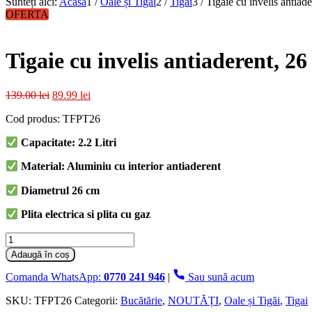
Sunteți aici:
Acasa
1
/
Oale și Tigăi
2
/
Tigai
3
/
Tigaie cu invelis antiad
OFERTA
Tigaie cu invelis antiaderent, 26
Prețul
Prețul
139.00
lei
89.99
lei
inițial
curent
Cod produs: TFPT26
a
este:
fost:
89.99 lei.
Capacitate: 2.2 Litri
139.00 lei.
Material: Aluminiu cu interior antiaderent
Diametrul 26 cm
Plita electrica si plita cu gaz
Cantitate
Tigaie
Adaugă în coș
cu
invelis
Comanda WhatsApp:
0770 241 946
|
Sau sună acum
antiaderent,
26
SKU:
TFPT26
Categorii:
Bucătărie
,
NOUTĂȚI
,
Oale și Tigăi
,
Tigai