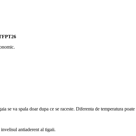
a TFPT26
rgonomic.
aia se va spala doar dupa ce se raceste. Diferenta de temperatura poate af
nvelisul antiaderent al tigaii.