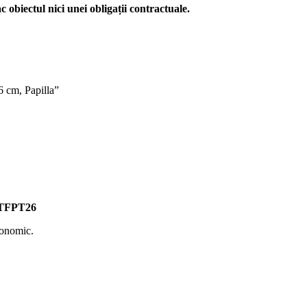
c obiectul nici unei obligații contractuale.
26 cm, Papilla”
a TFPT26
rgonomic.