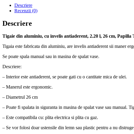
cm,
Descriere
Papilla
Recenzii (0)
Descriere
Tigaie din aluminiu, cu invelis antiaderent, 2.20 l, 26 cm, Papill
Tigaia este fabricata din aluminiu, are invelis antiaderent sii maner e
Se poate spala manual sau in masina de spalat vase.
Descriere:
– Interior este antiaderent, se poate gati cu o cantitate mica de ulei.
– Manerul este ergonomic.
– Diametrul 26 cm
– Poate fi spalata in siguranta in masina de spalat vase sau manual. Tig
– Este compatibila cu: plita electrica si plita cu gaz.
– Se vor folosi doar ustensile din lemn sau plastic pentru a nu distruge i