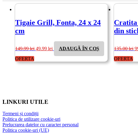
Tigaie Grill, Fonta, 24 x 24
Cratita 
cm
din sti
Prețul
Prețul
P
149.99
lei
49.99
lei
ADAUGĂ ÎN COȘ
135.00
lei
9
inițial
curent
in
a
este:
a
OFERTA
OFERTA
fost:
49.99 lei.
fo
149.99 lei.
1
LINKURI UTILE
Termeni și condiții
Politica de utilizare cookie-uri
Prelucrarea datelor cu caracter personal
Politica cookie-uri (UE)