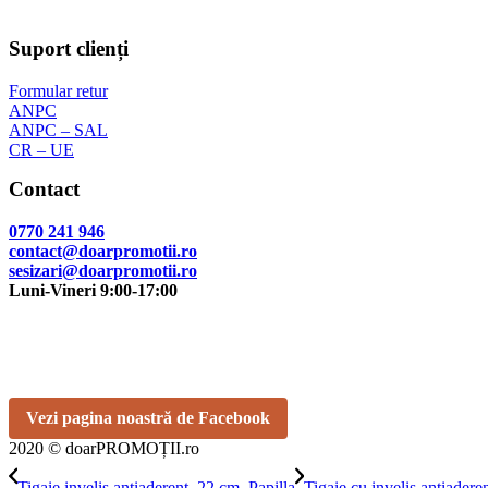
Suport clienți
Formular retur
ANPC
ANPC – SAL
CR – UE
Contact
0770 241 946
contact@doarpromotii.ro
sesizari@doarpromotii.ro
Luni-Vineri 9:00-17:00
NE GĂSEȘTI PE FACEBOOK
Urmărește ofertele și noutățile noastre direct pe pagina oficială.
Vezi pagina noastră de Facebook
2020 © doarPROMOȚII.ro
Tigaie invelis antiaderent, 22 cm, Papilla
Tigaie cu invelis antiadere