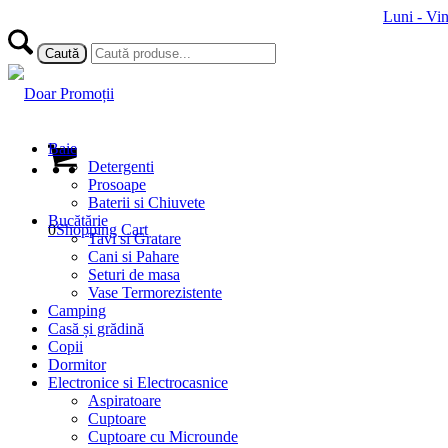
Luni - Vi
Baie
Detergenti
Prosoape
Baterii si Chiuvete
Bucătărie
0
Shopping Cart
Tavi si Gratare
Cani si Pahare
Seturi de masa
Vase Termorezistente
Camping
Casă și grădină
Copii
Dormitor
Electronice si Electrocasnice
Aspiratoare
Cuptoare
Cuptoare cu Microunde