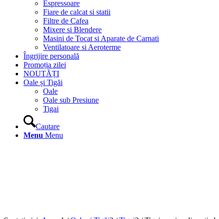
Espressoare
Fiare de calcat si statii
Filtre de Cafea
Mixere si Blendere
Masini de Tocat si Aparate de Carnati
Ventilatoare si Aeroterme
Îngrijire personală
Promoția zilei
NOUTĂȚI
Oale și Tigăi
Oale
Oale sub Presiune
Tigai
Cautare
Menu
Menu