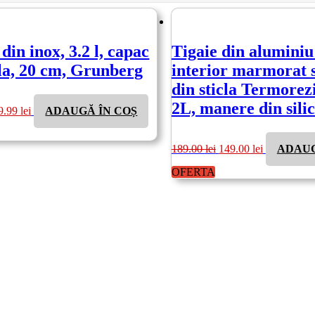
din inox, 3.2 l, capac
Tigaie din aluminiu
cla, 20 cm, Grunberg
interior marmorat 
din sticla Termorezi
rețul
Prețul
2L, manere din sili
9.99
lei
ADAUGĂ ÎN COȘ
ițial
curent
este:
st:
99.99 lei.
Prețul
Prețul
189.00
lei
149.00
lei
ADAUG
35.00 lei.
inițial
curent
a
este:
OFERTA
fost:
149.00 lei.
189.00 lei.