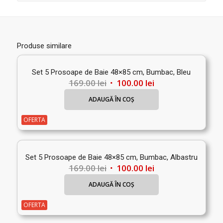
Produse similare
Set 5 Prosoape de Baie 48×85 cm, Bumbac, Bleu
Prețul
Prețul
169.00
lei
100.00
lei
inițial
curent
ADAUGĂ ÎN COȘ
a
este:
fost:
100.00 lei.
OFERTA
169.00 lei.
Set 5 Prosoape de Baie 48×85 cm, Bumbac, Albastru
Prețul
Prețul
169.00
lei
100.00
lei
inițial
curent
ADAUGĂ ÎN COȘ
a
este:
fost:
100.00 lei.
OFERTA
169.00 lei.