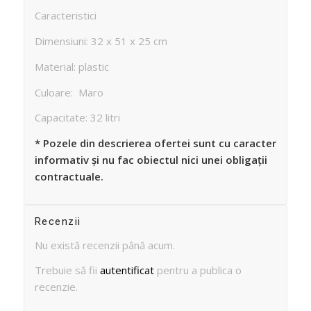
Caracteristici
Dimensiuni: 32 x 51 x 25 cm
Material: plastic
Culoare: Maro
Capacitate: 32 litri
* Pozele din descrierea ofertei sunt cu caracter
informativ și nu fac obiectul nici unei obligații
contractuale.
Recenzii
Nu există recenzii până acum.
Trebuie să fii
autentificat
pentru a publica o
recenzie.