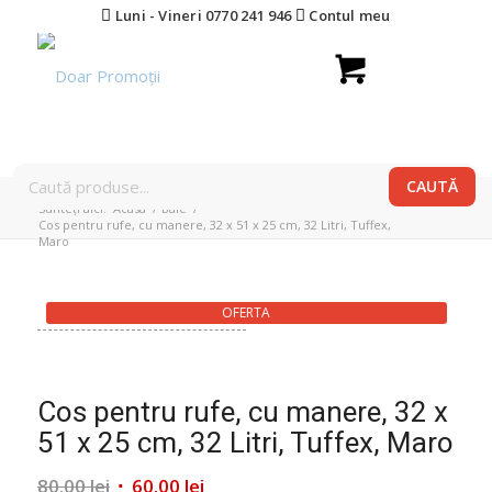
Luni - Vineri 0770 241 946
Contul meu
Sunteți aici:
Acasa
/
Baie
/
Cos pentru rufe, cu manere, 32 x 51 x 25 cm, 32 Litri, Tuffex,
Maro
OFERTA
Cos pentru rufe, cu manere, 32 x
51 x 25 cm, 32 Litri, Tuffex, Maro
Prețul
Prețul
80.00
lei
60.00
lei