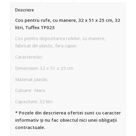
Descriere
Cos pentru rufe, cu manere, 32 x 51 x 25 cm, 32
litri, Tuffex TP023
Cos pentru depozitarea rufelor, cu manere,
fabricat din plastic, fara capac.
Caracteristici
Dimensiuni: 32 x 51 x 25 cm
Material: plastic
Culoare: Maro
Capacitate: 32 litri
* Pozele din descrierea ofertei sunt cu caracter
informativ și nu fac obiectul nici unei obligații
contractuale.