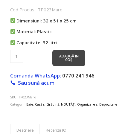
inițial
curent
Cod Produs : TP023Maro
a
este:
fost:
60.00 lei.
Dimensiuni: 32 x 51 x 25 cm
80.00 lei.
Material: Plastic
Capacitate: 32 litri
ADAUGĂ ÎN
COȘ
Comanda WhatsApp:
0770 241 946
Sau sună acum
SKU:
TP023Maro
Categorii:
Baie
,
Casă și Grădină
,
NOUTĂȚI
,
Organizare si Depozitare
Descriere
Recenzii (0)