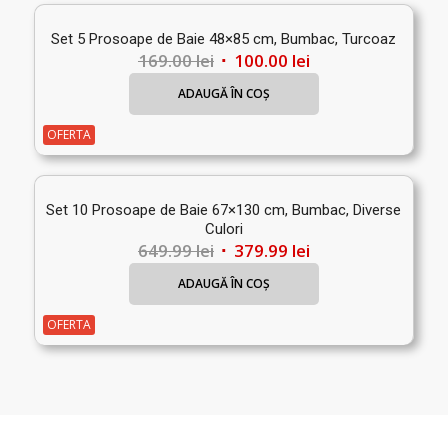
Set 5 Prosoape de Baie 48×85 cm, Bumbac, Turcoaz
Prețul
Prețul
169.00
lei
100.00
lei
inițial
curent
ADAUGĂ ÎN COȘ
a
este:
fost:
100.00 lei.
OFERTA
169.00 lei.
Set 10 Prosoape de Baie 67×130 cm, Bumbac, Diverse
Culori
Prețul
Prețul
649.99
lei
379.99
lei
inițial
curent
ADAUGĂ ÎN COȘ
a
este:
fost:
379.99 lei.
OFERTA
649.99 lei.