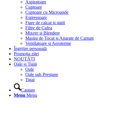
Aspiratoare
Cuptoare
Cuptoare cu Microunde
Espressoare
Fiare de calcat si statii
Filtre de Cafea
Mixere si Blendere
Masini de Tocat si Aparate de Carnati
Ventilatoare si Aeroterme
Îngrijire personală
Promoția zilei
NOUTĂȚI
Oale și Tigăi
Oale
Oale sub Presiune
Tigai
Cautare
Menu
Menu