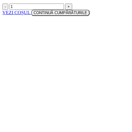
-
+
VEZI COȘUL
CONTINUĂ CUMPĂRĂTURILE