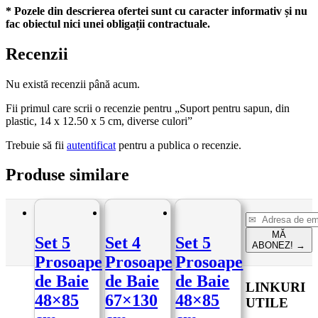
* Pozele din descrierea ofertei sunt cu caracter informativ și nu
fac obiectul nici unei obligații contractuale.
Recenzii
Nu există recenzii până acum.
Fii primul care scrii o recenzie pentru „Suport pentru sapun, din
plastic, 14 x 12.50 x 5 cm, diverse culori”
Trebuie să fii
autentificat
pentru a publica o recenzie.
Produse similare
MĂ
Set 5
Set 4
Set 5
ABONEZ!
→
Prosoape
Prosoape
Prosoape
de Baie
de Baie
de Baie
LINKURI
48×85
67×130
48×85
UTILE