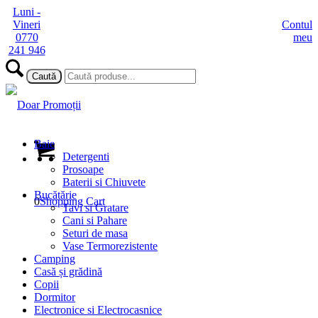
Luni -
Vineri
Contul
0770
meu
241 946
Baie
Detergenti
Prosoape
Baterii si Chiuvete
Bucătărie
0
Shopping Cart
Tavi si Gratare
Cani si Pahare
Seturi de masa
Vase Termorezistente
Camping
Casă și grădină
Copii
Dormitor
Electronice si Electrocasnice