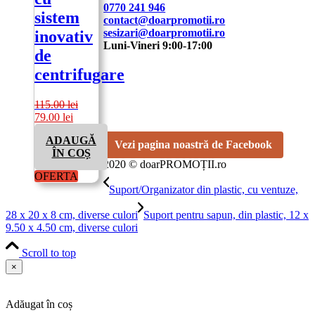
0770 241 946
sistem
contact@doarpromotii.ro
sesizari@doarpromotii.ro
inovativ
Luni-Vineri 9:00-17:00
de
NE GĂSEȘTI PE FACEBOOK
centrifugare
Urmărește ofertele și noutățile noastre direct
115.00
lei
pe pagina oficială.
Prețul
Prețul
79.00
lei
inițial
curent
ADAUGĂ
a
este:
Vezi pagina noastră de Facebook
ÎN COȘ
fost:
79.00 lei.
2020 © doarPROMOȚII.ro
115.00 lei.
OFERTA
Suport/Organizator din plastic, cu ventuze,
28 x 20 x 8 cm, diverse culori
Suport pentru sapun, din plastic, 12 x
9.50 x 4.50 cm, diverse culori
Scroll to top
×
Adăugat în coș