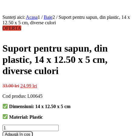
Sunteți aici:
Acasa
1
/
Baie
2
/
Suport pentru sapun, din plastic, 14 x
12.50 x 5 cm, diverse culori
OFERTA
Suport pentru sapun, din
plastic, 14 x 12.50 x 5 cm,
diverse culori
Prețul
Prețul
33.00
lei
24.99
lei
inițial
curent
Cod produs: L00645
a
este:
fost:
24.99 lei.
Dimensiuni: 14 x 12.50 x 5 cm
33.00 lei.
Material: Plastic
Cantitate
Suport
Adaugă în coș