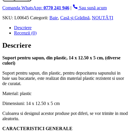
pentru
sapun,
Comanda WhatsApp:
0770 241 946
|
Sau sună acum
din
plastic,
SKU:
L00645
Categorii:
Baie
,
Casă și Grădină
,
NOUTĂȚI
14
Descriere
x
Recenzii (0)
12.50
x
5
Descriere
cm,
diverse
Suport pentru sapun, din plastic, 14 x 12.50 x 5 cm, (diverse
culori
culori)
Suport pentru sapun, din plastic, pentru depozitarea sapunului in
baie sau bucatarie, este realizat din material plastic rezistent si usor
de curatat.
Material: plastic
Dimensiuni: 14 x 12.50 x 5 cm
Culoarea si designul acestor produse pot diferi, se vor trimite in mod
aleatoriu.
CARACTERISTICI GENERALE