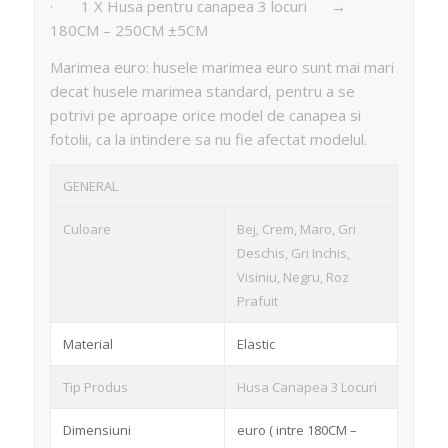
· 1 X Husa pentru canapea 3 locuri →
180CM – 250CM ±5CM
Marimea euro: husele marimea euro sunt mai mari
decat husele marimea standard, pentru a se
potrivi pe aproape orice model de canapea si
fotolii, ca la intindere sa nu fie afectat modelul.
GENERAL
Culoare
Bej, Crem, Maro, Gri
Deschis, Gri Inchis,
Visiniu, Negru, Roz
Prafuit
Material
Elastic
Tip Produs
Husa Canapea 3 Locuri
Dimensiuni
euro ( intre 180CM –