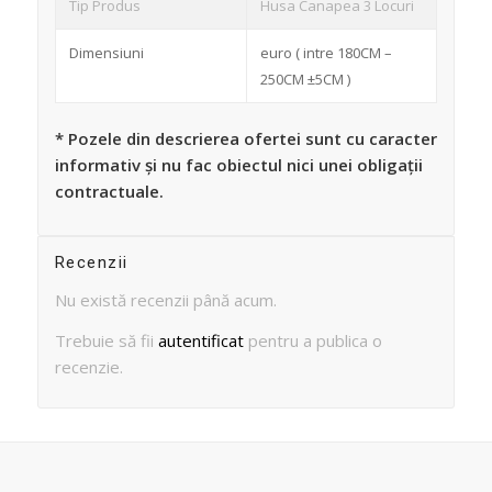
Tip Produs
Husa Canapea 3 Locuri
Dimensiuni
euro ( intre 180CM –
250CM ±5CM )
* Pozele din descrierea ofertei sunt cu caracter
informativ și nu fac obiectul nici unei obligații
contractuale.
Recenzii
Nu există recenzii până acum.
Trebuie să fii
autentificat
pentru a publica o
recenzie.