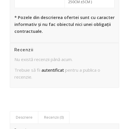
250CM ±5CM )
* Pozele din descrierea ofertei sunt cu caracter
informativ și nu fac obiectul nici unei obligații
contractuale.
Recenzii
Nu există recenzii până acum.
Trebuie să fii
autentificat
pentru a publica o
recenzie.
Descriere
Recenzii (0)