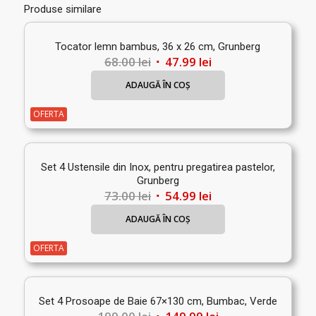
Produse similare
Tocator lemn bambus, 36 x 26 cm, Grunberg
Prețul
Prețul
68.00
lei
47.99
lei
inițial
curent
ADAUGĂ ÎN COȘ
a
este:
fost:
47.99 lei.
OFERTA
68.00 lei.
Set 4 Ustensile din Inox, pentru pregatirea pastelor,
Grunberg
Prețul
Prețul
73.00
lei
54.99
lei
inițial
curent
ADAUGĂ ÎN COȘ
a
este:
fost:
54.99 lei.
OFERTA
73.00 lei.
Set 4 Prosoape de Baie 67×130 cm, Bumbac, Verde
Prețul
Prețul