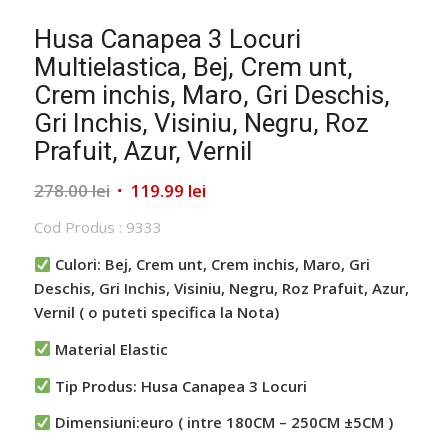
Husa Canapea 3 Locuri
Multielastica, Bej, Crem unt,
Crem inchis, Maro, Gri Deschis,
Gri Inchis, Visiniu, Negru, Roz
Prafuit, Azur, Vernil
Prețul
Prețul
278.00
lei
119.99
lei
inițial
curent
Cod Produs : 9333
a
este:
fost:
119.99 lei.
Culori: Bej, Crem unt, Crem inchis, Maro, Gri
278.00 lei.
Deschis, Gri Inchis, Visiniu, Negru, Roz Prafuit, Azur,
Vernil ( o puteti specifica la Nota)
Material Elastic
Tip Produs: Husa Canapea 3 Locuri
Dimensiuni:euro ( intre 180CM – 250CM ±5CM )