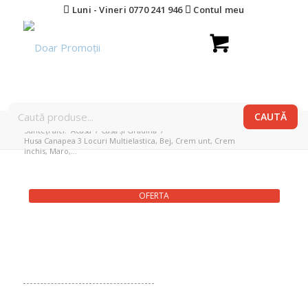
Luni - Vineri 0770 241 946
Contul meu
Sunteți aici:
Acasa
/
Casă și Grădină
/
Husa Canapea 3 Locuri Multielastica, Bej, Crem unt, Crem
inchis, Maro,...
OFERTA