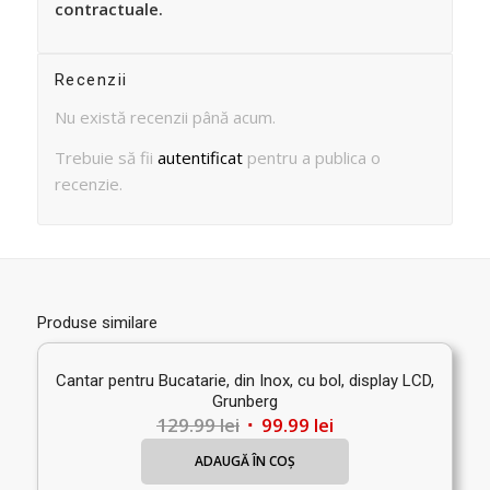
contractuale.
Recenzii
Nu există recenzii până acum.
Trebuie să fii
autentificat
pentru a publica o
recenzie.
Produse similare
Cantar pentru Bucatarie, din Inox, cu bol, display LCD,
Grunberg
Prețul
Prețul
129.99
lei
99.99
lei
inițial
curent
ADAUGĂ ÎN COȘ
a
este: