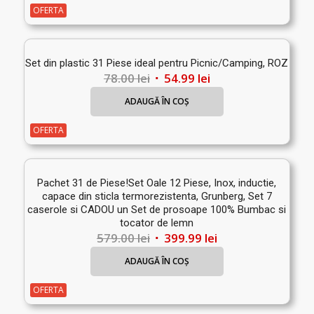
fost:
99.99 lei.
OFERTA
129.99 lei.
Set din plastic 31 Piese ideal pentru Picnic/Camping, ROZ
Prețul
Prețul
78.00
lei
54.99
lei
inițial
curent
ADAUGĂ ÎN COȘ
a
este:
fost:
54.99 lei.
OFERTA
78.00 lei.
Pachet 31 de Piese!Set Oale 12 Piese, Inox, inductie,
capace din sticla termorezistenta, Grunberg, Set 7
caserole si CADOU un Set de prosoape 100% Bumbac si
tocator de lemn
Prețul
Prețul
579.00
lei
399.99
lei
inițial
curent
ADAUGĂ ÎN COȘ
a
este:
fost:
399.99 lei.
OFERTA
579.00 lei.