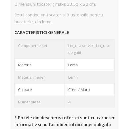
Dimensiuni tocator ( max): 33.50 x 22 cm.
Setul contine un tocator si 3 ustensile pentru
bucatarie, din lemn.
CARACTERISTICI GENERALE
Componente set
Lingura servire ,Lingura
de gatit
Material
Lemn
Material maner
Lemn
Culoare
Crem / Maro
Numar piese
4
* Pozele din descrierea ofertei sunt cu caracter
informativ și nu fac obiectul nici unei obligații