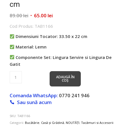
cm
Prețul
Prețul
89.00
lei
65.00
lei
inițial
curent
Cod Produs: TAB1166
a
este:
fost:
65.00 lei.
Dimensiuni Tocator
: 33.50 x 22 cm
89.00 lei.
Material: Lemn
Componente Set: Lingura Servire si Lingura De
Gatit
ADAUGĂ ÎN
COȘ
Comanda WhatsApp:
0770 241 946
Sau sună acum
SKU:
TAB1166
Categorii:
Bucătărie
,
Casă și Grădină
,
NOUTĂȚI
,
Tacâmuri si Accesorii