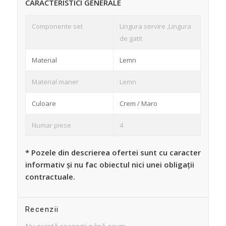
CARACTERISTICI GENERALE
Componente set
Lingura servire ,Lingura
de gatit
Material
Lemn
Material maner
Lemn
Culoare
Crem / Maro
Numar piese
4
* Pozele din descrierea ofertei sunt cu caracter
informativ și nu fac obiectul nici unei obligații
contractuale.
Recenzii