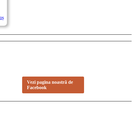
oș
NE GĂSEȘTI PE
FACEBOOK
Urmărește ofertele și noutățile
noastre direct pe pagina oficială.
Vezi pagina noastră de
Facebook