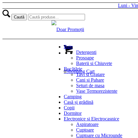
Luni - Vi
Baie
Detergenti
Prosoape
Baterii si Chiuvete
Bucătărie
0
Shopping Cart
Tavi si Gratare
Cani si Pahare
Seturi de masa
Vase Termorezistente
Camping
Casă și grădină
Copii
Dormitor
Electronice si Electrocasnice
Aspiratoare
Cuptoare
Cuptoare cu Microunde