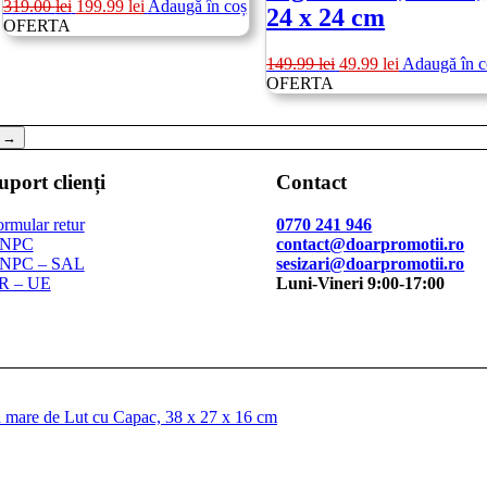
Prețul
Prețul
319.00
lei
199.99
lei
Adaugă în coș
24 x 24 cm
inițial
curent
OFERTA
a
este:
Prețul
Prețul
149.99
lei
49.99
lei
Adaugă în c
fost:
199.99 lei.
inițial
curent
OFERTA
319.00 lei.
a
este:
fost:
49.99 lei.
→
149.99 lei.
uport clienți
Contact
rmular retur
0770 241 946
NPC
contact@doarpromotii.ro
NPC – SAL
sesizari@doarpromotii.ro
R – UE
Luni-Vineri 9:00-17:00
mare de Lut cu Capac, 38 x 27 x 16 cm