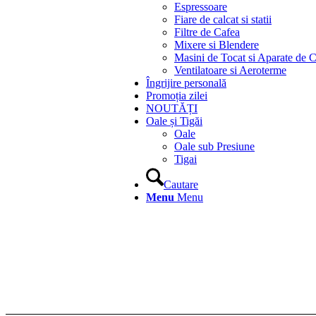
Espressoare
Fiare de calcat si statii
Filtre de Cafea
Mixere si Blendere
Masini de Tocat si Aparate de C
Ventilatoare si Aeroterme
Îngrijire personală
Promoția zilei
NOUTĂȚI
Oale și Tigăi
Oale
Oale sub Presiune
Tigai
Cautare
Menu
Menu