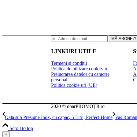
MĂ ABONEZ!
LINKURI UTILE
S
Termeni și condiții
Fo
Politica de utilizare cookie-uri
A
Prelucrarea datelor cu caracter
A
personal
C
Politica cookie-uri (UE)
2020 © doarPROMOȚII.ro
Oala sub Presiune Inox, cu capac, 5 Litri, Perfect Home
Vas Roman 
Scroll to top
×