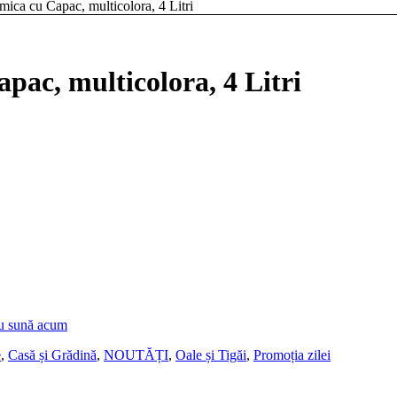
ica cu Capac, multicolora, 4 Litri
pac, multicolora, 4 Litri
u sună acum
e
,
Casă și Grădină
,
NOUTĂȚI
,
Oale și Tigăi
,
Promoția zilei