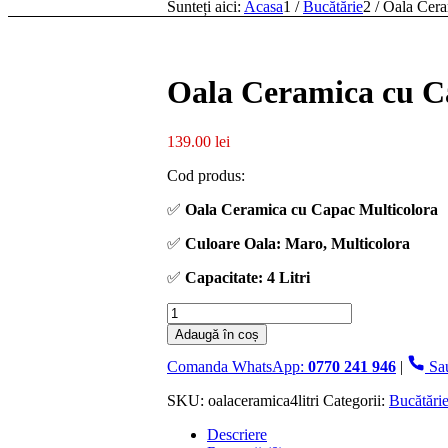
Sunteți aici:
Acasa
1
/
Bucătărie
2
/
Oala Ceram
Oala Ceramica cu Ca
139.00
lei
Cod produs:
✅
Oala Ceramica cu Capac Multicolora
✅
Culoare Oala: Maro, Multicolora
✅
Capacitate: 4 Litri
Cantitate
Oala
Adaugă în coș
Ceramica
cu
Comanda WhatsApp:
0770 241 946
|
Sa
Capac,
multicolora,
SKU:
oalaceramica4litri
Categorii:
Bucătări
4
Descriere
Litri