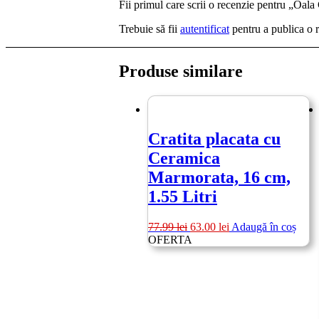
Fii primul care scrii o recenzie pentru „Oala
Trebuie să fii
autentificat
pentru a publica o 
Produse similare
Cratita placata cu
Ceramica
Marmorata, 16 cm,
1.55 Litri
Prețul
Prețul
77.99
lei
63.00
lei
Adaugă în coș
inițial
curent
OFERTA
a
este:
fost:
63.00 lei.
77.99 lei.