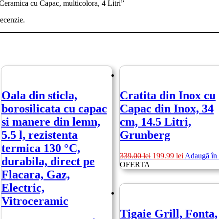
 Ceramica cu Capac, multicolora, 4 Litri”
recenzie.
Oala din sticla,
Cratita din Inox cu
borosilicata cu capac
Capac din Inox, 34
si manere din lemn,
cm, 14.5 Litri,
5.5 l, rezistenta
Grunberg
termica 130 °C,
Prețul
Prețul
339.00
lei
199.99
lei
Adaugă în
durabila, direct pe
inițial
curent
OFERTA
Flacara, Gaz,
a
este:
fost:
199.99 lei.
Electric,
339.00 lei.
Vitroceramic
Tigaie Grill, Fonta,