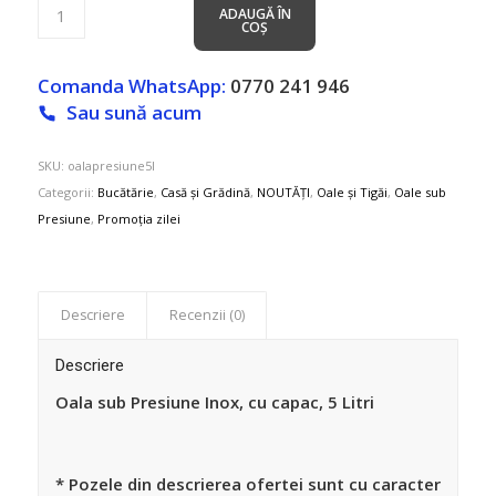
ADAUGĂ ÎN
COȘ
Comanda WhatsApp:
0770 241 946
Sau sună acum
SKU:
oalapresiune5l
Categorii:
Bucătărie
,
Casă și Grădină
,
NOUTĂȚI
,
Oale și Tigăi
,
Oale sub
Presiune
,
Promoția zilei
Descriere
Recenzii (0)
Descriere
Oala sub Presiune Inox, cu capac, 5 Litri
* Pozele din descrierea ofertei sunt cu caracter