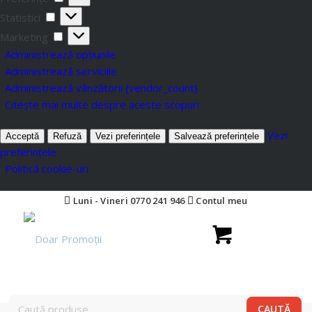
Statistici
Marketing
Administrează opțiunile
Administrează serviciile
Administrează vânzătorii {vendor_count}
Citește mai multe despre aceste scopuri
Vezi
Acceptă
Refuză
Vezi preferințele
Salvează preferințele
preferințele
Politică cookie-uri
Luni - Vineri 0770 241 946
Contul meu