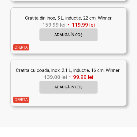
149.99 lei.
Cratita din inox, 5 L, inductie, 22 cm, Winner
Prețul
Prețul
159.99
lei
119.99
lei
inițial
curent
ADAUGĂ ÎN COȘ
a
este:
fost:
119.99 lei.
OFERTA
159.99 lei.
Cratita cu coada, inox, 2.1 L, inductie, 16 cm, Winner
Prețul
Prețul
139.00
lei
99.99
lei
inițial
curent
ADAUGĂ ÎN COȘ
a
este:
fost:
99.99 lei.
OFERTA
139.00 lei.