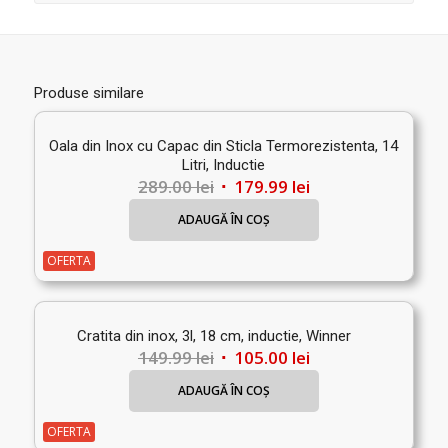
Produse similare
Oala din Inox cu Capac din Sticla Termorezistenta, 14
Litri, Inductie
Prețul
Prețul
289.00
lei
179.99
lei
inițial
curent
ADAUGĂ ÎN COȘ
a
este:
fost:
179.99 lei.
OFERTA
289.00 lei.
Cratita din inox, 3l, 18 cm, inductie, Winner
Prețul
Prețul
149.99
lei
105.00
lei
inițial
curent
ADAUGĂ ÎN COȘ
a
este:
fost:
105.00 lei.
OFERTA