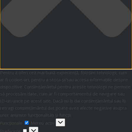
Pentru a oferi cea mai bună experiență, folosim tehnologii, cum
ar fi cookie-uri, pentru a stoca și/sau accesa informațiile despre
dispozitive. Consimțământul pentru aceste tehnologii ne permite
să procesăm date, cum ar fi comportamentul de navigare sau
ID-uri unice pe acest site. Dacă nu îți dai consimțământul sau îți
retragi consimțământul dat poate avea afecte negative asupra
unor anumite funcționalități și funcții.
Funcționale
Mereu activ
Preferințe