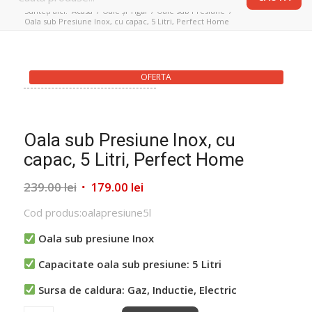
Sunteți aici:
Acasa
/
Oale și Tigăi
/
Oale sub Presiune
/
Oala sub Presiune Inox, cu capac, 5 Litri, Perfect Home
OFERTA
Oala sub Presiune Inox, cu
capac, 5 Litri, Perfect Home
Prețul
Prețul
239.00
lei
179.00
lei
inițial
curent
Cod produs:oalapresiune5l
a
este:
fost:
179.00 lei.
Oala sub presiune Inox
239.00 lei.
Capacitate oala sub presiune: 5 Litri
Sursa de caldura: Gaz, Inductie, Electric