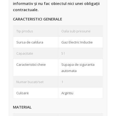
informativ și nu fac obiectul nici unei obligații
contractuale.
CARACTERISTICI GENERALE
Tip produs
Oala sub presiune
Sursa de caldura
Gaz Electric Inductie
Capacitate
5 l
Caracteristici cheie
Supapa de siguranta
automata
Numar bucati/set
1
Culoare
Argintiu
MATERIAL